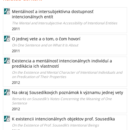
Mentálnosť a intersubjektívna dostupnosť
intencionálnych entít
The Mental and Intersubjective Accessibility of Intentional Entities
2011
O jednej vete a o tom, o čom hovorí
On One Sentence and on What It Is About
2011
Existencia a mentálnosť intencionálnych indivíduí a
predikácia ich vlastností
On the Existence and Mental Character of Intentional Individuals and
on Predication of Their Properties
2012
Na okraj Sousedíkových poznámok k významu jednej vety
Remarks on Sousedík's Notes Concerning the Meaning of One
Sentence
2012
K existencii intencionálnych objektov prof. Sousedíka
On the Existence of Prof. Sousedík’s Intentional Beings