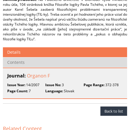
roku útla, 104 stránková knižka Filozofie logiky Pavla Tichého, v ktorej sa jej
autor Karel Šebela zaoberá filozofickými problémami transparentnej
intenzionálnej logiky (TIL-ky). Treba oceniť a pri hodnotení jeho práce vziať do
úvahy okolnosť, že Šebela napísal prvú väčšiu štúdiu zameranú na filozofické
otázky Tichého logiky. Hlavnou ambíciou Šebelovej publikácie, ktorá vznikla,
ako píše v úvode, „na základě [jeho] stejnojmenné dizertační práce“, je
rekonštrukcia Tichého názorov na tieto problémy a „pokus o obhajobu
filozofie logiky TILu“.
Details
Contents
Journal:
Organon F
Issue Year:
14/2007
Issue No:
3
Page Range:
372-378
Page Count:
7
Language:
Slovak
Back to list
Related Content