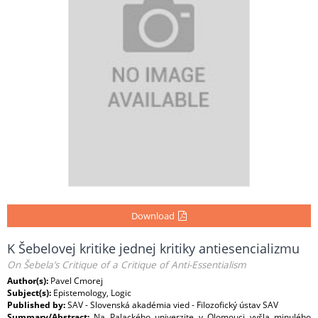
Download
K Šebelovej kritike jednej kritiky antiesencializmu
On Šebela’s Critique of a Critique of Anti-Essentialism
Author(s):
Pavel Cmorej
Subject(s):
Epistemology, Logic
Published by:
SAV - Slovenská akadémia vied - Filozofický ústav SAV
Summary/Abstract:
Na Palackého univerzite v Olomouci vyšla minulého