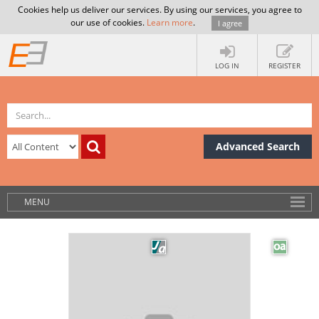
Cookies help us deliver our services. By using our services, you agree to
our use of cookies.
Learn more
.
I agree
LOG IN
REGISTER
Advanced Search
MENU