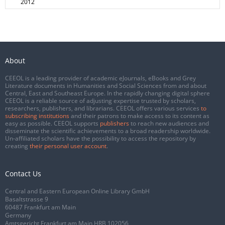
2012
About
CEEOL is a leading provider of academic eJournals, eBooks and Grey
Literature documents in Humanities and Social Sciences from and about
Central, East and Southeast Europe. In the rapidly changing digital sphere
CEEOL is a reliable source of adjusting expertise trusted by scholars,
researchers, publishers, and librarians. CEEOL offers various services
to
subscribing institutions
and their patrons to make access to its content as
easy as possible. CEEOL supports
publishers
to reach new audiences and
disseminate the scientific achievements to a broad readership worldwide.
Un-affiliated scholars have the possibility to access the repository by
creating
their personal user account
.
Contact Us
Central and Eastern European Online Library GmbH
Basaltstrasse 9
60487 Frankfurt am Main
Germany
Amtsgericht Frankfurt am Main HRB 102056