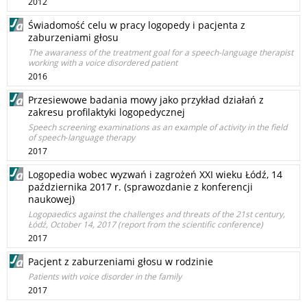
2012
Świadomość celu w pracy logopedy i pacjenta z
zaburzeniami głosu
The awaraness of the treatment goal for a speech-language therapist
working with a voice disordered patient
2016
Przesiewowe badania mowy jako przykład działań z
zakresu profilaktyki logopedycznej
Speech screening examinations as an example of activity in the field
of speech‑language therapy
2017
Logopedia wobec wyzwań i zagrożeń XXI wieku Łódź, 14
października 2017 r. (sprawozdanie z konferencji
naukowej)
Logopaedics against the challenges and threats of the 21st century,
Łódź, October 14, 2017 (report from the scientific conference)
2017
Pacjent z zaburzeniami głosu w rodzinie
Patients with voice disorder in the family
2017