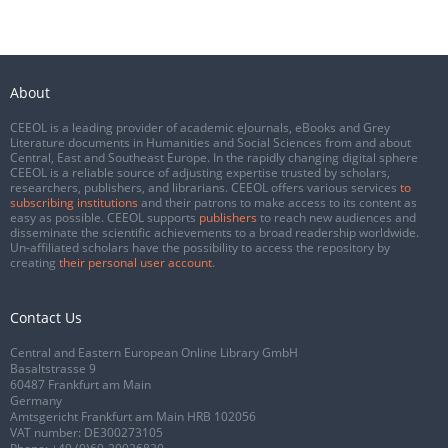
About
CEEOL is a leading provider of academic eJournals, eBooks and Grey
Literature documents in Humanities and Social Sciences from and about
Central, East and Southeast Europe. In the rapidly changing digital sphere
CEEOL is a reliable source of adjusting expertise trusted by scholars,
researchers, publishers, and librarians. CEEOL offers various services
to
subscribing institutions
and their patrons to make access to its content as
easy as possible. CEEOL supports
publishers
to reach new audiences and
disseminate the scientific achievements to a broad readership worldwide.
Un-affiliated scholars have the possibility to access the repository by
creating
their personal user account
.
Contact Us
Central and Eastern European Online Library GmbH
Basaltstrasse 9
60487 Frankfurt am Main
Germany
Amtsgericht Frankfurt am Main HRB 102056
VAT number: DE300273105