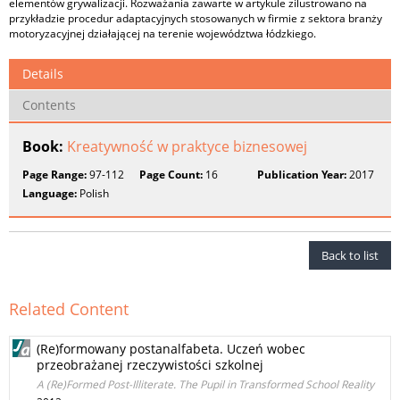
elementów grywalizacji. Rozważania zawarte w artykule zilustrowano na
przykładzie procedur adaptacyjnych stosowanych w firmie z sektora branży
motoryzacyjnej działającej na terenie województwa łódzkiego.
Details
Contents
Book:
Kreatywność w praktyce biznesowej
Page Range:
97-112
Page Count:
16
Publication Year:
2017
Language:
Polish
Back to list
Related Content
(Re)formowany postanalfabeta. Uczeń wobec
przeobrażanej rzeczywistości szkolnej
A (Re)Formed Post-Illiterate. The Pupil in Transformed School Reality