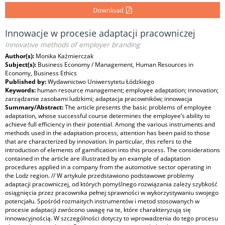
Download
Innowacje w procesie adaptacji pracowniczej
Innovative methods of employer branding
Author(s):
Monika Kaźmierczak
Subject(s):
Business Economy / Management, Human Resources in
Economy, Business Ethics
Published by:
Wydawnictwo Uniwersytetu Łódzkiego
Keywords:
human resource management; employee adaptation; innovation;
zarządzanie zasobami ludzkimi; adaptacja pracowników; innowacja
Summary/Abstract:
The article presents the basic problems of employee
adaptation, whose successful course determines the employee’s ability to
achieve full efficiency in their potential. Among the various instruments and
methods used in the adaptation process, attention has been paid to those
that are characterized by innovation. In particular, this refers to the
introduction of elements of gamification into this process. The considerations
contained in the article are illustrated by an example of adaptation
procedures applied in a company from the automotive sector operating in
the Lodz region. // W artykule przedstawiono podstawowe problemy
adaptacji pracowniczej, od których pomyślnego rozwiązania zależy szybkość
osiągnięcia przez pracownika pełnej sprawności w wykorzystywaniu swojego
potencjału. Spośród rozmaitych instrumentów i metod stosowanych w
procesie adaptacji zwrócono uwagę na te, które charakteryzują się
innowacyjnością. W szczególności dotyczy to wprowadzenia do tego procesu