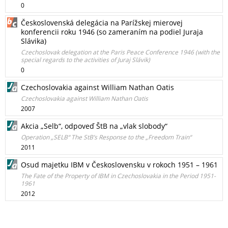
0
Československá delegácia na Parížskej mierovej
konferencii roku 1946 (so zameraním na podiel Juraja
Slávika)
Czechoslovak delegation at the Paris Peace Conference 1946 (with the
special regards to the activities of Juraj Slávik)
0
Czechoslovakia against William Nathan Oatis
Czechoslovakia against William Nathan Oatis
2007
Akcia „Selb“, odpoveď ŠtB na „vlak slobody“
Operation „SELB“ The StB’s Response to the „Freedom Train“
2011
Osud majetku IBM v Československu v rokoch 1951 – 1961
The Fate of the Property of IBM in Czechoslovakia in the Period 1951-
1961
2012