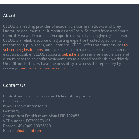
About
CEEOL is a leading provider of academic eJournals, eBooks and Grey
Literature documents in Humanities and Social Sciences from and about
Central, East and Southeast Europe. In the rapidly changing digital sphere
CEEOL is a reliable source of adjusting expertise trusted by scholars,
researchers, publishers, and librarians. CEEOL offers various services
to
subscribing institutions
and their patrons to make access to its content as
easy as possible. CEEOL supports
publishers
to reach new audiences and
disseminate the scientific achievements to a broad readership worldwide.
Un-affiliated scholars have the possibility to access the repository by
creating
their personal user account
.
Contact Us
Central and Eastern European Online Library GmbH
Basaltstrasse 9
60487 Frankfurt am Main
Germany
Amtsgericht Frankfurt am Main HRB 102056
VAT number: DE300273105
Phone:
+49 (0)69-20026820
Email:
info@ceeol.com