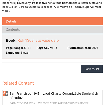
mocenskej rovnováhy. Politika uvoľnenia teda neznamenala istotu svetového
mieru, skôr ju treba vnímať ako proces. Aké motivácie k nemu superveľmoci
viedli?
Details
Contents
Book:
Rok 1968. Eto vaše delo
Page Range:
57-71
Page Count:
15
Publication Year:
2008
Language:
Slovak
Back to list
Related Content
San Francisco 1945 – zrod Charty Organizácie Spojených
národov
San Francisco 1945 – the Birth of the United Nations Charter