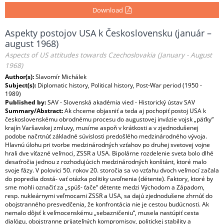
Download
Aspekty postojov USA k Československu (január –
august 1968)
Aspects of US attitudes towards Czechoslovakia (January - August
1968)
Author(s):
Slavomír Michálek
Subject(s):
Diplomatic history, Political history, Post-War period (1950 -
1989)
Published by:
SAV - Slovenská akadémia vied - Historický ústav SAV
Summary/Abstract:
Ak chceme objasniť a teda aj pochopiť postoj USA k
československému obrodnému procesu do augustovej invázie vojsk „päťky“
krajín Varšavskej zmluvy, musíme aspoň v krátkosti a v zjednodušenej
podobe načrtnúť základné súvislosti predošlého medzinárodného vývoja.
Hlavnú úlohu pri tvorbe medzinárodných vzťahov po druhej svetovej vojne
hrali dve víťazné veľmoci, ZSSR a USA. Bipolárne rozdelenie sveta bolo dlhé
desaťročia jednou z rozhodujúcich medzinárodných konštánt, ktoré malo
svoje fázy. V polovici 50. rokov 20. storočia sa vo vzťahu dvoch veľmocí začala
do popredia dostá- vať otázka politiky uvoľnenia (détente). Faktory, ktoré by
sme mohli označiť za „spúš- ťače“ détente medzi Východom a Západom,
resp. nukleárnymi veľmocami ZSSR a USA, sa dajú zjednodušene zhrnúť do
obojstranného presvedčenia, že konfrontácia nie je cestou budúcnosti. Ak
nemalo dôjsť k veľmocenskému „sebazničeniu“, musela nastúpiť cesta
dialógu, obojstranne prijateľných kompromisov, politickej stability a