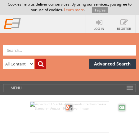
Cookies help us deliver our services. By using our services, you agree to
our use of cookies.
Learn more
.
I agree
LOG IN
REGISTER
Advanced Search
MENU