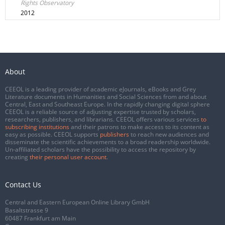
Rights Observatory
2012
About
CEEOL is a leading provider of academic eJournals, eBooks and Grey
Literature documents in Humanities and Social Sciences from and about
Central, East and Southeast Europe. In the rapidly changing digital sphere
CEEOL is a reliable source of adjusting expertise trusted by scholars,
researchers, publishers, and librarians. CEEOL offers various services
to
subscribing institutions
and their patrons to make access to its content as
easy as possible. CEEOL supports
publishers
to reach new audiences and
disseminate the scientific achievements to a broad readership worldwide.
Un-affiliated scholars have the possibility to access the repository by
creating
their personal user account
.
Contact Us
Central and Eastern European Online Library GmbH
Basaltstrasse 9
60487 Frankfurt am Main