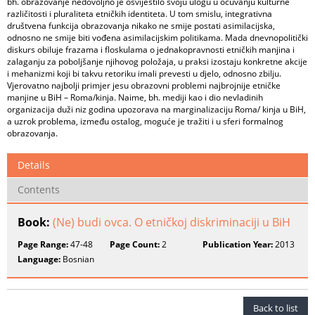
bh. obrazovanje nedovoljno je osvijestilo svoju ulogu u očuvanju kulturne
različitosti i pluraliteta etničkih identiteta. U tom smislu, integrativna
društvena funkcija obrazovanja nikako ne smije postati asimilacijska,
odnosno ne smije biti vođena asimilacijskim politikama. Mada dnevnopolitički
diskurs obiluje frazama i floskulama o jednakopravnosti etničkih manjina i
zalaganju za poboljšanje njihovog položaja, u praksi izostaju konkretne akcije
i mehanizmi koji bi takvu retoriku imali prevesti u djelo, odnosno zbilju.
Vjerovatno najbolji primjer jesu obrazovni problemi najbrojnije etničke
manjine u BiH – Roma/kinja. Naime, bh. mediji kao i dio nevladinih
organizacija duži niz godina upozorava na marginalizaciju Roma/ kinja u BiH,
a uzrok problema, između ostalog, moguće je tražiti i u sferi formalnog
obrazovanja.
Details
Contents
Book:
(Ne) budi ovca. O etničkoj diskriminaciji u BiH
Page Range:
47-48
Page Count:
2
Publication Year:
2013
Language:
Bosnian
Back to list