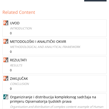
Related Content
UVOD
INTRODUCTION
0
METODOLOŠKI I ANALITIČKI OKVIR
METHODOLOGICAL AND ANALYTICAL FRAMEWORK
0
REZULTATI
RESULTS
0
ZAKLJUČAK
CONCLUSION
0
Organiziranje i distribucija kompleksnog sadržaja na
primjeru Opservatorija ljudskih prava
Organisation and distribution of complex content: example of Human