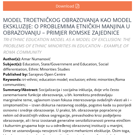
Download
MODEL TROETNIČKOG OBRAZOVANJA KAO MODEL
EKSKLUZIJE: O PROBLEMIMA ETNIČKIH MANJINA U
OBRAZOVANJU – PRIMJER ROMSKE ZAJEDNICE
TRI-ETHNIC EDUCATION MODEL AS A MODEL OF EXCLUSION: THE
PROBLEMS OF ETHNIC MINORITIES IN EDUCATION - EXAMPLE OF
ROMA COMMUNITY
Author(s):
Amar Numanović
Subject(s):
Education, State/Government and Education, Social
differentiation, Ethnic Minorities Studies
Published by:
Sarajevo Open Centre
Keywords:
tri-ethnic; education model; exclusion; ethnic minorities;Roma
communities;
Summary/Abstract:
Socijalizacija i socijalna inkluzija, dvije vrlo često
zanemarivane funkcije obrazovanja, u bh. kontekstu predstavljaju
marginalne teme, uglavnom izvan fokusa interesovanja ovdašnjih vlasti ali i –
simptomatično – izvan diskursa nastavnog osoblja, pogotvo kada su posrijedi
osnovno i srednje obrazovanje. U praksi, bh. obrazovanje popraćeno je
nekim od drastičnijih vidova segregacije, prevashodno kroz podijeljeno
obrazovanje, ali i kroz izostanak generalne senzibiliziranosti prema etničkim
i kulturnim grupama koje su u određenoj obrazovnoj instituciji u manjini,
čime se ustanovljavaju nesvjesni ili svjesni mehanizmi ekskluzije. Osim toga,