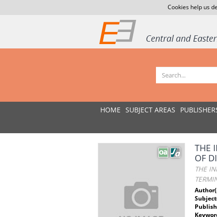
Cookies help us de
HOME
SUBJECT AREAS
PUBLISHER
THE 
OF D
THE I
TERMI
Author(
Subject
Publish
Keywor