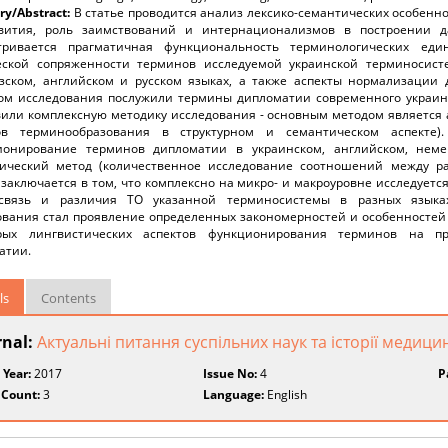
y/Abstract:
В статье проводится анализ лексико-семантических особенн
вития, роль заимствований и интернационализмов в построении да
тривается прагматичная функциональность терминологических ед
еской сопряженности терминов исследуемой украинской терминосист
зском, английском и русском языках, а также аспекты нормализации 
ом исследования послужили термины дипломатии современного украинс
вили комплексную методику исследования - основным методом является
ов терминообразования в структурном и семантическом аспекте)
ионирование терминов дипломатии в украинском, английском, неме
тический метод (количественное исследование соотношений между р
 заключается в том, что комплексно на микро- и макроуровне исследует
связь и различия ТО указанной терминосистемы в разных языках
ования стал проявление определенных закономерностей и особенностей
рых лингвистических аспектов функционирования терминов на пр
атии.
ls
Contents
rnal:
Актуальні питання суспільних наук та історії медици
 Year:
2017
Issue No:
4
P
 Count:
3
Language:
English