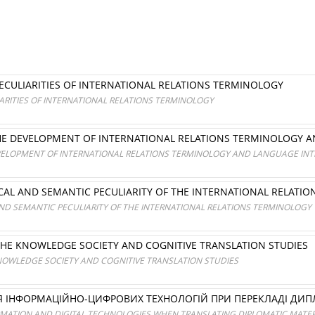
PECULIARITIES OF INTERNATIONAL RELATIONS TERMINOLOGY
IARITIES OF INTERNATIONAL RELATIONS TERMINOLOGY
E DEVELOPMENT OF INTERNATIONAL RELATIONS TERMINOLOGY A
ELOPMENT OF INTERNATIONAL RELATIONS TERMINOLOGY AND LANGUAGE INT
CAL AND SEMANTIC PECULIARITY OF THE INTERNATIONAL RELATI
ND SEMANTIC PECULIARITY OF THE INTERNATIONAL RELATIONS TERMINOLOGY
E KNOWLEDGE SOCIETY AND COGNITIVE TRANSLATION STUDIES
OWLEDGE SOCIETY AND COGNITIVE TRANSLATION STUDIES
 ІНФОРМАЦІЙНО-ЦИФРОВИХ ТЕХНОЛОГІЙ ПРИ ПЕРЕКЛАДІ ДИП
ORMATION AND DIGITAL TECHNOLOGIES WHEN TRANSLATING DIPLOMATIC MATER