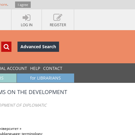
more
.
I agree
LOG IN
REGISTER
Advanced Search
UAL ACCOUNT
HELP
CONTACT
RS
for LIBRARIANS
SMS ON THE DEVELOPMENT
OPMENT OF DIPLOMATIC
іверситет »
 sublanguage; terminology;