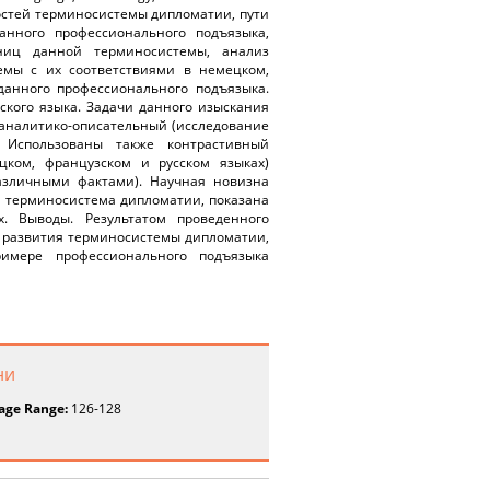
остей терминосистемы дипломатии, пути
нного профессионального подъязыка,
иниц данной терминосистемы, анализ
емы с их соответствиями в немецком,
данного профессионального подъязыка.
кого языка. Задачи данного изыскания
 аналитико-описательный (исследование
. Использованы также контрастивный
цком, французском и русском языках)
азличными фактами). Научная новизна
ся терминосистема дипломатии, показана
. Выводы. Результатом проведенного
 развития терминосистемы дипломатии,
имере профессионального подъязыка
ни
age Range:
126-128