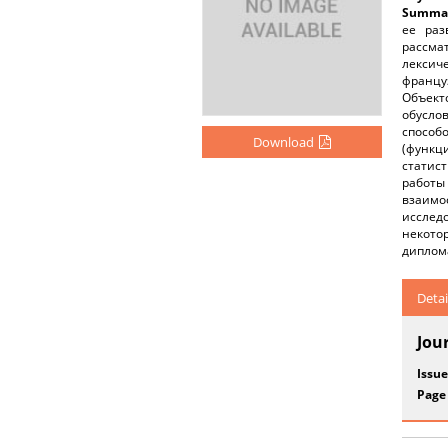
Summar
ее раз
рассма
лексич
францу
Объект
обусло
способ
Download
(функц
статис
работы
взаимо
исслед
некото
диплом
Detai
Jou
Issue
Page