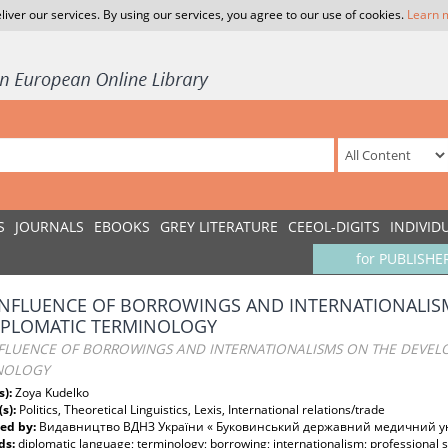
liver our services. By using our services, you agree to our use of cookies.
Learn 
S
JOURNALS
EBOOKS
GREY LITERATURE
CEEOL-DIGITS
INDIVID
for PUBLISHE
INFLUENCE OF BORROWINGS AND INTERNATIONALI
IPLOMATIC TERMINOLOGY
NFLUENCE OF BORROWINGS AND INTERNATIONALISMS ON THE DEVEL
NOLOGY
s):
Zoya Kudelko
(s):
Politics, Theoretical Linguistics, Lexis, International relations/trade
ed by:
Видавництво ВДНЗ України « Буковинський державний медичний ун
ds:
diplomatic language; terminology; borrowing; internationalism; professional