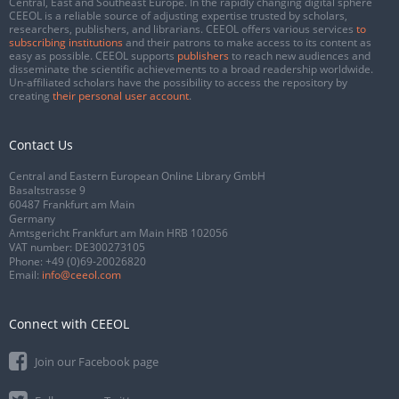
Central, East and Southeast Europe. In the rapidly changing digital sphere
CEEOL is a reliable source of adjusting expertise trusted by scholars,
researchers, publishers, and librarians. CEEOL offers various services
to
subscribing institutions
and their patrons to make access to its content as
easy as possible. CEEOL supports
publishers
to reach new audiences and
disseminate the scientific achievements to a broad readership worldwide.
Un-affiliated scholars have the possibility to access the repository by
creating
their personal user account
.
Contact Us
Central and Eastern European Online Library GmbH
Basaltstrasse 9
60487 Frankfurt am Main
Germany
Amtsgericht Frankfurt am Main HRB 102056
VAT number: DE300273105
Phone:
+49 (0)69-20026820
Email:
info@ceeol.com
Connect with CEEOL
Join our Facebook page