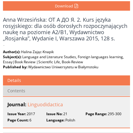
Download
Anna Wrzesińska: ОТ А ДО Я. 2. Kurs języka
rosyjskiego: dla osób dorosłych rozpoczynających
naukę na poziomie A2/B1, Wydawnictwo
„Rosjanka”, Wydanie I, Warszawa 2015, 128 s.
-
Author(s):
Halina Zając-Knapik
Subject(s):
Language and Literature Studies, Foreign languages learning,
Essay|Book Review |Scientific Life, Book-Review
Published by:
Wydawnictwo Uniwersytetu w Białymstoku
Details
Contents
Journal:
Linguodidactica
Issue Year:
2017
Issue No:
21
Page Range:
295-300
Page Count:
6
Language:
Polish