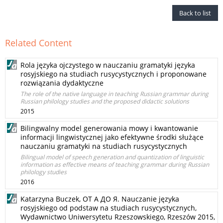
Back to list
Related Content
Rola języka ojczystego w nauczaniu gramatyki języka
rosyjskiego na studiach rusycystycznych i proponowane
rozwiązania dydaktyczne
The role of the native language in teaching Russian grammar during
Russian philology studies and the proposed didactic solutions
2015
Bilingwalny model generowania mowy i kwantowanie
informacji lingwistycznej jako efektywne środki służące
nauczaniu gramatyki na studiach rusycystycznych
Bilingual model of speech generation and quantization of linguistic
information as effective means of teaching grammar during Russian
philology studies
2016
Katarzyna Buczek, OТ А ДО Я. Nauczanie języka
rosyjskiego od podstaw na studiach rusycystycznych,
Wydawnictwo Uniwersytetu Rzeszowskiego, Rzeszów 2015,