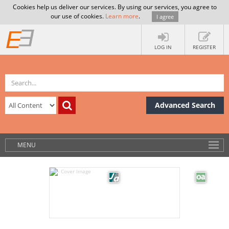
Cookies help us deliver our services. By using our services, you agree to
our use of cookies.
Learn more
.
I agree
LOG IN
REGISTER
Advanced Search
MENU