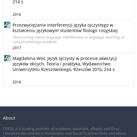
214 s.
-
2016
Przezwyciężanie interferencji języka ojczystego w
kształceniu językowym studentów filologii rosyjskiej
Overcoming native language interference in language teaching of
russian philology students
2017
Magdalena Woś, Język ojczysty w procesie akwizycji
języków obcych. Teoria i praktyka, Wydawnictwo
Uniwersytetu Rzeszowskiego, Rzeszów 2016, 254 s.
-
2018
About
CEEOL is a leading provider of academic eJournals, eBooks and Grey
Literature documents in Humanities and Social Sciences from and about