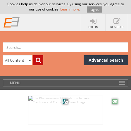
Cookies help us deliver our services. By using our services, you agree to
our use of cookies.
Learn more
.
I agree
LOG IN
REGISTER
Advanced Search
MENU