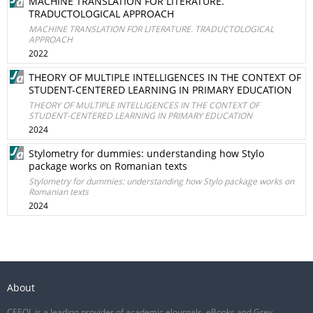
MACHINE TRANSLATION FOR LITERATURE.
TRADUCTOLOGICAL APPROACH
MACHINE TRANSLATION FOR LITERATURE. TRADUCTOLOGICAL
APPROACH
2022
THEORY OF MULTIPLE INTELLIGENCES IN THE CONTEXT OF
STUDENT-CENTERED LEARNING IN PRIMARY EDUCATION
THEORY OF MULTIPLE INTELLIGENCES IN THE CONTEXT OF
STUDENT-CENTERED LEARNING IN PRIMARY EDUCATION
2024
Stylometry for dummies: understanding how Stylo
package works on Romanian texts
Stylometry for dummies: understanding how Stylo package works on
Romanian texts
2024
About
CEEOL is a leading provider of academic eJournals, eBooks and Grey