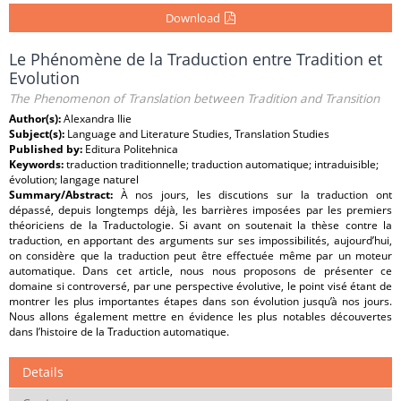
Download
Le Phénomène de la Traduction entre Tradition et
Evolution
The Phenomenon of Translation between Tradition and Transition
Author(s):
Alexandra Ilie
Subject(s):
Language and Literature Studies, Translation Studies
Published by:
Editura Politehnica
Keywords:
traduction traditionnelle; traduction automatique; intraduisible;
évolution; langage naturel
Summary/Abstract:
À nos jours, les discutions sur la traduction ont
dépassé, depuis longtemps déjà, les barrières imposées par les premiers
théoriciens de la Traductologie. Si avant on soutenait la thèse contre la
traduction, en apportant des arguments sur ses impossibilités, aujourd’hui,
on considère que la traduction peut être effectuée même par un moteur
automatique. Dans cet article, nous nous proposons de présenter ce
domaine si controversé, par une perspective évolutive, le point visé étant de
montrer les plus importantes étapes dans son évolution jusqu’à nos jours.
Nous allons également mettre en évidence les plus notables découvertes
dans l’histoire de la Traduction automatique.
Details