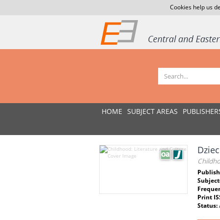
Cookies help us de
HOME
SUBJECT AREAS
PUBLISHER
Dziec
Childho
Publish
Subject
Freque
Print I
Status: