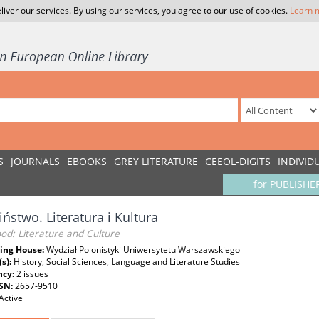
liver our services. By using our services, you agree to our use of cookies.
Learn 
S
JOURNALS
EBOOKS
GREY LITERATURE
CEEOL-DIGITS
INDIVID
for PUBLISHE
iństwo. Literatura i Kultura
od: Literature and Culture
ing House:
Wydział Polonistyki Uniwersytetu Warszawskiego
(s):
History, Social Sciences, Language and Literature Studies
ncy:
2 issues
SSN:
2657-9510
Active