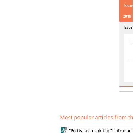
Issue
2019
Issue
Art
Most popular articles from th
“Pretty fast evolution”: Introdu