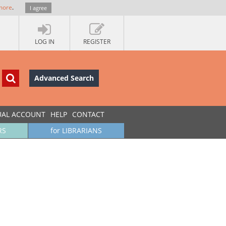
more
.
I agree
LOG IN
REGISTER
Advanced Search
UAL ACCOUNT
HELP
CONTACT
RS
for LIBRARIANS