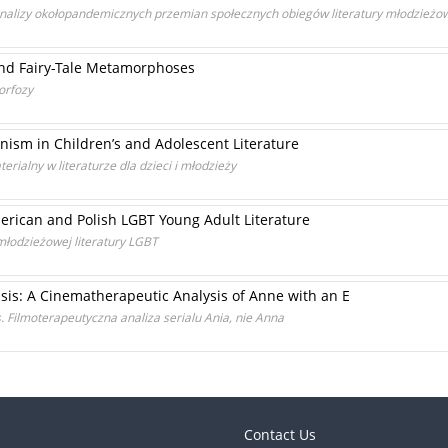
analizy okołopandemicznych przemian społecznych obiegów literatury młodzieżow
and Fairy-Tale Metamorphoses
orfozy
nism in Children’s and Adolescent Literature
erialny w literaturze dla dzieci i młodzieży
merican and Polish LGBT Young Adult Literature
 młodzieżowej literatury LGBT
sis: A Cinematherapeutic Analysis of Anne with an E
 Filmoterapeutyczna analiza serialu Ania, nie Anna
Contact Us