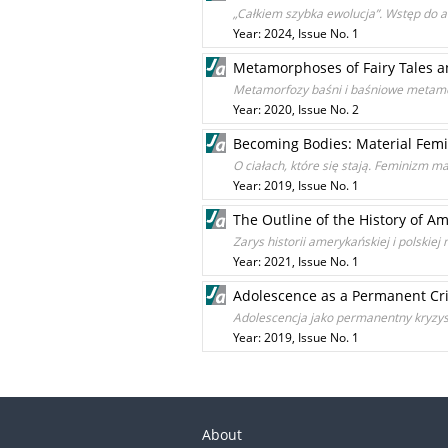
„Całkiem szybka ewolucja”. Wstęp do 
Year: 2024, Issue No. 1
Metamorphoses of Fairy Tales 
Metamorfozy baśni i baśniowe metam
Year: 2020, Issue No. 2
Becoming Bodies: Material Femi
O ciałach, które się stają. Feminizm mat
Year: 2019, Issue No. 1
The Outline of the History of A
Zarys historii amerykańskiej i polskiej
Year: 2021, Issue No. 1
Adolescence as a Permanent Cri
Adolescencja jako permanentny kryzys.
Year: 2019, Issue No. 1
About