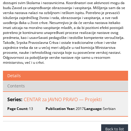
dostupni svim školama i nastavnicima. Koordinatori ove aktivnosti mogu da
budu Zavod za unapređivanje obrazovanja i vaspitanja. Mišljenja sam da se
verska nastava nalazi na ozbiljnom i teškom ispitu. Potrebno je prevazići
iskušenja zajedničkog života i rada, obrazovanja i vaspitanja, a sve radi
uvođenja đaka u život crkve. Nesumnjivo je da će verska nastava itekako
imati uticaja na moralno vaspitanje mladih, a da bi pozitivni efekti postojali
potrebno je kontinuirano unapređivati procese realizacije nastave ovog
predmeta, kao i usavršavati pedagoške i teološke kompetente veroučitelja.
Takođe, Srpska Pravoslavna Crkva i ostale tradicionalne crkve i verske
zajednice treba da se u većoj meri uključe u rad komisija Ministarstva
prosvete, nauke i tehnološkog razvoja koje su posvećene verskoj nastavi.
Odgovornost za poboljšanje verske nastave nije samo u resornom
ministarstvu, već i u crkvi.
Details
Contents
Series:
CENTAR za JAVNO PRAVO — Projekti
Page Count:
13
Publication Year:
2017
Language:
Serbian
Back to list