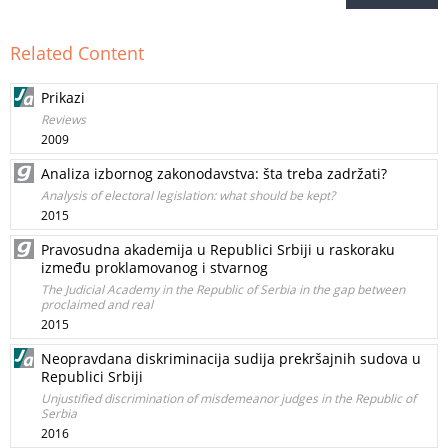
Related Content
Prikazi
Reviews
2009
Analiza izbornog zakonodavstva: šta treba zadržati?
Analysis of electoral legislation: what should be kept?
2015
Pravosudna akademija u Republici Srbiji u raskoraku
između proklamovanog i stvarnog
The Judicial Academy in the Republic of Serbia in the gap between
proclaimed and real
2015
Neopravdana diskriminacija sudija prekršajnih sudova u
Republici Srbiji
Unjustified discrimination of misdemeanor judges in the Republic of
Serbia
2016