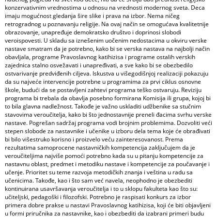
konzervativnim vrednostima u odnosu na vrednosti modernog sveta. Deca
imaju mogućnost gledanja šire slike i prava na izbor. Nema ničeg
retrogradnog u poznavanju religije. Na ovaj način se omogućava kvalitetnije
obrazovanje, unapređuje demokratsko društvo i doprinosi slobodi
veroispovesti. U skladu sa iznešenim uočenim nedostacima u okviru verske
nastave smatram da je potrebno, kako bi se verska nastava na najbolji način
obavljala, programe Pravoslavnog katihizisa i programe ostalih verskih
zajednica stalno osvežavati i unapređivati, a sve kako bi se obezbedilo
ostvarivanje predviđenih ciljeva. Iskustva u višegodišnjoj realizaciji pokazuju
da su najveće intervencije potrebne u programima za prvi ciklus osnovne
škole, budući da se postavljeni zahtevi programa teško ostvaruju. Reviziju
programa bi trebala da obavlja posebno formirana Komisija ili grupa, kojoj bi
to bila glavna nadležnost. Takođe je važno uskladiti udžbenike sa stučnim
stavovima veroučitelja, kako bi što jednostavnije preneli đacima svrhu verske
nastave. Pogrešan sadržaj programa vodi brojnim problemima. Dozvoliti veći
stepen slobode za nastavnike i učenike u izboru dela tema koje će obrađivati
bi bilo višestruko korisno i proizvelo veću zainteresovanost. Prema
rezultatima samoprocene nastavničkih kompetencija zaključujem da je
veroučiteljima najviše pomoći potrebno kada su u pitanju kompetencije za
nastavnu oblast, predmet i metodiku nastave i kompetencije za poučavanje i
učenje. Prioritet su teme razvoja metodičkih znanja i veština u radu sa
učenicima. Takođe, kao i što sam već navela, neophodno je obezbediti
kontinuirana usavršavanja veroučitelja i to u sklopu fakulteta kao što su:
učiteljski, pedagoški i filozofski. Potrebno je raspisati konkurs za izbor
primera dobre prakse u nastavi Pravoslavnog katihizisa, koji će biti objavljeni
u formi priručnika za nastavnike, kao i obezbediti da izabrani primeri budu