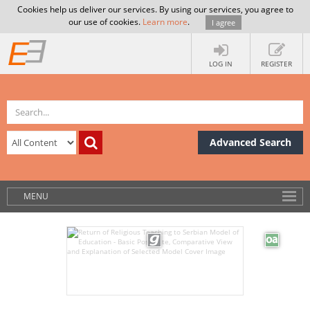
Cookies help us deliver our services. By using our services, you agree to
our use of cookies.
Learn more
.
I agree
LOG IN
REGISTER
Advanced Search
MENU