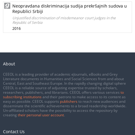
Neopravdana diskriminacija sudija prekršajnih sudova u
Republici Srbiji
Unjustified discrimination of misdemeanor court judges in the
Republic of Serbia
2016
About
CEEOL is a leading provider of academic eJournals, eBooks and Grey
Literature documents in Humanities and Social Sciences from and about
Central, East and Southeast Europe. In the rapidly changing digital sphere
CEEOL is a reliable source of adjusting expertise trusted by scholars,
researchers, publishers, and librarians. CEEOL offers various services
to
subscribing institutions
and their patrons to make access to its content as
easy as possible. CEEOL supports
publishers
to reach new audiences and
disseminate the scientific achievements to a broad readership worldwide.
Un-affiliated scholars have the possibility to access the repository by
creating
their personal user account
.
Contact Us