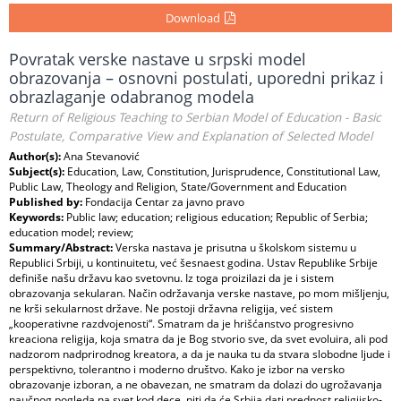
Download
Povratak verske nastave u srpski model
obrazovanja – osnovni postulati, uporedni prikaz i
obrazlaganje odabranog modela
Return of Religious Teaching to Serbian Model of Education - Basic
Postulate, Comparative View and Explanation of Selected Model
Author(s):
Ana Stevanović
Subject(s):
Education, Law, Constitution, Jurisprudence, Constitutional Law,
Public Law, Theology and Religion, State/Government and Education
Published by:
Fondacija Centar za javno pravo
Keywords:
Public law; education; religious education; Republic of Serbia;
education model; review;
Summary/Abstract:
Verska nastava je prisutna u školskom sistemu u
Republici Srbiji, u kontinuitetu, već šesnaest godina. Ustav Republike Srbije
definiše našu državu kao svetovnu. Iz toga proizilazi da je i sistem
obrazovanja sekularan. Način održavanja verske nastave, po mom mišljenju,
ne krši sekularnost države. Ne postoji državna religija, već sistem
„kooperativne razdvojenosti“. Smatram da je hrišćanstvo progresivno
kreaciona religija, koja smatra da je Bog stvorio sve, da svet evoluira, ali pod
nadzorom nadprirodnog kreatora, a da je nauka tu da stvara slobodne ljude i
perspektivno, tolerantno i moderno društvo. Kako je izbor na versko
obrazovanje izboran, a ne obavezan, ne smatram da dolazi do ugrožavanja
naučnog pogleda na svet kod dece, niti da će Srbija dati prednost religijsko-