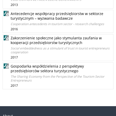
2013
Antecedencje współpracy przedsiębiorstw w sektorze
turystycznym – wyzwania badawcze
Cooperation antecedents in tourism sector - research challenges
2016
Zakorzenienie społeczne jako stymulanta zaufania w
kooperacji przedsiębiorstw turystycznych
Social embeddedness as a stimulant of trust in tourist entrepreneurs
cooperation
2017
Gospodarka współdzielenia z perspektywy
przedsiębiorców sektora turystycznego
The Sharing Economy from the Perspective of the Tourism Sector
Entrepreneurs
2017
About