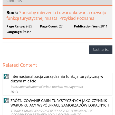
Contents
Book:
Sposoby mierzenia i uwarunkowania rozwoju
funkcji turystycznej miasta. Przykład Poznania
Page Range:
9-35
Page Count:
27
Publication Year:
2011
Language:
Polish
Back to list
Related Content
Internacjonalizacja zarządzania funkcją turystyczną w
dużym mieście
Internationalization of urban tourism management
2013
ZRÓŻNICOWANIE GMIN TURYSTYCZNYCH JAKO CZYNNIK
WARUNKUJACY WSPÓLPRACE SAMORZADÓW LOKALNYCH
TOURIST MUNICIPALS’ DIVERSITY AS A DETERMINANT OF
COOPERATION BETWEEN LOCAL GOVERNMENTS