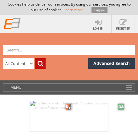
Cookies help us deliver our services. By using our services, you agree to
our use of cookies.
Learn more
.
I agree
LOG IN
REGISTER
Advanced Search
MENU