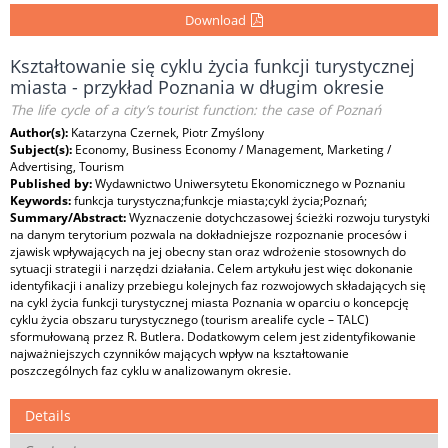
Download
Kształtowanie się cyklu życia funkcji turystycznej
miasta - przykład Poznania w długim okresie
The life cycle of a city’s tourist function: the case of Poznań
Author(s):
Katarzyna Czernek, Piotr Zmyślony
Subject(s):
Economy, Business Economy / Management, Marketing /
Advertising, Tourism
Published by:
Wydawnictwo Uniwersytetu Ekonomicznego w Poznaniu
Keywords:
funkcja turystyczna;funkcje miasta;cykl życia;Poznań;
Summary/Abstract:
Wyznaczenie dotychczasowej ścieżki rozwoju turystyki
na danym terytorium pozwala na dokładniejsze rozpoznanie procesów i
zjawisk wpływających na jej obecny stan oraz wdrożenie stosownych do
sytuacji strategii i narzędzi działania. Celem artykułu jest więc dokonanie
identyfikacji i analizy przebiegu kolejnych faz rozwojowych składających się
na cykl życia funkcji turystycznej miasta Poznania w oparciu o koncepcję
cyklu życia obszaru turystycznego (tourism arealife cycle – TALC)
sformułowaną przez R. Butlera. Dodatkowym celem jest zidentyfikowanie
najważniejszych czynników mających wpływ na kształtowanie
poszczególnych faz cyklu w analizowanym okresie.
Details