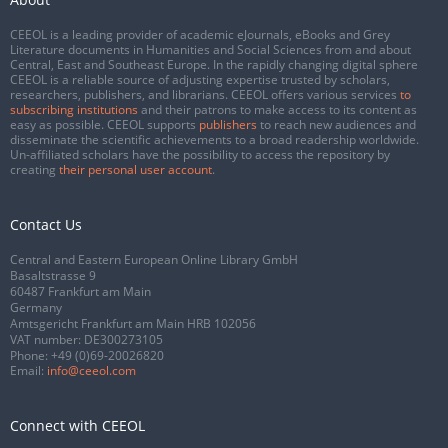
CEEOL is a leading provider of academic eJournals, eBooks and Grey
Literature documents in Humanities and Social Sciences from and about
Central, East and Southeast Europe. In the rapidly changing digital sphere
CEEOL is a reliable source of adjusting expertise trusted by scholars,
researchers, publishers, and librarians. CEEOL offers various services
to
subscribing institutions
and their patrons to make access to its content as
easy as possible. CEEOL supports
publishers
to reach new audiences and
disseminate the scientific achievements to a broad readership worldwide.
Un-affiliated scholars have the possibility to access the repository by
creating
their personal user account
.
Contact Us
Central and Eastern European Online Library GmbH
Basaltstrasse 9
60487 Frankfurt am Main
Germany
Amtsgericht Frankfurt am Main HRB 102056
VAT number: DE300273105
Phone:
+49 (0)69-20026820
Email:
info@ceeol.com
Connect with CEEOL