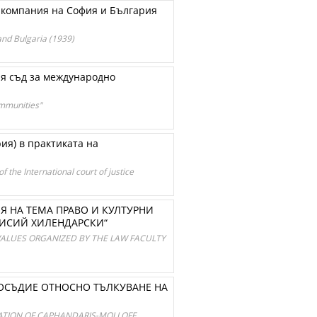
 компания на София и България
 and Bulgaria (1939)
ия съд за международно
ommunities"
ия) в практиката на
 the International court of justice
Я НА ТЕМА ПРАВО И КУЛТУРНИ
АИСИЙ ХИЛЕНДАРСКИ“
 VALUES ORGANIZED BY THE LAW FACULTY
ВОСЪДИЕ ОТНОСНО ТЪЛКУВАНЕ НА
TATION OF CAPHANDARIS-MOLLOFF