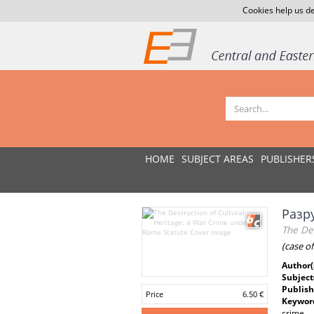
Cookies help us de
HOME
SUBJECT AREAS
PUBLISHER
Разр
The De
(case o
Author(
Subject
Publish
Price
6.50 €
Keywor
crime