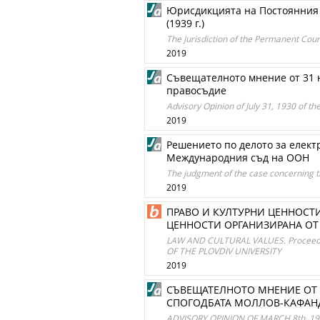
Юрисдикцията на Постоянния 
(1939 г.)
The Jurisdiction of the Permanent Court
2019
Съвещателното мнение от 31 ю
правосъдие
Advisory Opinion of July 31, 1930 of 
2019
Решението по делото за елект
Международния съд на ООН
The judgment of the case concerning the
2019
ПРАВО И КУЛТУРНИ ЦЕННОСТИ
ЦЕННОСТИ ОРГАНИЗИРАНА ОТ
LAW AND CULTURAL VALUES. Proceed
OF THE PLOVDIV UNIVERSITY
2019
СЪВЕЩАТЕЛНОТО МНЕНИЕ ОТ 
СПОГОДБАТА МОЛЛОВ-КАФАН
ADVISORY OPINION OF MARCH 8th, 1