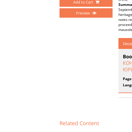
Add to Cart
Summar
Septembe
Preview
heritage
notes re
proceedi
mausoleu
Detai
Boo
КОН
ЮРИ
Page
Lang
Related Content