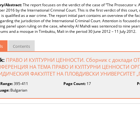
y/Abstract:
The report focuses on the verdict of the case of “Тhe Prosecutor v.
r 2016 by the International Criminal Court. This is the first verdict of this court, 
 is qualified as a war crime. The report initial part contains an overview of the f
garding the jurisdiction of the International Criminal Court. Attention is focused 
ng panel upon ruling on the case, whereby Al Mahdi was sentenced to nine years
ms and a mosque in Timbuktu, Mali in the period 30 June 2012 – 11 July 2012.
ls
Contents
k:
ПРАВО И КУЛТУРНИ ЦЕННОСТИ. Сборник с доклади 
ФЕРЕНЦИЯ НА ТЕМА ПРАВО И КУЛТУРНИ ЦЕННОСТИ ОР
ДИЧЕСКИЯ ФАКУЛТЕТ НА ПЛОВДИВСКИ УНИВЕРСИТЕТ „
 Range:
395-411
Page Count:
17
P
uage:
Bulgarian