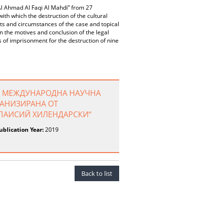
 Al Ahmad Al Faqi Al Mahdi” from 27
with which the destruction of the cultural
acts and circumstances of the case and topical
on the motives and conclusion of the legal
 of imprisonment for the destruction of nine
ОТ МЕЖДУНАРОДНА НАУЧНА
ГАНИЗИРАНА ОТ
ПАИСИЙ ХИЛЕНДАРСКИ“
ublication Year:
2019
Back to list