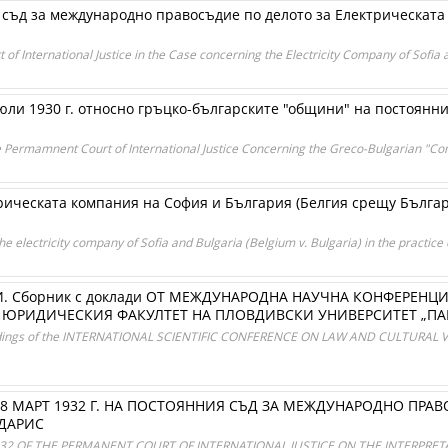
съд за международно правосъдие по делото за Електрическата
 of International Justice in the Case concerning the Electricity Company of Sofia
ли 1930 г. относно гръцко-българските "общини" на постоянн
the Permamnent Court of International Justice Concerning the Greco-Bulgarian "C
рическата компания на София и България (Белгия срещу Българ
 electricity company of Sofia and Bulgaria (Belgium v. Bulgaria) in the practice of
. Сборник с доклади ОТ МЕЖДУНАРОДНА НАУЧНА КОНФЕРЕНЦИ
 ЮРИДИЧЕСКИЯ ФАКУЛТЕТ НА ПЛОВДИВСКИ УНИВЕРСИТЕТ „П
ings of the INTERNATIONAL SCIENTIFIC CONFERENCE ON LAW AND CULTURAL
8 МАРТ 1932 Г. НА ПОСТОЯННИЯ СЪД ЗА МЕЖДУНАРОДНО ПРА
ДАРИС
932 OF THE PERMANENT COURT OF INTERNATIONAL JUSTICE ON THE INTERPRE