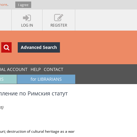
more
.
I agree
LOG IN
REGISTER
Advanced Search
UAL ACCOUNT
HELP
CONTACT
RS
for LIBRARIANS
пление по Римския статут
t)
rt; destruction of cultural heritage as a war