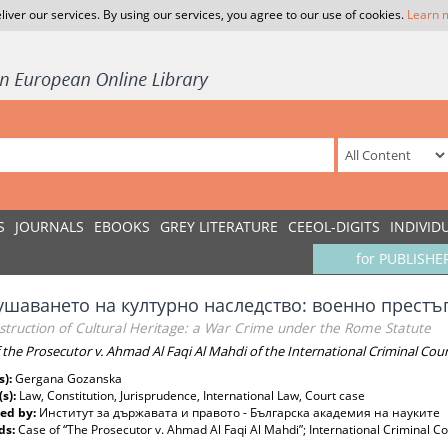
liver our services. By using our services, you agree to our use of cookies.
Learn 
S
JOURNALS
EBOOKS
GREY LITERATURE
CEEOL-DIGITS
INDIVID
for PUBLISHE
ушаването на културно наследство: военно престъ
struction of Cultural Heritage: a War Crime under the Rome Statute
f the Prosecutor v. Ahmad Al Faqi Al Mahdi of the International Criminal Cour
s):
Gergana Gozanska
(s):
Law, Constitution, Jurisprudence, International Law, Court case
ed by:
Институт за държавата и правото - Българска академия на науките
ds:
Case of “The Prosecutor v. Ahmad Al Faqi Al Mahdi”; International Criminal Cou