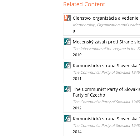
Related Content
Členstvo, organizácia a vedenie
Membership, Organization and Leaders
0
Mocenský zásah proti Strane slo
The intervention of the regime in the 
2010
Komunistická strana Slovenska 1
The Communist Party of Slovakia 1945-
2011
The Communist Party of Slovakia
Party of Czecho
The Communist Party of Slovakia 1945 
2012
Komunistická strana Slovenska 1
The Communist Party of Slovakia 1948
2014