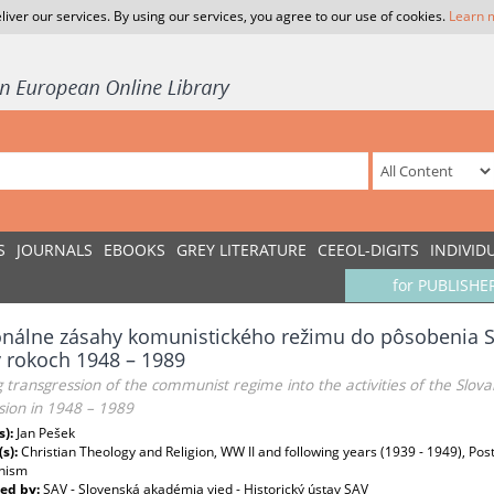
liver our services. By using our services, you agree to our use of cookies.
Learn 
S
JOURNALS
EBOOKS
GREY LITERATURE
CEEOL-DIGITS
INDIVID
for PUBLISHE
nálne zásahy komunistického režimu do pôsobenia Slo
 v rokoch 1948 – 1989
g transgression of the communist regime into the activities of the Slov
sion in 1948 – 1989
s):
Jan Pešek
(s):
Christian Theology and Religion, WW II and following years (1939 - 1949), Pos
nism
ed by:
SAV - Slovenská akadémia vied - Historický ústav SAV