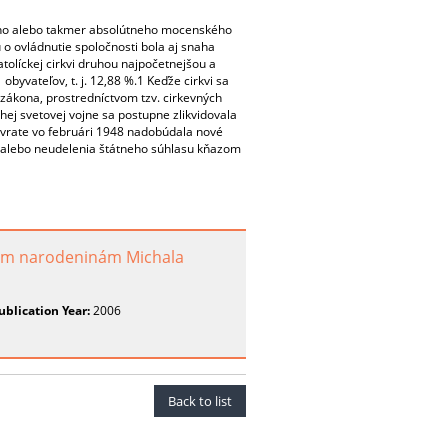
eho alebo takmer absolútneho mocenského
o ovládnutie spoločnosti bola aj snaha
katolíckej cirkvi druhou najpočetnejšou a
obyvateľov, t. j. 12,88 %.1 Keďže cirkvi sa
 zákona, prostredníctvom tzv. cirkevných
ej svetovej vojne sa postupne zlikvidovala
evrate vo februári 1948 nadobúdala nové
 alebo neudelenia štátneho súhlasu kňazom
tym narodeninám Michala
ublication Year:
2006
Back to list