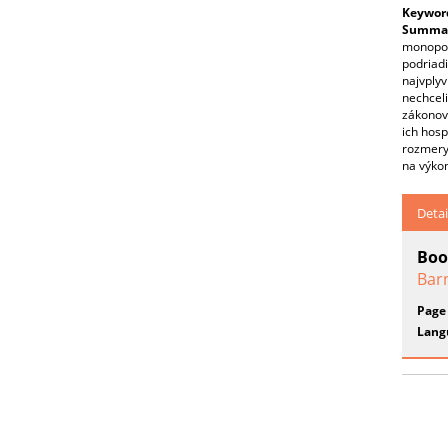
Keywor
Summar
monopolu
podriadi
najvplyv
nechceli
zákonov.
ich hos
rozmery
na výkon
Detai
Boo
Bar
Page
Lang