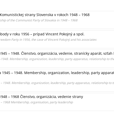
 Komunistickej strany Slovenska v rokoch 1948 – 1968
hip of the Communist Party of Slovakia in 1948 – 1968
body v roku 1956 – prípad Vincent Pokojný a spol.
Freedom Party in 1956, the case of Vincent Pokojný and his associates
945 – 1948. Členstvo, organizácia, vedenie, stranícky aparát, vzťah
1948. Membership, organization, leadership, party apparatus, relationship to t
 1945 – 1948. Membership, organization, leadership, party appara
– 1948. Membership, organization, leadership, party apparatus, relationship to
948 – 1968 Členstvo, organizácia, vedenie strany
 – 1968 Membership, organisation, party leadership