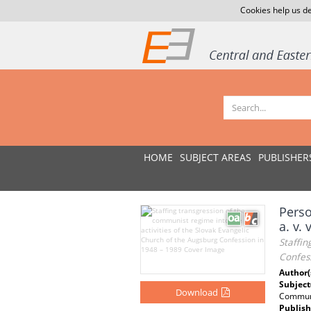
Cookies help us de
HOME
SUBJECT AREAS
PUBLISHER
Perso
a. v.
Staffin
Confes
Author(
Subject
Download
Commu
Publish