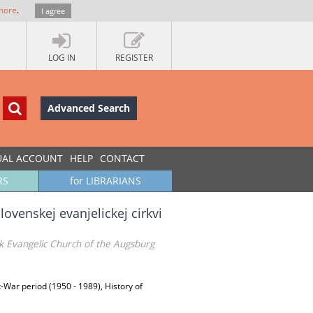
more
.
I agree
LOG IN
REGISTER
Advanced Search
UAL ACCOUNT
HELP
CONTACT
RS
for LIBRARIANS
venskej evanjelickej cirkvi
ak Evangelic Church of the Augsburg
t-War period (1950 - 1989), History of