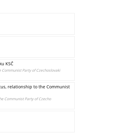
 ku KSČ
he Communist Party of Czechoslovaki
tus, relationship to the Communist
 the Communist Party of Czecho