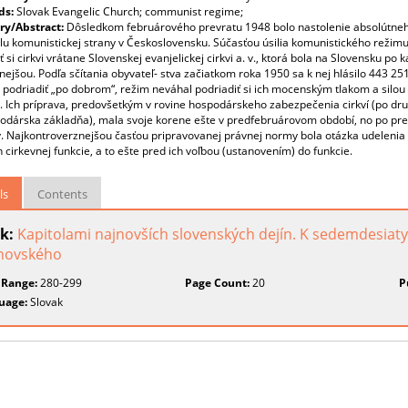
ds:
Slovak Evangelic Church; communist regime;
y/Abstract:
Dôsledkom februárového prevratu 1948 bolo nastolenie absolútn
 komunistickej strany v Československu. Súčasťou úsilia komunistického režimu 
ť si cirkvi vrátane Slovenskej evanjelickej cirkvi a. v., ktorá bola na Slovensku po 
nejšou. Podľa sčítania obyvateľ- stva začiatkom roka 1950 sa k nej hlásilo 443 251 
 podriadiť „po dobrom“, režim neváhal podriadiť si ich mocenským tlakom a silou
 Ich príprava, predovšetkým v rovine hospodárskeho zabezpečenia cirkví (po druh
podárska základňa), mala svoje korene ešte v predfebruárovom období, no po pr
. Najkontroverznejšou časťou pripravovanej právnej normy bola otázka udelenia
 cirkevnej funkcie, a to ešte pred ich voľbou (ustanovením) do funkcie.
ls
Contents
k:
Kapitolami najnovších slovenských dejín. K sedemdesia
novského
 Range:
280-299
Page Count:
20
P
uage:
Slovak