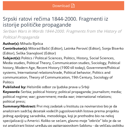
Download
Srpski ratovi rečima 1844-2000. Fragmenti iz
istorije političke propagande
Serbian Wars in Words 1844-2000. Fragments from the History of
Political Propaganda
Author(s):
Mihailo Bjelica
Contributor(s):
Milorad Bašić (Editor), Latinka Perović (Editor), Sonja Biserko
(Editor), Seška Stanojlović (Editor)
Subject(s):
Politics / Political Sciences, Politics, History, Social Sciences,
Media studies, Political Theory, Communication studies, Sociology, Political
history, Modern Age, Recent History (1900 till today), Government/Political
systems, International relations/trade, Political behavior, Politics and
communication, Theory of Communication, 19th Century, Sociology of
Politics
Published by:
Helsinški odbor za ljudska prava u Srbiji
Keywords:
Serbia; political history; political propaganda; journalism; media;
political regime; war; government; media war; international relations;
political press;
Summary/Abstract:
Prvi moj zadatak u Institutu za novinarstvo bio je da
analiziram sadržaj desetak vodećih jugoslovenskih listova prema projektu
jednog apoljnjeg saradnika, metodologa, koji je prethodno bio na nekoj
specijalizaciji u Americi. Koliko se sećam, glavno moje "otkriće" bilo je da se
svi analizirani listovi uređuju po agitpropovskom šablonu - da veličaju politiku