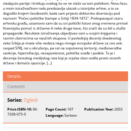
vladajuće partije i kritikuju svakog ko se ne slaže sa tom politikom. Novu fazu
u mom istraživačkom radu predstavlja ulazak u istorijske arhive, a to se
dogodilo krajem šezdesetih, kada sam prijavio doktorsku disertaciju pod
nazivom "Počeci političke štampe u Srbiji 1834-1872". Prekopavajući staru
arhivsku građu, ustanovio sam da su svi politički listovi onog vremena primali
finansijsku pomoć iz državne ili neke druge kase, što znači da su bili u službi
propagande. Rezultate istraživanja ubjavljivao sam u svojim knjigama i
raznim zbornicima sa naučnih skupova. U poslednjoj deceniji dvadesetog
veka Srbija je imala više nedaća nego mnoge evropske države za ceo vek:
raspad SFRJ, rat u okruženju, pa rat na sopstvenoj teritoriji, međunarođne
sankcije, hiperinfiacija, nezaposlenost, političke svađe i podele. To je i
decenija žestokog medijskog rata koji je srpska vlast vodila protiv stranih
država i domaće opozicije. [...]
Details
Contents
Series:
Ogledi
Print-ISBN-10:
86-
Page Count:
187
Publication Year:
2003
7208-075-0
Language:
Serbian