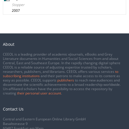
Stopper
2007
About
CEEOL is a leading provider of academic eJournals, eBooks and Grey
Literature documents in Humanities and Social Sciences from and about
Central, East and Southeast Europe. In the rapidly changing digital sphere
CEEOL is a reliable source of adjusting expertise trusted by scholars,
researchers, publishers, and librarians. CEEOL offers various services
to
subscribing institutions
and their patrons to make access to its content as
easy as possible. CEEOL supports
publishers
to reach new audiences and
disseminate the scientific achievements to a broad readership worldwide.
Un-affiliated scholars have the possibility to access the repository by
creating
their personal user account
.
Contact Us
Central and Eastern European Online Library GmbH
Basaltstrasse 9
60487 Frankfurt am Main