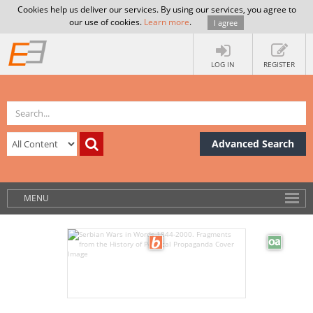
Cookies help us deliver our services. By using our services, you agree to
our use of cookies.
Learn more
.
I agree
LOG IN
REGISTER
Advanced Search
MENU