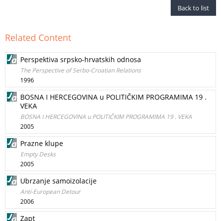
Back to list
Related Content
Perspektiva srpsko-hrvatskih odnosa
The Perspective of Serbo-Croatian Relations
1996
BOSNA I HERCEGOVINA u POLITIČKIM PROGRAMIMA 19 .
VEKA
BOSNA I HERCEGOVINA u POLITIČKIM PROGRAMIMA 19 . VEKA
2005
Prazne klupe
Empty Desks
2005
Ubrzanje samoizolacije
Anti-European Detour
2006
Zapt