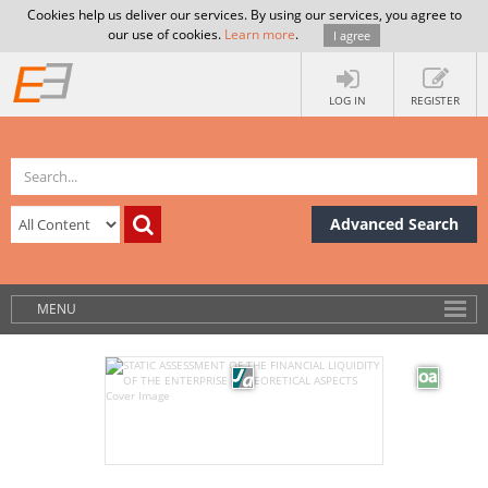
Cookies help us deliver our services. By using our services, you agree to
our use of cookies.
Learn more
.
I agree
LOG IN
REGISTER
Advanced Search
MENU