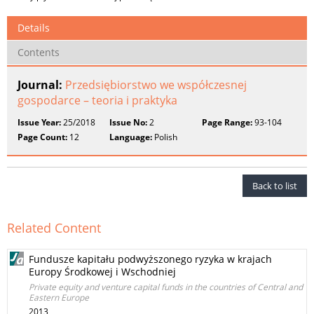
Details
Contents
Journal:
Przedsiębiorstwo we współczesnej
gospodarce – teoria i praktyka
Issue Year:
25/2018
Issue No:
2
Page Range:
93-104
Page Count:
12
Language:
Polish
Back to list
Related Content
Fundusze kapitału podwyższonego ryzyka w krajach
Europy Środkowej i Wschodniej
Private equity and venture capital funds in the countries of Central and
Eastern Europe
2013