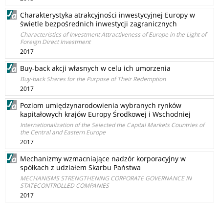
Charakterystyka atrakcyjności inwestycyjnej Europy w
świetle bezpośrednich inwestycji zagranicznych
Characteristics of Investment Attractiveness of Europe in the Light of
Foreign Direct Investment
2017
Buy-back akcji własnych w celu ich umorzenia
Buy-back Shares for the Purpose of Their Redemption
2017
Poziom umiędzynarodowienia wybranych rynków
kapitałowych krajów Europy Środkowej i Wschodniej
Internationalization of the Selected the Capital Markets Countries of
the Central and Eastern Europe
2017
Mechanizmy wzmacniające nadzór korporacyjny w
spółkach z udziałem Skarbu Państwa
MECHANISMS STRENGTHENING CORPORATE GOVERNANCE IN
STATECONTROLLED COMPANIES
2017