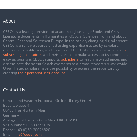
About
CEEOL is a leading provider of academic eJournals, eBooks and Grey
Literature documents in Humanities and Social Sciences from and about
Central, East and Southeast Europe. In the rapidly changing digital sphere
CEEOL is a reliable source of adjusting expertise trusted by scholars,
researchers, publishers, and librarians. CEEOL offers various services
to
subscribing institutions
and their patrons to make access to its content as
easy as possible. CEEOL supports
publishers
to reach new audiences and
disseminate the scientific achievements to a broad readership worldwide.
Un-affiliated scholars have the possibility to access the repository by
creating
their personal user account
.
Contact Us
Central and Eastern European Online Library GmbH
Basaltstrasse 9
60487 Frankfurt am Main
Germany
Amtsgericht Frankfurt am Main HRB 102056
VAT number: DE300273105
Phone:
+49 (0)69-20026820
Email:
info@ceeol.com