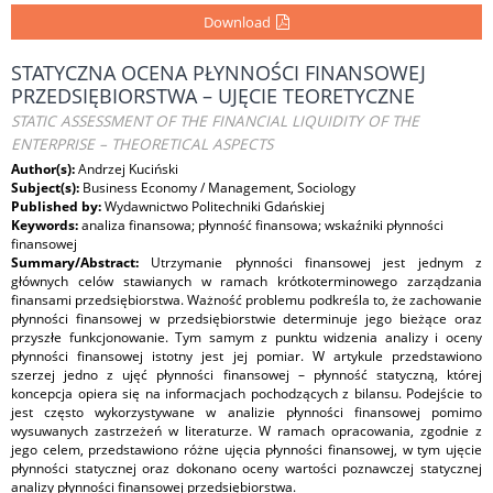
Download
STATYCZNA OCENA PŁYNNOŚCI FINANSOWEJ
PRZEDSIĘBIORSTWA – UJĘCIE TEORETYCZNE
STATIC ASSESSMENT OF THE FINANCIAL LIQUIDITY OF THE
ENTERPRISE – THEORETICAL ASPECTS
Author(s):
Andrzej Kuciński
Subject(s):
Business Economy / Management, Sociology
Published by:
Wydawnictwo Politechniki Gdańskiej
Keywords:
analiza finansowa; płynność finansowa; wskaźniki płynności
finansowej
Summary/Abstract:
Utrzymanie płynności finansowej jest jednym z
głównych celów stawianych w ramach krótkoterminowego zarządzania
finansami przedsiębiorstwa. Ważność problemu podkreśla to, że zachowanie
płynności finansowej w przedsiębiorstwie determinuje jego bieżące oraz
przyszłe funkcjonowanie. Tym samym z punktu widzenia analizy i oceny
płynności finansowej istotny jest jej pomiar. W artykule przedstawiono
szerzej jedno z ujęć płynności finansowej – płynność statyczną, której
koncepcja opiera się na informacjach pochodzących z bilansu. Podejście to
jest często wykorzystywane w analizie płynności finansowej pomimo
wysuwanych zastrzeżeń w literaturze. W ramach opracowania, zgodnie z
jego celem, przedstawiono różne ujęcia płynności finansowej, w tym ujęcie
płynności statycznej oraz dokonano oceny wartości poznawczej statycznej
analizy płynności finansowej przedsiębiorstwa.