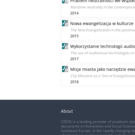
Problem neutralności we współc
Maritime neutrality in the contemporar
2014
Nowa ewangelizacja w kulturze
The New Evangelization in the postmo
2015
Wykorzystanie technologii aud
The use of audiovisual technologies in
2017
Misje miasta jako narzędzie ewa
City Missions as a Tool of Evangelizati
2018
About
CEEOL is a leading provider of academic eJo
documents in Humanities and Social Science
Southeast Europe. In the rapidly changing di