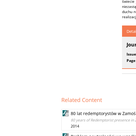
świecie
niezast
duchu n
realizac
Detai
Jou
Issue
Page
Related Content
80 lat redemptorystów w Zamoś
80 years of Redemptorist presence in
2014