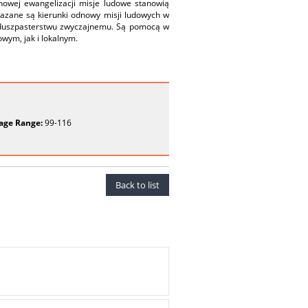
nowej ewangelizacji misje ludowe stanowią
kazane są kierunki odnowy misji ludowych w
żą duszpasterstwu zwyczajnemu. Są pomocą w
wym, jak i lokalnym.
age Range:
99-116
Back to list