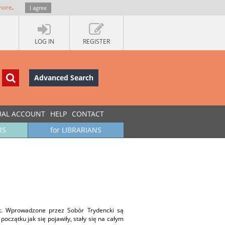
more
.
I agree
LOG IN
REGISTER
Advanced Search
UAL ACCOUNT
HELP
CONTACT
RS
for LIBRARIANS
lat. Wprowadzone przez Sobór Trydencki są
zątku jak się pojawiły, stały się na całym