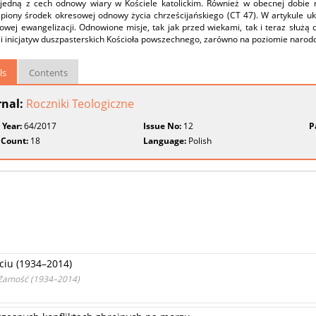
 jedną z cech odnowy wiary w Kościele katolickim. Również w obecnej dobie 
ąpiony środek okresowej odnowy życia chrześcijańskiego (CT 47). W artykule u
owej ewangelizacji. Odnowione misje, tak jak przed wiekami, tak i teraz słu
ji inicjatyw duszpasterskich Kościoła powszechnego, zarówno na poziomie narodo
ls
Contents
rnal:
Roczniki Teologiczne
 Year:
64/2017
Issue No:
12
P
 Count:
18
Language:
Polish
ciu (1934–2014)
 Zamość (1934–2014)