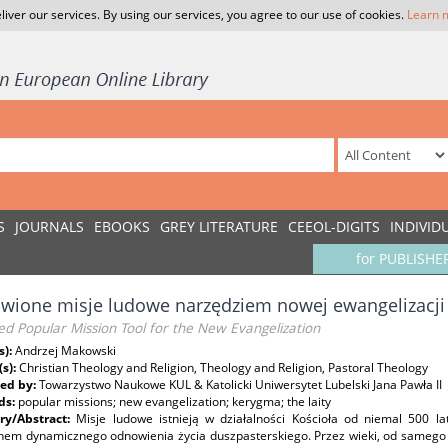
liver our services. By using our services, you agree to our use of cookies.
Learn 
S
JOURNALS
EBOOKS
GREY LITERATURE
CEEOL-DIGITS
INDIVID
for PUBLISHE
wione misje ludowe narzędziem nowej ewangelizacji
d Popular Mission Tool for the New Evangelization
s):
Andrzej Makowski
(s):
Christian Theology and Religion, Theology and Religion, Pastoral Theology
ed by:
Towarzystwo Naukowe KUL & Katolicki Uniwersytet Lubelski Jana Pawła II
ds:
popular missions; new evangelization; kerygma; the laity
y/Abstract:
Misje ludowe istnieją w działalności Kościoła od niemal 500 
em dynamicznego odnowienia życia duszpasterskiego. Przez wieki, od samego poc