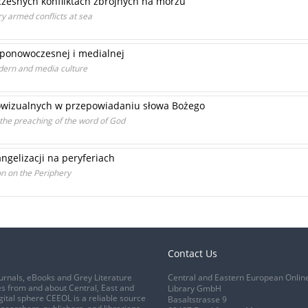
zesnych konfliktach zbrojnych na morzu
y armed conflicts at sea
 ponowoczesnej i medialnej
dern and media culture
iowizualnych w przepowiadaniu słowa Bożego
 the preaching of the word of God
ngelizacji na peryferiach
on on the Periphery
Contact Us
urnals, eBooks and Grey Literature
Central and Eastern European Onlin
s from and about Central, East and
Library GmbH
gital sphere CEEOL is a reliable source
Basaltstrasse 9