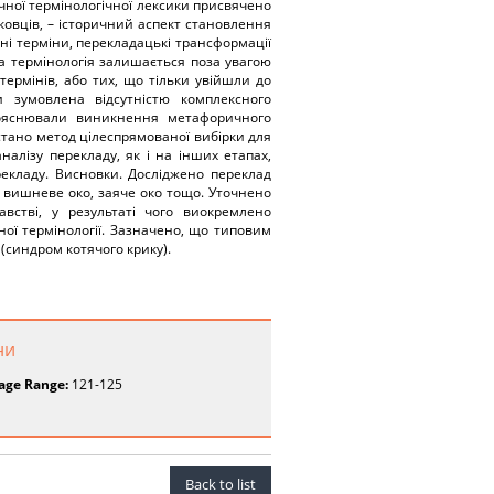
чної термінологічної лексики присвячено
ковців, – історичний аспект становлення
ні терміни, перекладацькі трансформації
на термінологія залишається поза увагою
термінів, або тих, що тільки увійшли до
и зумовлена відсутністю комплексного
пояснювали виникнення метафоричного
стано метод цілеспрямованої вибірки для
налізу перекладу, як і на інших етапах,
екладу. Висновки. Досліджено переклад
а, вишневе око, заяче око тощо. Уточнено
встві, у результаті чого виокремлено
ої термінології. Зазначено, що типовим
(синдром котячого крику).
ни
age Range:
121-125
Back to list