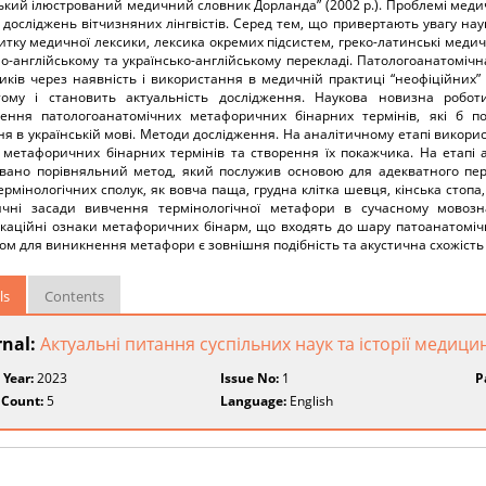
ький ілюстрований медичний словник Дорланда” (2002 р.). Проблемі меди
досліджень вітчизняних лінгвістів. Серед тем, що привертають увагу нау
итку медичної лексики, лексика окремих підсистем, греко-латинські медич
о-англійському та українсько-англійському перекладі. Патологоанатоміч
иків через наявність і використання в медичній практиці “неофіційних” 
 тому і становить актуальність дослідження. Наукова новизна робот
ження патологоанатомічних метафоричних бінарних термінів, які б 
я в українській мові. Методи дослідження. На аналітичному етапі викори
 метафоричних бінарних термінів та створення їх покажчика. На етапі а
овано порівняльний метод, який послужив основою для адекватного пер
ермінологічних сполук, як вовча паща, грудна клітка шевця, кінська стоп
ичні засади вивчення термінологічної метафори в сучасному мовозна
каційні ознаки метафоричних бінарм, що входять до шару патоанатомічн
ом для виникнення метафори є зовнішня подібність та акустична схожість 
ls
Contents
rnal:
Актуальні питання суспільних наук та історії медици
 Year:
2023
Issue No:
1
P
 Count:
5
Language:
English