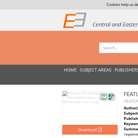
Cookies help us de
HOME
SUBJECT AREAS
PUBLISHER
FEAT
FEATU
Author(
Subject
Publish
Keywor
Summar
Download
термін