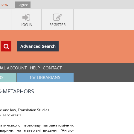
more
.
I agree
LOG IN
REGISTER
Advanced Search
UAL ACCOUNT
HELP
CONTACT
RS
for LIBRARIANS
S-METAPHORS
e and law, Translation Studies
іверситет »
-латинського перекладу патоанатомічних
варини, на матеріалі видання “Англо-