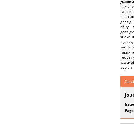
українс
чимало 
та розв
в латин
дослідн
обігу,
дослід
значенн
відбору
застос
таких т
теорет
класифі
варіант
Detai
Jou
Issue
Page