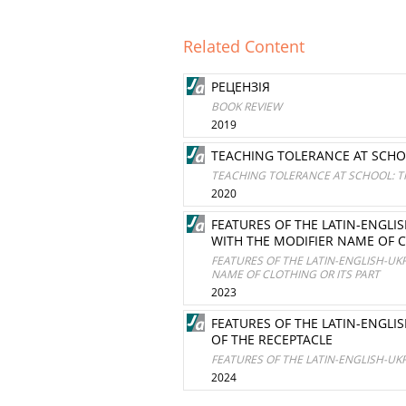
Related Content
РЕЦЕНЗІЯ
BOOK REVIEW
2019
TEACHING TOLERANCE AT SCHO
TEACHING TOLERANCE AT SCHOOL: 
2020
FEATURES OF THE LATIN-ENGL
WITH THE MODIFIER NAME OF C
FEATURES OF THE LATIN-ENGLISH-U
NAME OF CLOTHING OR ITS PART
2023
FEATURES OF THE LATIN-ENGL
OF THE RECEPTACLE
FEATURES OF THE LATIN-ENGLISH-U
2024