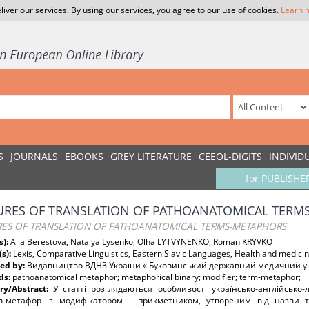
liver our services. By using our services, you agree to our use of cookies.
Learn 
S
JOURNALS
EBOOKS
GREY LITERATURE
CEEOL-DIGITS
INDIVID
for PUBLISHE
URES OF TRANSLATION OF PATHOANATOMICAL TERM
RES OF TRANSLATION OF PATHOANATOMICAL TERMS-METAPHORS
s):
Alla Berestova, Natalya Lysenko, Olha LYTVYNENKO, Roman KRYVKO
(s):
Lexis, Comparative Linguistics, Eastern Slavic Languages, Health and medicin
ed by:
Видавництво ВДНЗ України « Буковинський державний медичний ун
ds:
pathoanatomical metaphor; metaphorical binary; modifier; term-metaphor;
y/Abstract:
У статті розглядаються особливості українсько-англійсько
ів-метафор із модифікатором – прикметником, утвореним від назви т