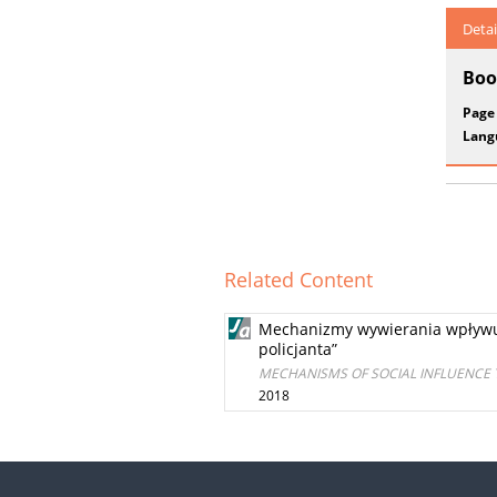
Detai
Boo
Page
Lang
Related Content
Mechanizmy wywierania wpływu
policjanta”
MECHANISMS OF SOCIAL INFLUENCE 
2018