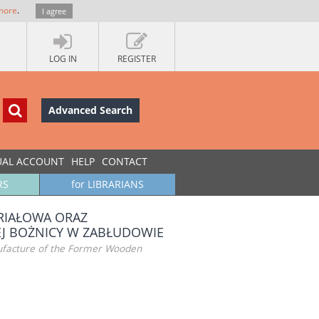
more
.
I agree
LOG IN
REGISTER
Advanced Search
UAL ACCOUNT
HELP
CONTACT
RS
for LIBRARIANS
RIAŁOWA ORAZ
J BOŻNICY W ZABŁUDOWIE
anufacture of the Former Wooden