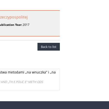
zeczypospolitej
ublication Year:
2017
Back to list
twa metodami „na wnuczka” i „na
AND „TH E POLIC E” METH ODS