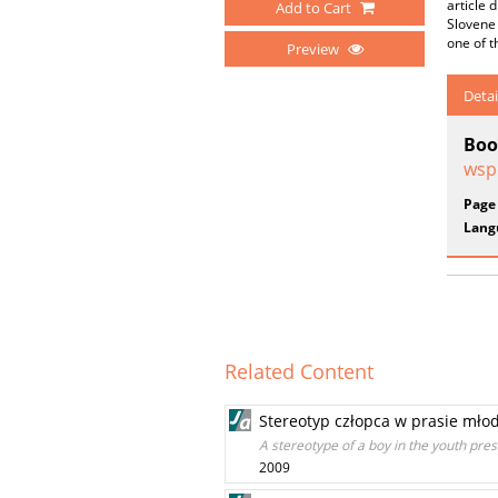
article 
Add to Cart
Slovene 
one of t
Preview
Detai
Boo
wsp
Page
Lang
Related Content
Stereotyp człopca w prasie młod
A stereotype of a boy in the youth pres
2009