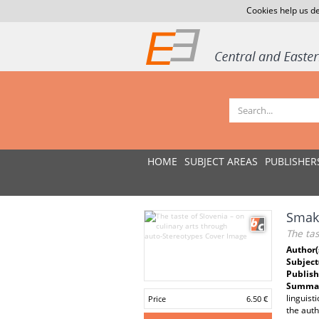
Cookies help us de
HOME
SUBJECT AREAS
PUBLISHER
Smaki
The tas
Author(
Subject
Publish
Summar
linguist
Price
6.50 €
the auth