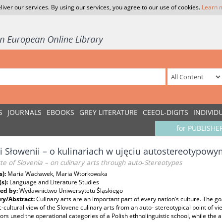
liver our services. By using our services, you agree to our use of cookies.
Learn 
S
JOURNALS
EBOOKS
GREY LITERATURE
CEEOL-DIGITS
INDIVID
for PUBLISHE
 Słowenii – o kulinariach w ujęciu autostereotypow
te of Slovenia – on culinary arts through auto‑Stereotypes
s):
Maria Wacławek, Maria Wtorkowska
(s):
Language and Literature Studies
ed by:
Wydawnictwo Uniwersytetu Śląskiego
y/Abstract:
Culinary arts are an important part of every nation’s culture. The goal
ic‑cultural view of the Slovene culinary arts from an auto‑ stereotypical point of v
ors used the operational categories of a Polish ethnolinguistic school, while the 