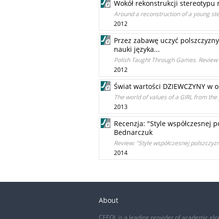
Wokół rekonstrukcji stereotypu
Around a reconstruction of a young ster
2012
Przez zabawę uczyć polszczyzny.
nauki języka...
Polish Taught Through Games. Review of
2012
Świat wartości DZIEWCZYNY w op
The world of values of a GIRL from the 
2013
Recenzja: "Style współczesnej p
Bednarczuk
Review: "Style współczesnej polszczyz
2014
About
CEEOL is a leading provider of academic eJo