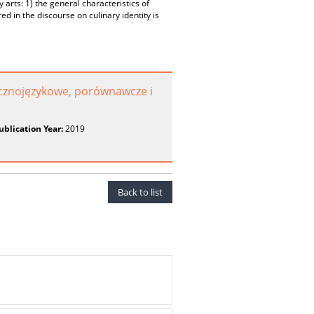
 arts: 1) the general characteristics of
red in the discourse on culinary identity is
rycznojęzykowe, porównawcze i
ublication Year:
2019
Back to list