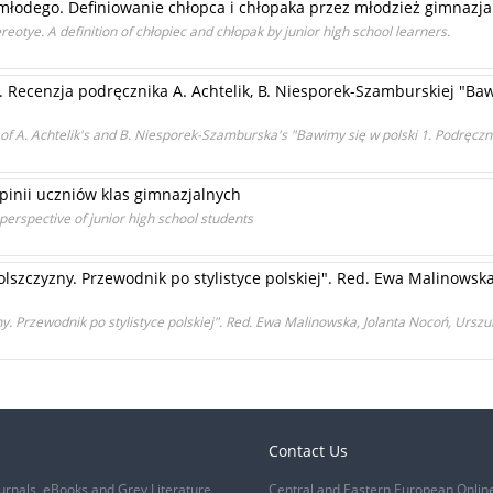
 młodego. Definiowanie chłopca i chłopaka przez młodzież gimnazja
eotye. A definition of chłopiec and chłopak by junior high school learners.
 Recenzja podręcznika A. Achtelik, B. Niesporek-Szamburskiej "Baw
 A. Achtelik's and B. Niesporek-Szamburska's "Bawimy się w polski 1. Podręcznik
inii uczniów klas gimnazjalnych
perspective of junior high school students
olszczyzny. Przewodnik po stylistyce polskiej". Red. Ewa Malinowska
ny. Przewodnik po stylistyce polskiej". Red. Ewa Malinowska, Jolanta Nocoń, Urs
Contact Us
urnals, eBooks and Grey Literature
Central and Eastern European Onlin