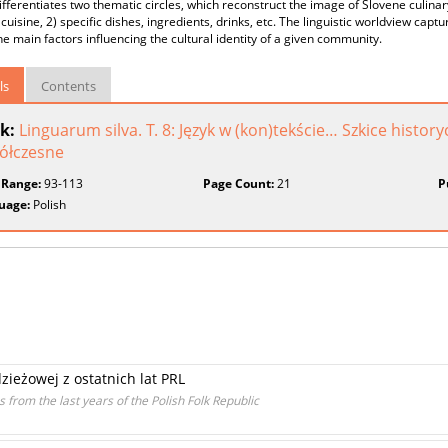
differentiates two thematic circles, which reconstruct the image of Slovene culinary
cuisine, 2) specific dishes, ingredients, drinks, etc. The linguistic worldview captu
he main factors influencing the cultural identity of a given community.
ls
Contents
k:
Linguarum silva. T. 8: Język w (kon)tekście… Szkice histo
ółczesne
 Range:
93-113
Page Count:
21
P
uage:
Polish
zieżowej z ostatnich lat PRL
s from the last years of the Polish Folk Republic