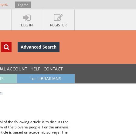
more
.
I agree
LOG IN
REGISTER
Advanced Search
UAL ACCOUNT
HELP
CONTACT
RS
for LIBRARIANS
ym
 of the following article is to discuss the
iew of the Slovene people. For the analysis,
article is based on academic surveys. The