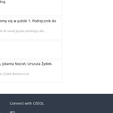
lną.
imy się w polski 1. Podręcznik do
 do nauki języka polskiego dla...
, Jolanta Nocoń, Urszula Żydek-
zula Żydek-Bednarczuk
Connect with CEEOL
e