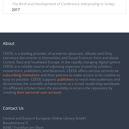
The Birth and Development of Conference Interpreting in Turkey
2017
About
CEEOL is a leading provider of academic eJournals, eBooks and Grey
Literature documents in Humanities and Social Sciences from and about
Central, East and Southeast Europe. In the rapidly changing digital sphere
CEEOL is a reliable source of adjusting expertise trusted by scholars,
researchers, publishers, and librarians. CEEOL offers various services
to
subscribing institutions
and their patrons to make access to its content as
easy as possible. CEEOL supports
publishers
to reach new audiences and
disseminate the scientific achievements to a broad readership worldwide.
Un-affiliated scholars have the possibility to access the repository by
creating
their personal user account
.
Contact Us
Central and Eastern European Online Library GmbH
Basaltstrasse 9
60487 Frankfurt am Main