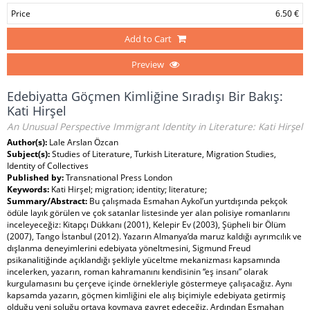
Price
6.50 €
Add to Cart
Preview
Edebiyatta Göçmen Kimliğine Sıradışı Bir Bakış:
Kati Hirşel
An Unusual Perspective Immigrant Identity in Literature: Kati Hirşel
Author(s):
Lale Arslan Özcan
Subject(s):
Studies of Literature, Turkish Literature, Migration Studies,
Identity of Collectives
Published by:
Transnational Press London
Keywords:
Kati Hirşel; migration; identity; literature;
Summary/Abstract:
Bu çalışmada Esmahan Aykol’un yurtdışında pekçok
ödüle layık görülen ve çok satanlar listesinde yer alan polisiye romanlarını
inceleyeceğiz: Kitapçı Dükkanı (2001), Kelepir Ev (2003), Şüpheli bir Ölüm
(2007), Tango İstanbul (2012). Yazarın Almanya’da maruz kaldığı ayrımcılık ve
dışlanma deneyimlerini edebiyata yöneltmesini, Sigmund Freud
psikanalitiğinde açıklandığı şekliyle yüceltme mekanizması kapsamında
incelerken, yazarın, roman kahramanını kendisinin “eş insanı” olarak
kurgulamasını bu çerçeve içinde örnekleriyle göstermeye çalışacağız. Aynı
kapsamda yazarın, göçmen kimliğini ele alış biçimiyle edebiyata getirmiş
olduğu yeni soluğu ortaya koymaya gayret edeceğiz. Ardından Esmahan