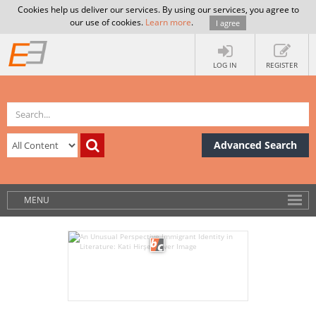
Cookies help us deliver our services. By using our services, you agree to
our use of cookies.
Learn more
.
I agree
LOG IN
REGISTER
Advanced Search
MENU