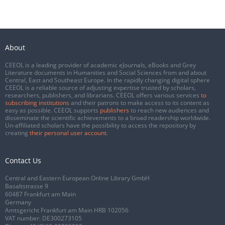
About
CEEOL is a leading provider of academic eJournals, eBooks and Grey
Literature documents in Humanities and Social Sciences from and about
Central, East and Southeast Europe. In the rapidly changing digital sphere
CEEOL is a reliable source of adjusting expertise trusted by scholars,
researchers, publishers, and librarians. CEEOL offers various services
to
subscribing institutions
and their patrons to make access to its content as
easy as possible. CEEOL supports
publishers
to reach new audiences and
disseminate the scientific achievements to a broad readership worldwide.
Un-affiliated scholars have the possibility to access the repository by
creating
their personal user account
.
Contact Us
Central and Eastern European Online Library GmbH
Basaltstrasse 9
60487 Frankfurt am Main
Germany
Amtsgericht Frankfurt am Main HRB 102056
VAT number: DE300273105