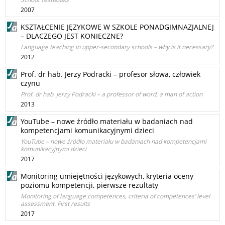
2007
KSZTAŁCENIE JĘZYKOWE W SZKOLE PONADGIMNAZJALNEJ
– DLACZEGO JEST KONIECZNE?
Language teaching in upper-secondary schools – why is it necessary?
2012
Prof. dr hab. Jerzy Podracki – profesor słowa, człowiek
czynu
Prof. dr hab. Jerzy Podracki – a professor of word, a man of action
2013
YouTube – nowe źródło materiału w badaniach nad
kompetencjami komunikacyjnymi dzieci
YouTube – nowe źródło materiału w badaniach nad kompetencjami
komunikacyjnymi dzieci
2017
Monitoring umiejętności językowych, kryteria oceny
poziomu kompetencji, pierwsze rezultaty
Monitoring of language competences, criteria of competences’ level
assessment. First results
2017