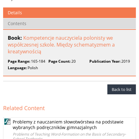
Details
Contents
Book:
Kompetencje nauczyciela polonisty we
współczesnej szkole. Między schematyzmem a
kreatywnością
Page Range:
165-184
Page Count:
20
Publication Year:
2019
Language:
Polish
Back to list
Related Content
Problemy z nauczaniem słowotwórstwa na podstawie
wybranych podręczników gimnazjalnych
Problems of Teaching Word-Formation on the Basis of Secondary-
School Textbooks