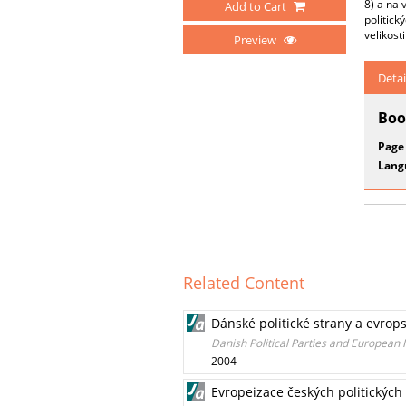
8) a na 
Add to Cart
politick
velikost
Preview
Detai
Boo
Page
Lang
Related Content
Dánské politické strany a evrop
Danish Political Parties and European 
2004
Evropeizace českých politických