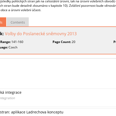
výsledky politických stran jak na celostátní úrovni, tak na úrovni volebních obvod
ých stran bude detailně zkoumáno v kapitole 10). Zvláštní pozornost bude věnová
i obce a úrovni volební účasti.
ls
Contents
k:
Volby do Poslanecké sněmovny 2013
 Range:
141-160
Page Count:
20
P
uage:
Czech
ská integrace
Integration
 stran: aplikace Ladrechova konceptu