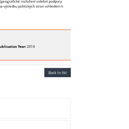
ů (geografické rozložení volební podpory
na výsledku politických stran vzhledem k
ublication Year:
2014
Back to list