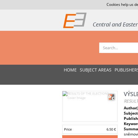
Cookies help us de
HOME
SUBJECT AREAS
PUBLISHER
VÝSL
RESULT
Author(
Subject
Publish
Keywor
Summar
Price
6.50 €
sněmovn