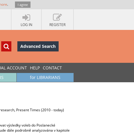
more
.
I agree
LOG IN
REGISTER
Advanced Search
UAL ACCOUNT
HELP
CONTACT
RS
for LIBRARIANS
 research, Present Times (2010 - today)
zovat výsledky voleb do Poslanecké
bude dále podrobně analyzována v kapitole