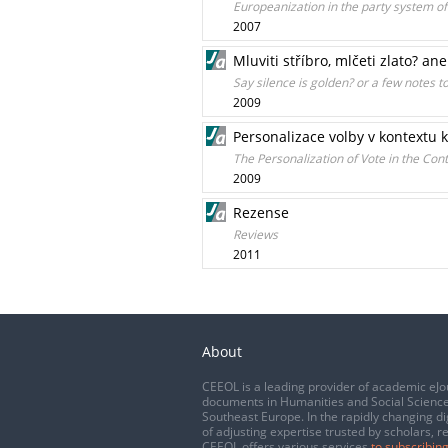
Europeanization in the party system of
2007
Mluviti stříbro, mlčeti zlato? 
Say silence is golden? or a few notes
2009
Personalizace volby v kontextu 
The Personalization of Vote in the Con
2009
Rezense
Reviews
2011
About
CEEOL is a leading provider of academic eJo
documents in Humanities and Social Science
Southeast Europe. In the rapidly changing di
of adjusting expertise trusted by scholars, r
CEEOL offers various services
to subscribing