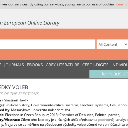
liver our services. By using our services, you agree to our use of cookies.
Learn 
S
JOURNALS
EBOOKS
GREY LITERATURE
CEEOL-DIGITS
INDIVID
for PUBLISHE
EDKY VOLEB
S OF THE ELECTIONS
s):
Vlastimil Havlík
(s):
Political history, Government/Political systems, Electoral systems, Evaluation
ed by:
Masarykova univerzita nakladatelství
ds:
Elections in Czech Republic; 2013; Chamber of Deputies; Political parties;
y/Abstract:
Cílem této kapitoly je z různých úhlů představit a podrobněji analy
y. Nejprve se zaměříme na všeobecné výsledky voleb včetně volební účasti (ta 