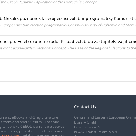
 the Czech Republic - Aplication of the Ladrech´s Concept
aneb Několik poznámek k evropeizaci volební programatiky Komunist
 to Europeanisation election programatiky Communist Party of Bohemia and Morav
konceptu voleb druhého řádu. Případ voleb do zastupitelstva Jihom
text of Second-Order Elections’ Concept. The Case of the Regional Elections to t
Contact Us
urnals, eBooks and Grey Literature
Central and Eastern European Onlin
s from and about Central, East and
Library GmbH
gital sphere CEEOL is a reliable source
Basaltstrasse 9
esearchers, publishers, and librarians.
60487 Frankfurt am Main
 institutions
and their patrons to make