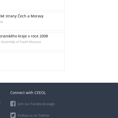
ické strany Čech a Moravy
ia
oravského kraje v roce 2008
he Assembly of South Moravia
Connect with CEEOL
e
Join our Facebook page
Follow us on Twitter