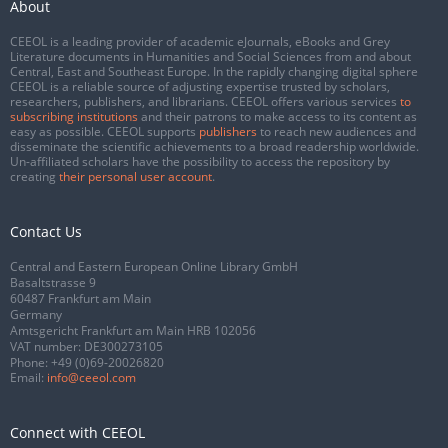
About
CEEOL is a leading provider of academic eJournals, eBooks and Grey
Literature documents in Humanities and Social Sciences from and about
Central, East and Southeast Europe. In the rapidly changing digital sphere
CEEOL is a reliable source of adjusting expertise trusted by scholars,
researchers, publishers, and librarians. CEEOL offers various services
to
subscribing institutions
and their patrons to make access to its content as
easy as possible. CEEOL supports
publishers
to reach new audiences and
disseminate the scientific achievements to a broad readership worldwide.
Un-affiliated scholars have the possibility to access the repository by
creating
their personal user account
.
Contact Us
Central and Eastern European Online Library GmbH
Basaltstrasse 9
60487 Frankfurt am Main
Germany
Amtsgericht Frankfurt am Main HRB 102056
VAT number: DE300273105
Phone:
+49 (0)69-20026820
Email:
info@ceeol.com
Connect with CEEOL