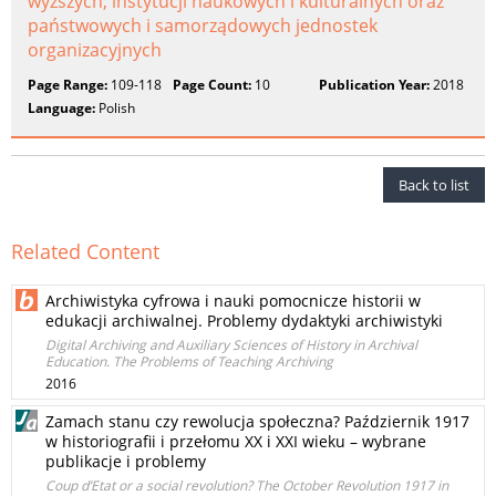
wyższych, instytucji naukowych i kulturalnych oraz
państwowych i samorządowych jednostek
organizacyjnych
Page Range:
109-118
Page Count:
10
Publication Year:
2018
Language:
Polish
Back to list
Related Content
Archiwistyka cyfrowa i nauki pomocnicze historii w
edukacji archiwalnej. Problemy dydaktyki archiwistyki
Digital Archiving and Auxiliary Sciences of History in Archival
Education. The Problems of Teaching Archiving
2016
Zamach stanu czy rewolucja społeczna? Październik 1917
w historiografii i przełomu XX i XXI wieku – wybrane
publikacje i problemy
Coup d’Etat or a social revolution? The October Revolution 1917 in