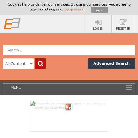
Cookies help us deliver our services. By using our services, you agree to
our use of cookies.
Learn more
.
I agree
LOG IN
REGISTER
Advanced Search
MENU