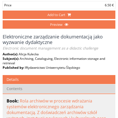
Price
6.50 €
Add to Cart
Preview
Elektroniczne zarządzanie dokumentacją jako
wyzwanie dydaktyczne
Electronic document management as a didactic challenge
Author(s):
Alicja Kulecka
Subject(s):
Archiving, Cataloguing, Electronic information storage and
retrieval
Published by:
Wydawnictwo Uniwersytetu Śląskiego
Details
Contents
Book:
Rola archiwów w procesie wdrażania
systemów elektronicznego zarządzania
dokumentacją. Z doświadczeń archiwów szkół