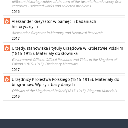
different historiographies of the turn of the twentieth and twenty-first
centuries – selected works and selected problems
2016
Aleksander Gieysztor w pamięci i badaniach
historycznych
Aleksander Gieysztor in Memory and Historical Research
2017
Urzędy, stanowiska i tytuły urzędowe w Królestwie Polskim
(1815-1915). Materiały do słownika
Government Offices, Official Positions and Titles in the Kingdom of
Poland (1815–1915). Dictionary Materials
2017
Urzędnicy Królestwa Polskiego (1815-1915). Materiały do
biogramów. Wpisy z bazy danych
Officials of the Kingdom of Poland (1815-1915). Biogram Materials
2019