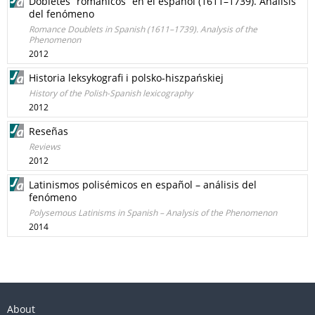
Dobletes “románicos” en el español (1611–1739). Análisis
del fenómeno
Romance Doublets in Spanish (1611–1739). Analysis of the
Phenomenon
2012
Historia leksykografi i polsko-hiszpańskiej
History of the Polish-Spanish lexicography
2012
Reseñas
Reviews
2012
Latinismos polisémicos en español – análisis del
fenómeno
Polysemous Latinisms in Spanish – Analysis of the Phenomenon
2014
About