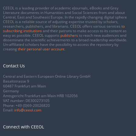
CEEOL is a leading provider of academic eJournals, eBooks and Grey
Literature documents in Humanities and Social Sciences from and about
Central, East and Southeast Europe. In the rapidly changing digital sphere
CEEOL is a reliable source of adjusting expertise trusted by scholars,
researchers, publishers, and librarians. CEEOL offers various services
to
subscribing institutions
and their patrons to make access to its content as
easy as possible. CEEOL supports
publishers
to reach new audiences and
disseminate the scientific achievements to a broad readership worldwide.
Un-affiliated scholars have the possibility to access the repository by
creating
their personal user account
.
Contact Us
Central and Eastern European Online Library GmbH
Basaltstrasse 9
60487 Frankfurt am Main
Germany
Amtsgericht Frankfurt am Main HRB 102056
VAT number: DE300273105
Phone:
+49 (0)69-20026820
Email:
info@ceeol.com
Connect with CEEOL