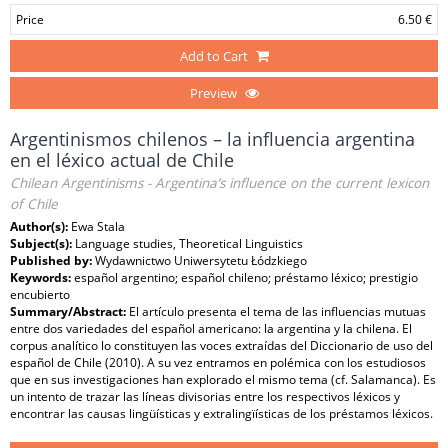
Price
6.50 €
Add to Cart
Preview
Argentinismos chilenos – la influencia argentina
en el léxico actual de Chile
Chilean Argentinisms - Argentina’s influence on the current lexicon
of Chile
Author(s):
Ewa Stala
Subject(s):
Language studies, Theoretical Linguistics
Published by:
Wydawnictwo Uniwersytetu Łódzkiego
Keywords:
español argentino; español chileno; préstamo léxico; prestigio
encubierto
Summary/Abstract:
El artículo presenta el tema de las influencias mutuas
entre dos variedades del español americano: la argentina y la chilena. El
corpus analítico lo constituyen las voces extraídas del Diccionario de uso del
español de Chile (2010). A su vez entramos en polémica con los estudiosos
que en sus investigaciones han explorado el mismo tema (cf. Salamanca). Es
un intento de trazar las líneas divisorias entre los respectivos léxicos y
encontrar las causas lingüísticas y extralingïísticas de los préstamos léxicos.