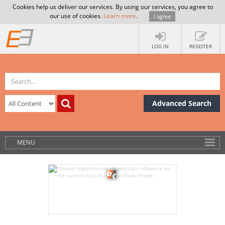
Cookies help us deliver our services. By using our services, you agree to
our use of cookies.
Learn more
.
I agree
LOG IN
REGISTER
Advanced Search
MENU