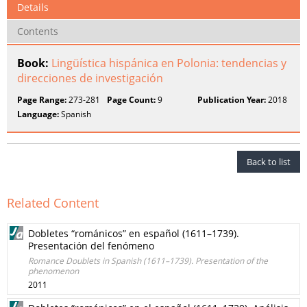
Details
Contents
Book:
Lingüística hispánica en Polonia: tendencias y
direcciones de investigación
Page Range:
273-281
Page Count:
9
Publication Year:
2018
Language:
Spanish
Back to list
Related Content
Dobletes “románicos” en español (1611–1739).
Presentación del fenómeno
Romance Doublets in Spanish (1611–1739). Presentation of the
phenomenon
2011