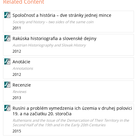
Related Content
Spoločnosť a história – dve stránky jednej mince
Society and history – two sides of the same coin
2011
Rakúska historiografia a slovenské dejiny
Austrian Historiography and Slovak History
2012
Anotácie
Annotations
2012
Recenzie
Reviews
2013
Rusíni a problém vymedzenia ich územia v druhej polovici
19. a na začiatku 20. storočia
Ruthenians and the Issue of the Demarcation of Their Territory in the
Second Half of the 19th and in the Early 20th Centuries
2015