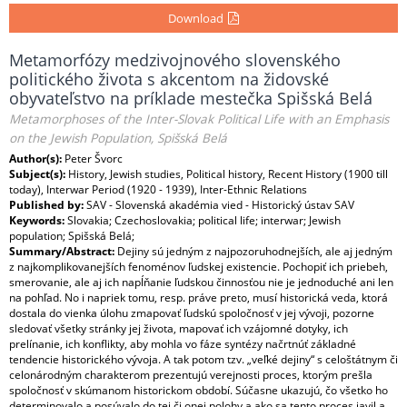
Download
Metamorfózy medzivojnového slovenského
politického života s akcentom na židovské
obyvateľstvo na príklade mestečka Spišská Belá
Metamorphoses of the Inter-Slovak Political Life with an Emphasis
on the Jewish Population, Spišská Belá
Author(s):
Peter Švorc
Subject(s):
History, Jewish studies, Political history, Recent History (1900 till
today), Interwar Period (1920 - 1939), Inter-Ethnic Relations
Published by:
SAV - Slovenská akadémia vied - Historický ústav SAV
Keywords:
Slovakia; Czechoslovakia; political life; interwar; Jewish
population; Spišská Belá;
Summary/Abstract:
Dejiny sú jedným z najpozoruhodnejších, ale aj jedným
z najkomplikovanejších fenoménov ľudskej existencie. Pochopiť ich priebeh,
smerovanie, ale aj ich napĺňanie ľudskou činnosťou nie je jednoduché ani len
na pohľad. No i napriek tomu, resp. práve preto, musí historická veda, ktorá
dostala do vienka úlohu zmapovať ľudskú spoločnosť v jej vývoji, pozorne
sledovať všetky stránky jej života, mapovať ich vzájomné dotyky, ich
prelínanie, ich konflikty, aby mohla vo fáze syntézy načrtnúť základné
tendencie historického vývoja. A tak potom tzv. „veľké dejiny“ s celoštátnym či
celonárodným charakterom prezentujú verejnosti proces, ktorým prešla
spoločnosť v skúmanom historickom období. Súčasne ukazujú, čo všetko ho
determinovalo a posúvalo do tej či onej polohy a ako sa tento proces javil a