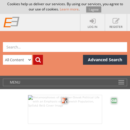
Cookies help us deliver our services. By using our services, you agree to
our use of cookies.
Learn more
.
I agree
LOG IN
REGISTER
Advanced Search
MENU