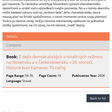
javí navonok. To následne umožňuje historikom vysloviť charakteristiku
spoločnosti a urobiť súd o výsledkoch svojho poznania. No a v tomto okamihu
môže bádateľ odrazu stáť na „tenkom ľade“. Jeho charakteristika, ktorá
naozaj platí na široké spoločenstvo, v istom momente stráca svoju platnosť.
Stráca ju vlastne vtedy, keď ju chceme mechanicky aplikovať na jednotlivé
zložky spoločnosti, na ich vývoj, na ich vlastné „malé“ dejiny.
Details
Contents
Book:
Z dejín demokratických a totalitných režimov
na Slovensku a v Československu v 20. storočí.
Historik Ivan Kamenec 70-ročný
Page Range:
59-76
Page Count:
18
Publication Year:
2008
Language:
Slovak
Back to list