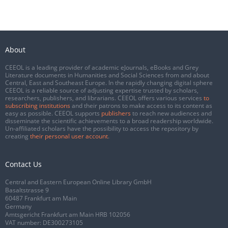
About
CEEOL is a leading provider of academic eJournals, eBooks and Grey
Literature documents in Humanities and Social Sciences from and about
Central, East and Southeast Europe. In the rapidly changing digital sphere
CEEOL is a reliable source of adjusting expertise trusted by scholars,
researchers, publishers, and librarians. CEEOL offers various services
to
subscribing institutions
and their patrons to make access to its content as
easy as possible. CEEOL supports
publishers
to reach new audiences and
disseminate the scientific achievements to a broad readership worldwide.
Un-affiliated scholars have the possibility to access the repository by
creating
their personal user account
.
Contact Us
Central and Eastern European Online Library GmbH
Basaltstrasse 9
60487 Frankfurt am Main
Germany
Amtsgericht Frankfurt am Main HRB 102056
VAT number: DE300273105