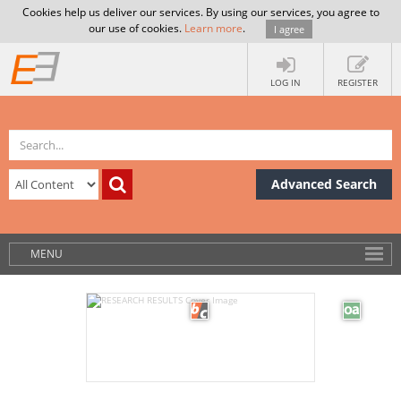
Cookies help us deliver our services. By using our services, you agree to
our use of cookies.
Learn more
.
I agree
LOG IN
REGISTER
Advanced Search
MENU