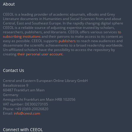
About
CEEOL is a leading provider of academic eJournals, eBooks and Grey
Literature documents in Humanities and Social Sciences from and about
Central, East and Southeast Europe. In the rapidly changing digital sphere
CEEOL is a reliable source of adjusting expertise trusted by scholars,
researchers, publishers, and librarians. CEEOL offers various services
to
subscribing institutions
and their patrons to make access to its content as
easy as possible. CEEOL supports
publishers
to reach new audiences and
disseminate the scientific achievements to a broad readership worldwide.
Un-affiliated scholars have the possibility to access the repository by
creating
their personal user account
.
Contact Us
Central and Eastern European Online Library GmbH
Basaltstrasse 9
60487 Frankfurt am Main
Germany
Amtsgericht Frankfurt am Main HRB 102056
VAT number: DE300273105
Phone:
+49 (0)69-20026820
Email:
info@ceeol.com
Connect with CEEOL