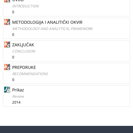
INTRODUCTION
0
METODOLOGIJA I ANALITIČKI OKVIR
METHODOLOGY AND ANALYTICAL FRAMEWORK
0
ZAKLJUČAK
CONCLUSION
0
PREPORUKE
RECOMMENDATIONS
0
Prikaz
Review
2014