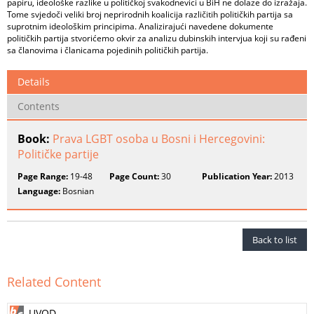
papiru, ideološke razlike u političkoj svakodnevici u BiH ne dolaze do izražaja.
Tome svjedoči veliki broj neprirodnih koalicija različitih političkih partija sa
suprotnim ideološkim principima. Analizirajući navedene dokumente
političkih partija stvorićemo okvir za analizu dubinskih intervjua koji su rađeni
sa članovima i članicama pojedinih političkih partija.
Details
Contents
Book:
Prava LGBT osoba u Bosni i Hercegovini:
Političke partije
Page Range:
19-48
Page Count:
30
Publication Year:
2013
Language:
Bosnian
Back to list
Related Content
UVOD