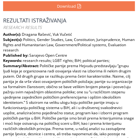
Download
REZULTATI ISTRAŽIVANJA
RESEARCH RESULTS
Author(s):
Dragana Rašević, Vuk Vučetić
Subject(s):
Politics, Gender Studies, Law, Constitution, Jurisprudence, Human
Rights and Humanitarian Law, Government/Political systems, Evaluation
research
Published by:
Sarajevo Open Centre
Keywords:
research results; LGBT rights; BiH; political parties;
Summary/Abstract:
Političke partije prema Hejvudu predstavljaju “grupu
ljudi koja je organizovana radi osvajanja vlasti na izborima ili nekim drugim
putem. Od drugih grupa se razlikuju prema četiri karakteristike. Naime, cilj
partija je da vrše vlast osvajanjem političkih položaja; partije su organizacije
sa formalnim članstvom; obično se bave velikim brojem pitanja i posvećuju
pažnju svim najvažnijim oblastima politike; one su “u različitom stepenu
ujedinjene zajedničkim političkim preferencijama i opštim ideološkim
identitetom.“ S obzirom na veliku ulogu koju političke partije imaju u
funkcionisanju političkog sistema u BiH, ali i u društvenoj svakodnevici
uopšte, analiziraćemo pojedinačno statut, program kao i izborni program
političkih partija u BiH. Političke partije smo birali prema kriterijumima snage
i moći koje ostvaruju na političkoj sceni u BiH, kao i prema kriterijumu
različitih ideoloških principa. Prema tome, u našoj analizi su zastupljene
partije ljevice, desnice i centra, ali treba napomenuti da, iako postoje na