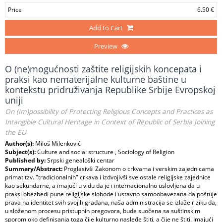
Price
6.50 €
Add to Cart
Preview
O (ne)mogućnosti zaštite religijskih koncepata i
praksi kao nematerijalne kulturne baštine u
kontekstu pridruživanja Republike Srbije Evropskoj
uniji
On (Im)possibility of Protecting Religious Concepts and Practices as
Intangible Cultural Heritage in Context of Republic of Serbia Joining
the EU
Author(s):
Miloš Milenković
Subject(s):
Culture and social structure , Sociology of Religion
Published by:
Srpski genealoški centar
Summary/Abstract:
Proglasivši Zakonom o crkvama i verskim zajednicama
primat tzv. "tradicionalnih" crkava i izdvojivši sve ostale religijske zajednice
kao sekundarne, a imajući u vidu da je i internacionalno uslovljena da u
praksi obezbedi pune religijske slobode i ustavno samoobavezana da poštuje
prava na identitet svih svojih građana, naša administracija se izlaže riziku da,
u složenom procesu pristupnih pregovora, bude suočena sa suštinskim
sporom oko definisanja toga čije kulturno nasleđe štiti, a čije ne štiti. Imajući