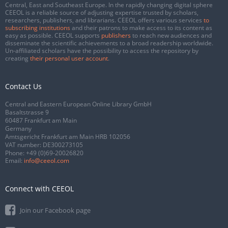
Central, East and Southeast Europe. In the rapidly changing digital sphere
CEEOL is a reliable source of adjusting expertise trusted by scholars,
researchers, publishers, and librarians. CEEOL offers various services
to
subscribing institutions
and their patrons to make access to its content as
easy as possible. CEEOL supports
publishers
to reach new audiences and
disseminate the scientific achievements to a broad readership worldwide.
Un-affiliated scholars have the possibility to access the repository by
creating
their personal user account
.
Contact Us
Central and Eastern European Online Library GmbH
Basaltstrasse 9
60487 Frankfurt am Main
Germany
Amtsgericht Frankfurt am Main HRB 102056
VAT number: DE300273105
Phone:
+49 (0)69-20026820
Email:
info@ceeol.com
Connect with CEEOL
Join our Facebook page