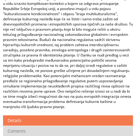
u vidu izrazito komplikovan kontekst u kojem se odigrava pristupanje
Republike Srbije Evropskoj uniji, a posebno imajući u vidu pojavu
"kulturalizovane kondicionalnosti" i objavu "kraja multikulturalizma",
definisanje kulturnog nasleđa koje će se štititi i samo treba zaštiti od
dnevnopolitičkih promena i etnopolitičkih sporova tipičnih za naše društvo. Tu
nije reč isključivo o pravnom pitanju koje bi bilo moguće rešiti u okviru
tekućeg prilagođavanja nacionalnog zakonodavstva globalnim i evropskim
pravnim tekovinama. Budući da nacionalna regulativa sadrži skrivenu
hijerarhiju kulturnih vrednosti, taj problem zahteva interdisciplinarnu
saradnju, posebno pravnika, etnologa-antropologa i drugih zainteresovanih
stručnjaka za pravna ili identitetska pitanja. U članku se nudi predlog u vezi
sa tim kako preduprediti međunarodno potencijalno politički veoma
neprijatnu situaciju i poziva na to da se, pri daljoj izradi regulative o zaštiti
kulturnog nasleđa, ne ponove greške učinjene pri dosadašnjem regulisanju
religijske problematike. Kao potencijalni mehanizam vredan razmatranja
predlaže se regionalno prilagođavanje regulative putem uspostavljanja
simultane implementacije neusklađenih propisa različitog nivoa opštosti na
različitim nivoima javne uprave. Ovo netipično rešenje iznosi se u nadi da bi
se time mogla izbeći mogućnost da nas na putu evropskih integracija ometa
eventualna transformacija problema definisanja kulturne baštine u
manjinsko i/ili ljudsko-pravno pitanje.
Details
Contents