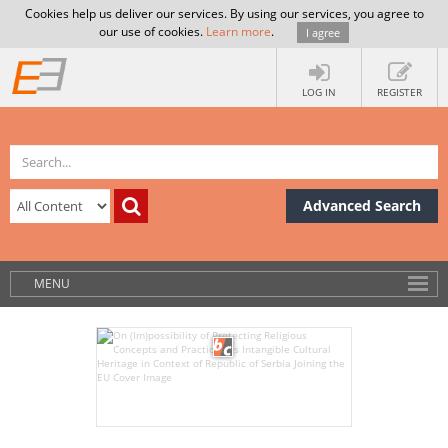
Cookies help us deliver our services. By using our services, you agree to
our use of cookies.
Learn more
.
I agree
LOG IN
REGISTER
Advanced Search
MENU