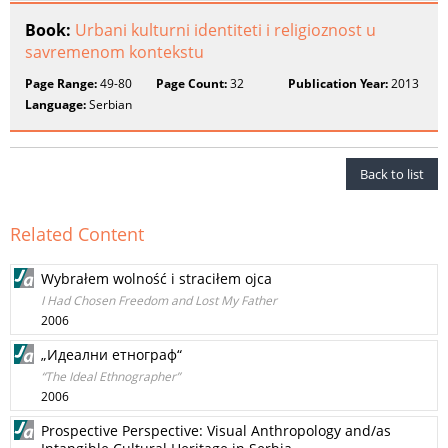
Book:
Urbani kulturni identiteti i religioznost u
savremenom kontekstu
Page Range:
49-80
Page Count:
32
Publication Year:
2013
Language:
Serbian
Back to list
Related Content
Wybrałem wolność i straciłem ojca
I Had Chosen Freedom and Lost My Father
2006
„Идеални етнограф“
“The Ideal Ethnographer”
2006
Prospective Perspective: Visual Anthropology and/as