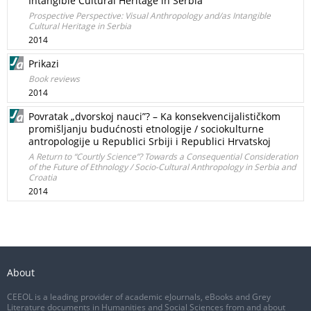
Intangible Cultural Heritage in Serbia
Prospective Perspective: Visual Anthropology and/as Intangible
Cultural Heritage in Serbia
2014
Prikazi
Book reviews
2014
Povratak „dvorskoj nauci”? – Ka konsekvencijalističkom
promišljanju budućnosti etnologije / sociokulturne
antropologije u Republici Srbiji i Republici Hrvatskoj
A Return to “Courtly Science”? Towards a Consequential Consideration
of the Future of Ethnology / Socio-Cultural Anthropology in Serbia and
Croatia
2014
About
CEEOL is a leading provider of academic eJournals, eBooks and Grey
Literature documents in Humanities and Social Sciences from and about