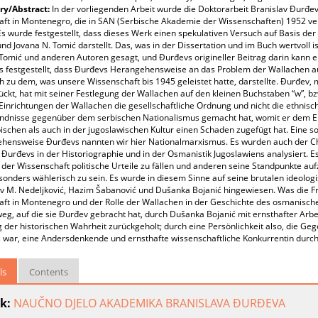
y/Abstract:
In der vorliegenden Arbeit wurde die Doktorarbeit Branislav Đurđ
ft in Montenegro, die in SAN (Serbische Akademie der Wissenschaften) 1952 vert
s wurde festgestellt, dass dieses Werk einen spekulativen Versuch auf Basis der
nd Jovana N. Tomić darstellt. Das, was in der Dissertation und im Buch wertvoll 
Tomić und anderen Autoren gesagt, und Đurđevs origineller Beitrag darin kann er 
ls festgestellt, dass Đurđevs Herangehensweise an das Problem der Wallachen a
h zu dem, was unsere Wissenschaft bis 1945 geleistet hatte, darstellte. Đurđev,
kt, hat mit seiner Festlegung der Wallachen auf den kleinen Buchstaben “w”, bz
Einrichtungen der Wallachen die gesellschaftliche Ordnung und nicht die ethnis
ndnisse gegenüber dem serbischen Nationalismus gemacht hat, womit er dem Erb
ischen als auch in der jugoslawischen Kultur einen Schaden zugefügt hat. Eine so
hensweise Đurđevs nannten wir hier Nationalmarxismus. Es wurden auch der Cha
Đurđevs in der Historiographie und in der Osmanistik Jugoslawiens analysiert. Es
n der Wissenschaft politische Urteile zu fällen und anderen seine Standpunkte au
sonders wählerisch zu sein. Es wurde in diesem Sinne auf seine brutalen ideolo
av M. Nedeljković, Hazim Šabanović und Dušanka Bojanić hingewiesen. Was die 
aft in Montenegro und der Rolle der Wallachen in der Geschichte des osmanisch
eg, auf die sie Đurđev gebracht hat, durch Dušanka Bojanić mit ernsthafter Arbe
der historischen Wahrheit zurückgeholt; durch eine Persönlichkeit also, die Geg
 war, eine Andersdenkende und ernsthafte wissenschaftliche Konkurrentin durch
ls
Contents
k:
NAUČNO DJELO AKADEMIKA BRANISLAVA ĐURĐEVA