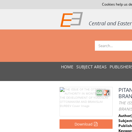
Cookies help us de
HOME
SUBJECT AREAS
PUBLISHER
PITA
BRAN
THE I
BRANI
Author(
Subject
Download
Publish
Keywor