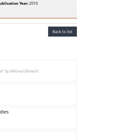
ublication Year:
2010
Back to list
18" by Milorad Ekmečić
udies