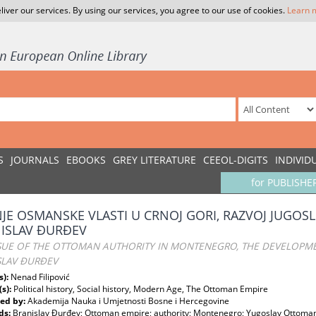
liver our services. By using our services, you agree to our use of cookies.
Learn 
S
JOURNALS
EBOOKS
GREY LITERATURE
CEEOL-DIGITS
INDIVID
for PUBLISHE
NJE OSMANSKE VLASTI U CRNOJ GORI, RAZVOJ JUGOS
ISLAV ĐURĐEV
SSUE OF THE OTTOMAN AUTHORITY IN MONTENEGRO, THE DEVELOP
SLAV ĐURĐEV
s):
Nenad Filipović
(s):
Political history, Social history, Modern Age, The Ottoman Empire
ed by:
Akademija Nauka i Umjetnosti Bosne i Hercegovine
ds:
Branislav Đurđev; Ottoman empire; authority; Montenegro; Yugoslav Ottoma