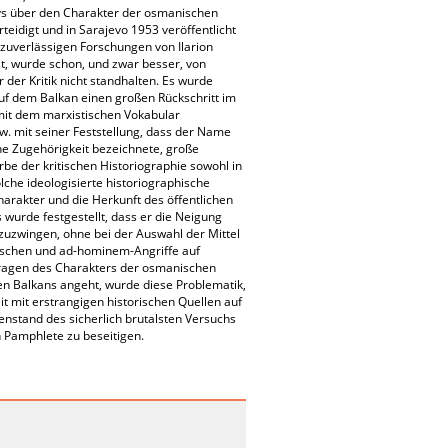
evs über den Charakter der osmanischen
eidigt und in Sarajevo 1953 veröffentlicht
 zuverlässigen Forschungen von Ilarion
ist, wurde schon, und zwar besser, von
der Kritik nicht standhalten. Es wurde
uf dem Balkan einen großen Rückschritt im
 mit dem marxistischen Vokabular
w. mit seiner Feststellung, dass der Name
che Zugehörigkeit bezeichnete, große
e der kritischen Historiographie sowohl in
lche ideologisierte historiographische
rakter und die Herkunft des öffentlichen
 wurde festgestellt, dass er die Neigung
fzuzwingen, ohne bei der Auswahl der Mittel
gischen und ad-hominem-Angriffe auf
Fragen des Charakters der osmanischen
en Balkans angeht, wurde diese Problematik,
it mit erstrangigen historischen Quellen auf
enstand des sicherlich brutalsten Versuchs
 Pamphlete zu beseitigen.