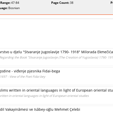
 Range:
47-84
Page Count:
38
P
uage:
Bosnian
tvo u djelu "Stvaranje Jugoslavije 1790- 1918" Milorada Ekmečića
garding the Book "Stvaranje Jugoslavije (The Creation of Yugoslavia) 1790- 19
godine - viđenje pjesnika Fidai-bega
1697 - View of the Poet Fidai-bey
lims written in oriental languages in light of European oriental st
itten in oriental languages in light of European oriental studies
i Âdil Vakayinâmesi ve Isâbey-oğlu Mehmet Çelebi