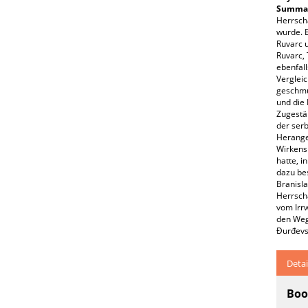
Summar
Herrscha
wurde. E
Ruvarc u
Ruvarc, 
ebenfal
Vergleic
geschmüc
und die 
Zugestä
der serb
Herange
Wirkens 
hatte, i
dazu be
Branisl
Herrsch
vom Irrw
den Weg 
Đurđevs
Detai
Boo