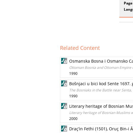
Page
Lang
Related Content
Osmanska Bosna i Osmansko Cars
Ottoman Bosnia and Ottoman Empire Re
1990
Bošnjaci u bici kod Sente 1697. 
The Bosniaks in the Battle near Senta, 
1990
Literary heritage of Bosnian Mus
Literary heritage of Bosnian Muslims wr
2000
Draç’in Fethi (1501), Oruç Bin-