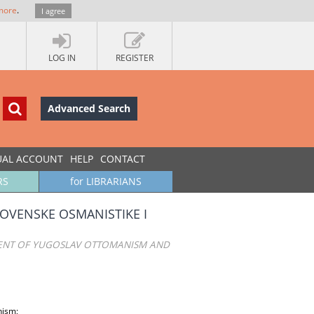
more
.
I agree
LOG IN
REGISTER
Advanced Search
UAL ACCOUNT
HELP
CONTACT
RS
for LIBRARIANS
LOVENSKE OSMANISTIKE I
MENT OF YUGOSLAV OTTOMANISM AND
nism;