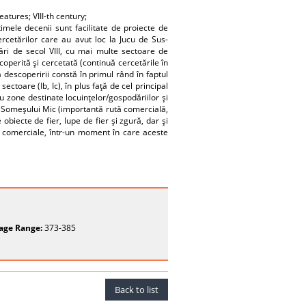
atures; VIII-th century;
mele decenii sunt facilitate de proiecte de
cercetărilor care au avut loc la Jucu de Sus-
zări de secol VIII, cu mai multe sectoare de
coperită şi cercetată (continuă cercetările în
 descoperirii constă în primul rând în faptul
ectoare (Ib, Ic), în plus faţă de cel principal
 zone destinate locuinţelor/gospodăriilor şi
a Someşului Mic (importantă rută comercială,
obiecte de fier, lupe de fier şi zgură, dar şi
i comerciale, într-un moment în care aceste
age Range:
373-385
Back to list