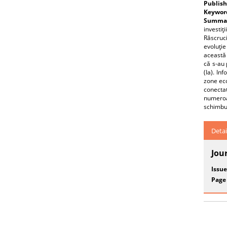
Publish
Keywor
Summar
investiţ
Răscruci
evoluţie
această 
că s-au 
(Ia). In
zone eco
conectat
numeroa
schimbu
Detai
Jou
Issue
Page