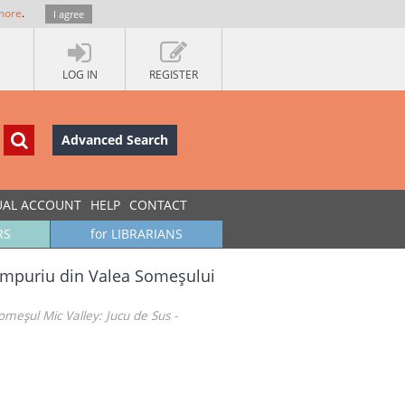
more
.
I agree
LOG IN
REGISTER
Advanced Search
UAL ACCOUNT
HELP
CONTACT
RS
for LIBRARIANS
 timpuriu din Valea Someşului
eşul Mic Valley: Jucu de Sus -