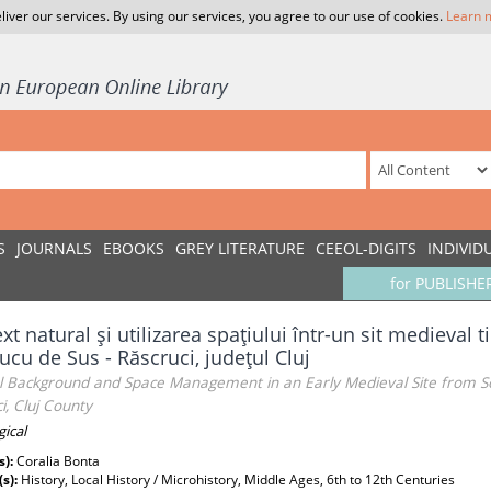
liver our services. By using our services, you agree to our use of cookies.
Learn 
S
JOURNALS
EBOOKS
GREY LITERATURE
CEEOL-DIGITS
INDIVID
for PUBLISHE
xt natural şi utilizarea spaţiului într-un sit medieval
Jucu de Sus - Răscruci, judeţul Cluj
l Background and Space Management in an Early Medieval Site from Som
i, Cluj County
gical
s):
Coralia Bonta
(s):
History, Local History / Microhistory, Middle Ages, 6th to 12th Centuries