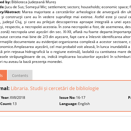
ed by:
Biblioteca Județeană Mureș
ds:
Jucu de Sus; Someşul Mic; settlement; sectors; households; economic space; fe
y/Abstract:
Marea majoritate a cercetărilor arheologice de anvergură din ulti
ii şi construcţii care au în vedere suprafeţe mai extinse. Astfel este şi cazul 
, judeţul Cluj, şi care au prilejuit descoperirea aproape integrală a unei aşe
 şi, respectiv, a necropolei acesteia. În zona necropolei a fost, de asemenea, des
zonă) necropola unei aşezări din sec. XI-XII, aflată nu foarte departe.Importanţa
putut cerceta mai bine de 2/3 din aşezare, fapt care a înlesnit identificarea altor s
formaţiile documentate au evidenţiat organizarea complexă a acestor sectoare, cu
nomice.Amplasarea aşezării, cel mai probabil voit aleasă, în lunca inundabilă 
ă prin reţeaua hidrografică la o regiune extinsă), laolaltă cu cantitatea mare de 
sele străpungătoare de os, indică implicarea locuitorilor aşezării în schimbur
ri nu aveau la bază prezenţa monedei.
ls
Contents
rnal:
Libraria. Studii și cercetări de bibliologie
 Year:
XVII/2018
Issue No:
16-17
P
 Count:
13
Language:
English