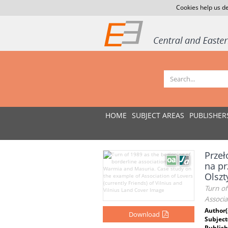
Cookies help us de
HOME
SUBJECT AREAS
PUBLISHER
Przeł
na pr
Olszt
Turn of
Associa
Author(
Download
Subject
Publish