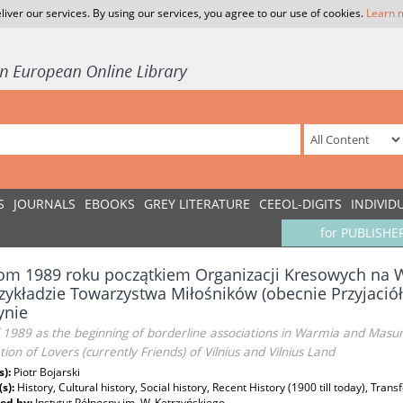
liver our services. By using our services, you agree to our use of cookies.
Learn 
S
JOURNALS
EBOOKS
GREY LITERATURE
CEEOL-DIGITS
INDIVID
for PUBLISHE
om 1989 roku początkiem Organizacji Kresowych na 
zykładzie Towarzystwa Miłośników (obecnie Przyjaciół
ynie
 1989 as the beginning of borderline associations in Warmia and Masu
tion of Lovers (currently Friends) of Vilnius and Vilnius Land
s):
Piotr Bojarski
(s):
History, Cultural history, Social history, Recent History (1900 till today), Tra
ed by:
Instytut Północny im. W. Kętrzyńskiego