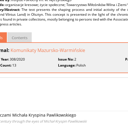
ds:
organizacje kresowe; życie społeczne; Towarzystwo Miłośników Wilna i Ziemi 
y/Abstract:
The text presents the shaping process and initial activity of the 
and Vilnius Land) in Olsztyn. This concept is presented in the light of the chro
s found in private collections, mostly belonging to persons tied with the Associatio
 press articles.
ls
Contents
rnal:
Komunikaty Mazursko-Warmińskie
 Year:
308/2020
Issue No:
2
P
 Count:
13
Language:
Polish
oczami Michała Kryspina Pawlikowskiego
 century through the eyes of Michał Kryspin Pawlikowski