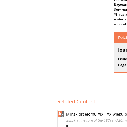
Keywor
Summar
Vilnius 
material
as local
Detai
Jou
Issue
Page
Related Content
Mińsk przełomu XIX i XX wieku 
Minsk at the turn of the 19th and 20th
0