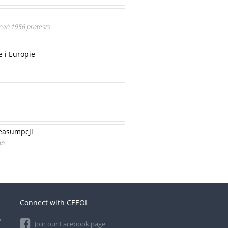
znań 1956 protests
 i Europie
reasumpcji
on
Connect with CEEOL
e
Join our Facebook page