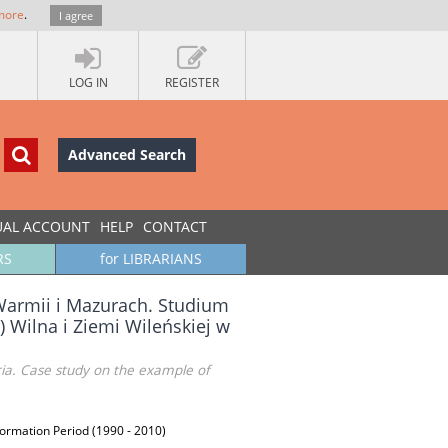
more
.
I agree
LOG IN
REGISTER
Advanced Search
UAL ACCOUNT
HELP
CONTACT
RS
for LIBRARIANS
Warmii i Mazurach. Studium
) Wilna i Ziemi Wileńskiej w
ria. Case study on the example of
nsformation Period (1990 - 2010)