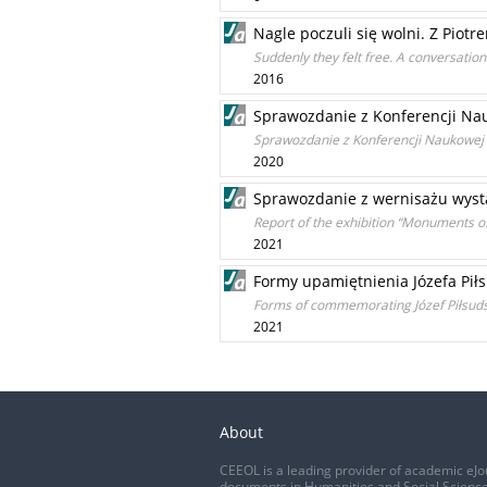
Nagle poczuli się wolni. Z Piot
Suddenly they felt free. A conversatio
2016
Sprawozdanie z Konferencji Nauk
Sprawozdanie z Konferencji Naukowej "
2020
Sprawozdanie z wernisażu wysta
Report of the exhibition “Monuments o
2021
Formy upamiętnienia Józefa Piłs
Forms of commemorating Józef Piłsudski
2021
About
CEEOL is a leading provider of academic eJo
documents in Humanities and Social Science