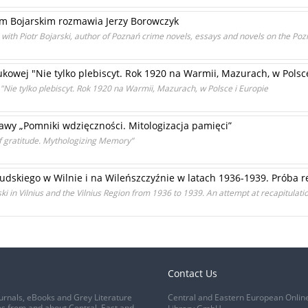
rem Bojarskim rozmawia Jerzy Borowczyk
n with Piotr Bojarski, author of Poznań crime novels, essays and novels on the Po
owej "Nie tylko plebiscyt. Rok 1920 na Warmii, Mazurach, w Polsce
Nie tylko plebiscyt. Rok 1920 na Warmii, Mazurach, w Polsce i Europie
wy „Pomniki wdzięczności. Mitologizacja pamięci”
f gratitude. Mythologizing Memory”
udskiego w Wilnie i na Wileńszczyźnie w latach 1936-1939. Próba 
 in Vilnius and the Vilnius Region from 1936 to 1939. An attempt at recapitulati
Contact Us
urnals, eBooks and Grey Literature
Central and Eastern European Onlin
s from and about Central, East and