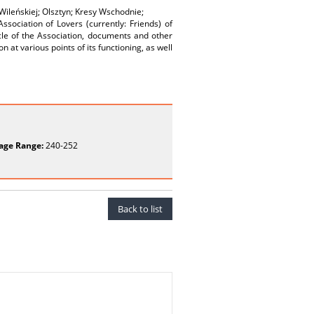
Wileńskiej; Olsztyn; Kresy Wschodnie;
Association of Lovers (currently: Friends) of
nicle of the Association, documents and other
n at various points of its functioning, as well
age Range:
240-252
Back to list