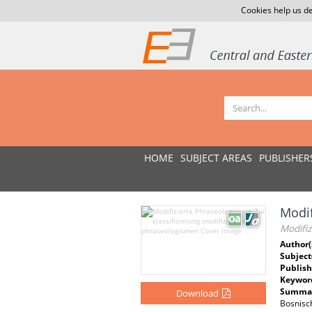
Cookies help us de
HOME
SUBJECT AREAS
PUBLISHER
Modif
Modifiz
Author(
Subject
Publish
Keywor
Summar
Download
Bosnisc