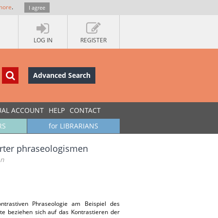
more
.
I agree
LOG IN
REGISTER
Advanced Search
UAL ACCOUNT
HELP
CONTACT
RS
for LIBRARIANS
erter phraseologismen
en
ntrastiven Phraseologie am Beispiel des
e beziehen sich auf das Kontrastieren der