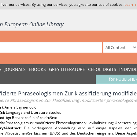
liver our services. By using our services, you agree to our use of cookies.
Learn 
S
JOURNALS
EBOOKS
GREY LITERATURE
CEEOL-DIGITS
INDIVID
for PUBLISHE
izierte Phraseologismen Zur klassifizierung modifizi
ierte Phraseologismen Zur klassifizierung modifizierter phraseologism
s):
Amela Sejmenović
(s):
Language and Literature Studies
ed by:
Bosansko filološko društvo
ds:
Phraseolgismus; modifizierte Phraseologismen; Lexikalisierung; Übersetzung
y/Abstract:
Die vorliegende Abhandlung wird auf einige Aspekte der ko
hen/Kroatischen/Serbischen (B/K/S) und des Deutschen eingehen. Diese Aspekt