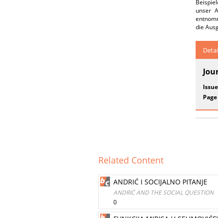
Beispie
unser A
entnomm
die Aus
Detai
Jou
Issue
Page
Related Content
ANDRIĆ I SOCIJALNO PITANJE
ANDRIĆ AND THE SOCIAL QUESTION
0