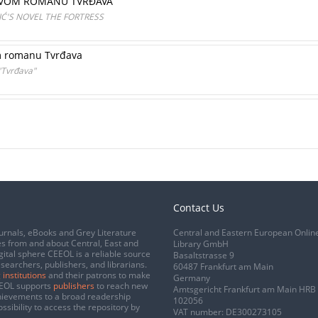
ĆEVOM ROMANU TVRĐAVA
IĆ'S NOVEL THE FORTRESS
om romanu Tvrđava
 "Tvrđava"
Contact Us
urnals, eBooks and Grey Literature
Central and Eastern European Onlin
s from and about Central, East and
Library GmbH
gital sphere CEEOL is a reliable source
Basaltstrasse 9
esearchers, publishers, and librarians.
60487 Frankfurt am Main
 institutions
and their patrons to make
Germany
CEEOL supports
publishers
to reach new
Amtsgericht Frankfurt am Main HRB
chievements to a broad readership
102056
ssibility to access the repository by
VAT number: DE300273105