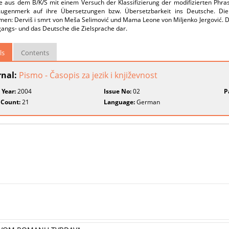
le aus dem B/K/S mit einem Versuch der Klassifizierung der modifizierten Phras
ugenmerk auf ihre Übersetzungen bzw. Übersetzbarkeit ins Deutsche. Die 
en: Derviš i smrt von Meša Selimović und Mama Leone von Miljenko Jergović. Da
gangs- und das Deutsche die Zielsprache dar.
ls
Contents
rnal:
Pismo - Časopis za jezik i književnost
 Year:
2004
Issue No:
02
P
 Count:
21
Language:
German