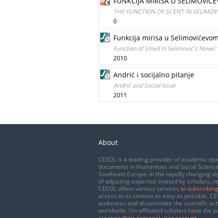
FUNKCIJA MIRISA U SELIMOVI
THE FUNCTION OF SCENT IN SELIMOV
0
Funkcija mirisa u Selimovićev
Function of Smell in Selimović's Novel
2010
Andrić i socijalno pitanje
Andrić and Social Issue
2011
About
CEEOL is a leading provider of academic eJo
documents in Humanities and Social Science
Southeast Europe. In the rapidly changing di
of adjusting expertise trusted by scholars, r
CEEOL offers various services
to subscribing
access to its content as easy as possible. 
audiences and disseminate the scientific a
worldwide. Un-affiliated scholars have the po
creating
their personal user account
.