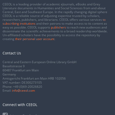
CEEOL is a leading provider of academic eJournals, eBooks and Grey
Literature documents in Humanities and Social Sciences from and about
Central, East and Southeast Europe. In the rapidly changing digital sphere
CEEOL is a reliable source of adjusting expertise trusted by scholars,
researchers, publishers, and librarians. CEEOL offers various services
to
subscribing institutions
and their patrons to make access to its content as
easy as possible. CEEOL supports
publishers
to reach new audiences and
disseminate the scientific achievements to a broad readership worldwide.
Un-affiliated scholars have the possibility to access the repository by
creating
their personal user account
.
Contact Us
Central and Eastern European Online Library GmbH
Basaltstrasse 9
60487 Frankfurt am Main
Germany
Amtsgericht Frankfurt am Main HRB 102056
VAT number: DE300273105
Phone:
+49 (0)69-20026820
Email:
info@ceeol.com
Connect with CEEOL