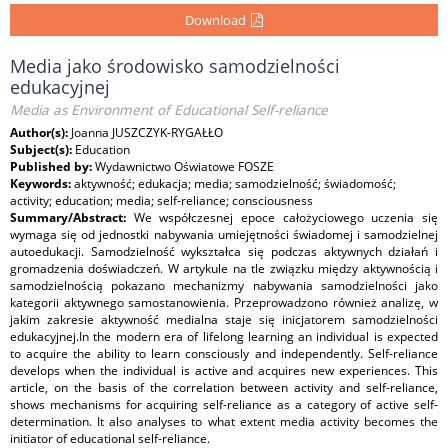
Download
Media jako środowisko samodzielności
edukacyjnej
Media as Environment of Educational Self-reliance
Author(s):
Joanna JUSZCZYK-RYGAŁŁO
Subject(s):
Education
Published by:
Wydawnictwo Oświatowe FOSZE
Keywords:
aktywność; edukacja; media; samodzielność; świadomość;
activity; education; media; self-reliance; consciousness
Summary/Abstract:
We współczesnej epoce całożyciowego uczenia się
wymaga się od jednostki nabywania umiejętności świadomej i samodzielnej
autoedukacji. Samodzielność wykształca się podczas aktywnych działań i
gromadzenia doświadczeń. W artykule na tle związku między aktywnością i
samodzielnością pokazano mechanizmy nabywania samodzielności jako
kategorii aktywnego samostanowienia. Przeprowadzono również analizę, w
jakim zakresie aktywność medialna staje się inicjatorem samodzielności
edukacyjnej.In the modern era of lifelong learning an individual is expected
to acquire the ability to learn consciously and independently. Self-reliance
develops when the individual is active and acquires new experiences. This
article, on the basis of the correlation between activity and self-reliance,
shows mechanisms for acquiring self-reliance as a category of active self-
determination. It also analyses to what extent media activity becomes the
initiator of educational self-reliance.