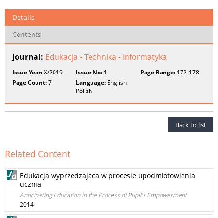
Details
Contents
Journal:
Edukacja - Technika - Informatyka
Issue Year:
X/2019
Issue No:
1
Page Range:
172-178
Page Count:
7
Language:
English,
Polish
Back to list
Related Content
Edukacja wyprzedzająca w procesie upodmiotowienia
ucznia
Anticipating Education in the Process of Pupil's Empowerment
2014