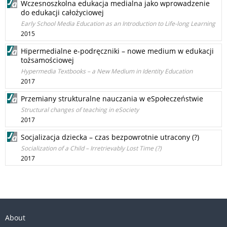
Wczesnoszkolna edukacja medialna jako wprowadzenie
do edukacji całożyciowej
Early School Media Education as an Introduction to Life-long Learning
2015
Hipermedialne e-podręczniki – nowe medium w edukacji
tożsamościowej
Hypermedia Textbooks – a New Medium in Identity Education
2017
Przemiany strukturalne nauczania w eSpołeczeństwie
Structural changes of teaching in eSociety
2017
Socjalizacja dziecka – czas bezpowrotnie utracony (?)
Socialization of a Child – Irretrievably Lost Time (?)
2017
About