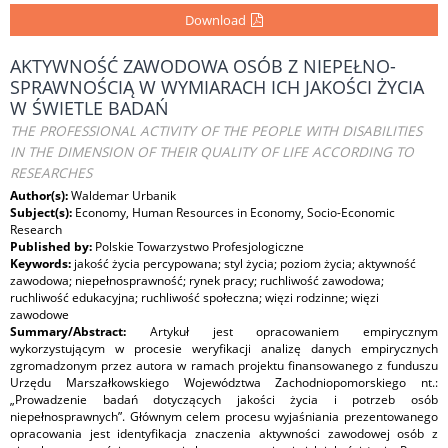
Download
AKTYWNOŚĆ ZAWODOWA OSÓB Z NIEPEŁNO-
SPRAWNOŚCIĄ W WYMIARACH ICH JAKOŚCI ŻYCIA
W ŚWIETLE BADAŃ
THE PROFESSIONAL ACTIVITY OF THE PEOPLE WITH DISABILITIES
IN THE DIMENSION OF THEIR QUALITY OF LIFE ACCORDING TO
RESEARCHES
Author(s):
Waldemar Urbanik
Subject(s):
Economy, Human Resources in Economy, Socio-Economic
Research
Published by:
Polskie Towarzystwo Profesjologiczne
Keywords:
jakość życia percypowana; styl życia; poziom życia; aktywność
zawodowa; niepełnosprawność; rynek pracy; ruchliwość zawodowa;
ruchliwość edukacyjna; ruchliwość społeczna; więzi rodzinne; więzi
zawodowe
Summary/Abstract:
Artykuł jest opracowaniem empirycznym
wykorzystującym w procesie weryfikacji analizę danych empirycznych
zgromadzonym przez autora w ramach projektu finansowanego z funduszu
Urzędu Marszałkowskiego Województwa Zachodniopomorskiego nt.:
„Prowadzenie badań dotyczących jakości życia i potrzeb osób
niepełnosprawnych”. Głównym celem procesu wyjaśniania prezentowanego
opracowania jest identyfikacja znaczenia aktywności zawodowej osób z