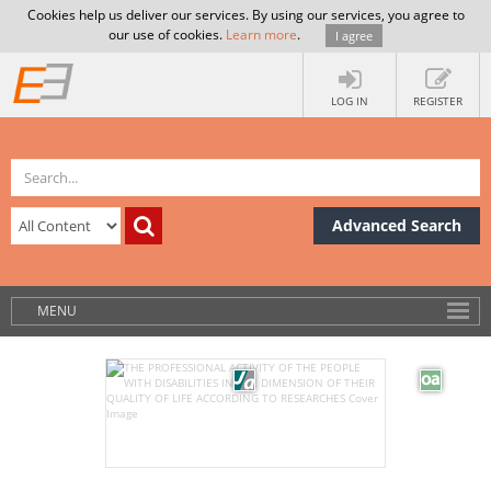
Cookies help us deliver our services. By using our services, you agree to
our use of cookies.
Learn more
.
I agree
LOG IN
REGISTER
Advanced Search
MENU