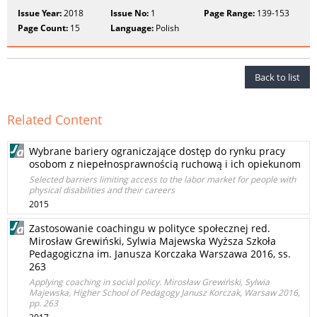
Issue Year:
2018
Issue No:
1
Page Range:
139-153
Page Count:
15
Language:
Polish
Back to list
Related Content
Wybrane bariery ograniczające dostęp do rynku pracy
osobom z niepełnosprawnością ruchową i ich opiekunom
Selected barriers limiting access to the labor market for people with
physical disabilities and their careers
2015
Zastosowanie coachingu w polityce społecznej red.
Mirosław Grewiński, Sylwia Majewska Wyższa Szkoła
Pedagogiczna im. Janusza Korczaka Warszawa 2016, ss.
263
Applying coaching in social policy. Mirosław Grewiński, Sylwia
Majewska, Higher School of Pedagogy Janusz Korczak, Warsaw 2016,
pp. 263