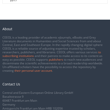
2017
About
CEEOL is a leading provider of academic eJournals, eBooks and Grey
Literature documents in Humanities and Social Sciences from and about
Central, East and Southeast Europe. In the rapidly changing digital sphere
CEEOL is a reliable source of adjusting expertise trusted by scholars,
researchers, publishers, and librarians. CEEOL offers various services
to
subscribing institutions
and their patrons to make access to its content as
easy as possible. CEEOL supports
publishers
to reach new audiences and
disseminate the scientific achievements to a broad readership worldwide.
Un-affiliated scholars have the possibility to access the repository by
creating
their personal user account
.
Contact Us
Central and Eastern European Online Library GmbH
Basaltstrasse 9
60487 Frankfurt am Main
Germany
Amtsgericht Frankfurt am Main HRB 102056