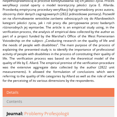
niepełnosprawnością w procesie konstytuowania się ich jakości życia. Proces
weryfikacji został oparty o model teoretyczny jakości życia E. Allarda.
Przesłanką empiryczną procedury weryfikacji był zgromadzony przez autora,
obszerny zbiór danych zagregowanych (2822 jednostkowe pomiary). Pozwolił
on na sformułowanie wniosków zarówno odnoszących się do Allardowskich
kategorii jakości życia, jak i roli pracy dla percypowania przez badanych
różnorodnych jej wymiarów. The article is an empirical study using, in the
verification process, the analysis of empirical data collected by the author as
part of a project funded by the Marshal's Office of the West Pomeranian
Voivodeship on the subject: „Conducting research on the quality of life and
the needs of people with disabilities”. The main purpose of the process of
explaining the presented study is to identify the importance of professional
activity of people with disabilities in the process of constituting their quality of
life. The verification process was based on the theoretical model of the
quality of life by E. Allard. The empirical premise of the verification procedure
was the extensive aggregate data collected by the author (2822 unit
measurements). It allowed the formulation of conclusions which were
referring to the quality of life categories by Allard as well as the role of work
for the perceiving of its various dimensions by the respondents.
Details
Contents
Journal:
Problemy Profesjologii