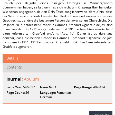
Brauch der Beigabe eines einzigen Ohrrings in Männergräbern
übernommen haben, selbst wenn es sich nicht um Kriegergräber handelte.
Wie schon angegeben, deuten DNA-Teste möglicherweise darauf hin, dass
der Verstorbene aus Grab 1 asiatischer Herkunft war und, unbeachtet seines
Geschlechts, gehörte die bestattete Person der awarischen Oberschicht. Die
im Jahre 2015 entdeckten Gräber in Gâmbaș, Standort Ogoarele de jos, sind
3 km von dem in 1911 vorgefundenen und 1913 erforschten awarischen/
alten reformierten Grabfeld entfernt (Abb. 1a). Daher ist es durchaus
denkbar, dass die beiden Gräber in Gâmbaș - Standort ”Ogoarele de jos”
nicht dem in 1911, 1913 erforschten Grabfeld in Gâmbaș/dem reformierten
Grabfeld zugehören.
Details
Contents
Journal:
Apulum
Issue Year:
54/2017
Issue No:
1
Page Range:
409-434
Page Count:
26
Language:
Romanian,
German
Back to list