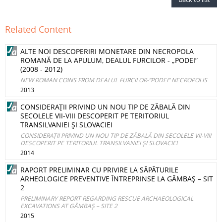
Related Content
ALTE NOI DESCOPERIRI MONETARE DIN NECROPOLA
ROMANĂ DE LA APULUM, DEALUL FURCILOR - „PODEI”
(2008 - 2012)
NEW ROMAN COINS FROM DEALUL FURCILOR-”PODEI” NECROPOLIS
2013
CONSIDERAŢII PRIVIND UN NOU TIP DE ZĂBALĂ DIN
SECOLELE VII-VIII DESCOPERIT PE TERITORIUL
TRANSILVANIEI ŞI SLOVACIEI
CONSIDERAŢII PRIVIND UN NOU TIP DE ZĂBALĂ DIN SECOLELE VII-VIII
DESCOPERIT PE TERITORIUL TRANSILVANIEI ŞI SLOVACIEI
2014
RAPORT PRELIMINAR CU PRIVIRE LA SĂPĂTURILE
ARHEOLOGICE PREVENTIVE ÎNTREPRINSE LA GÂMBAŞ – SIT
2
PRELIMINARY REPORT REGARDING RESCUE ARCHAEOLOGICAL
EXCAVATIONS AT GÂMBAŞ – SITE 2
2015