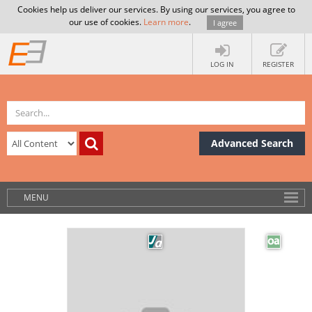
Cookies help us deliver our services. By using our services, you agree to
our use of cookies.
Learn more
.
I agree
LOG IN
REGISTER
Advanced Search
MENU