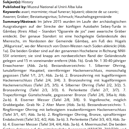
Subject(s):
History
Published by:
Muzeul National al Unirii Alba Iulia
Keywords:
avari; morminte; ritual funerar; bijuterii; obiecte de uz casnic;
Awaren; Gräber; Bestattungsritus; Schmuck; Haushaltsgegenstände
Summary/Abstract:
Im Jahre 2015 wurden im Laufe der archäologischen
Ausgrabungen auf der Strecke der künftigen Autobahn Sebeș-Turda in
Gâmbaș (Kreis Alba) – Standort ”Ogoarele de jos” zwei awarische Gräber
entdeckt. Der genaue Standort ist eine hochgelegte Geländestufe des
Miereschs, im Nordosten der Gemeinde Gâmbaș, am Fuß des Hügels
„Măguricea”, wo der Mieresch von Osten-Westen nach Süden abknickt (Abb.
1a). Die beiden Gräber sind auf der genannten Hochebene in Richtung NNV-
SSV orientiert; sie sind knapp am nordwestlichen Rand der Geländestufe
gelegen und 15 m voneinander entfernt (Abb. 1b). Grab Nr. 1 30-40-jähriger
Erwachsener (Abb. 2a-b). Bestandsverzeichnis: 1. Silberner Ohrring,
lunulaförmiger Hauptteil, sternförmiger Hackenverschluss, monoschalig
gegossen (Tafel 1/1, 2/1; Abb. 2a-b). 2. Bronzeohrring mit kugelförmigem
Hackenverschluss (Tafel 2/4, 3/4). 3. Bronzeohrring mit kugelförmigem
Hackenverschluss (Tafel 2/5, 3/5). 4. Silberner Ohrring (Tafel 2/2, 3/2). 5.
Bronzeohrring (Tafel 2/3, 3/3). 6. Perlenkette (Tafel 2/7, 3/7). 7.
Trapezförmige Gürtelschnalle, gegossener Bronze (Tafel 2/6, 3/6a-b; Abb.
2a-b). 8. Eiserner Messer (Tafel 2/8, 3/8). 9. Vogelknoche, möglich
Grabbeigabe. Grab Nr. 2 Alter Mann (Abb. 3a-b). Bestandsverzeichnis: 1.
Ringförmiger Ohrring mit befestigtem traubenförmigem Hackenverschluss
(Tafel 3/1, 4/1; Abb. 3a-b). 2. Ringförmiger Ohrring, Bronze, spiralförmiger
Endabschnitt (Tafel 3/2, 4/2; Abb. 3a-b). 3. Perlenkette (Tafel 3/3, 4/3; Abb. 3a-
b). 4. Eiserner Messer (Tafel 3/4, 4/4; Abb. 3a-b). 4. Meermuschel. Die beiden