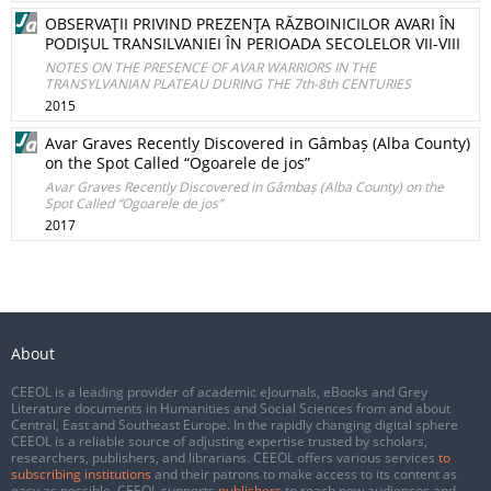
OBSERVAŢII PRIVIND PREZENŢA RĂZBOINICILOR AVARI ÎN
PODIŞUL TRANSILVANIEI ÎN PERIOADA SECOLELOR VII-VIII
NOTES ON THE PRESENCE OF AVAR WARRIORS IN THE
TRANSYLVANIAN PLATEAU DURING THE 7th-8th CENTURIES
2015
Avar Graves Recently Discovered in Gâmbaș (Alba County)
on the Spot Called “Ogoarele de jos”
Avar Graves Recently Discovered in Gâmbaș (Alba County) on the
Spot Called “Ogoarele de jos”
2017
About
CEEOL is a leading provider of academic eJournals, eBooks and Grey
Literature documents in Humanities and Social Sciences from and about
Central, East and Southeast Europe. In the rapidly changing digital sphere
CEEOL is a reliable source of adjusting expertise trusted by scholars,
researchers, publishers, and librarians. CEEOL offers various services
to
subscribing institutions
and their patrons to make access to its content as
easy as possible. CEEOL supports
publishers
to reach new audiences and