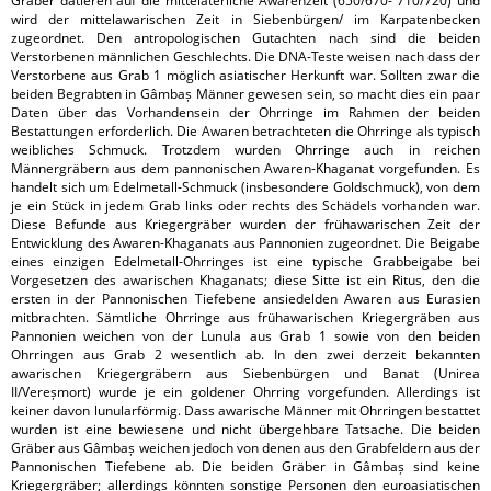
Gräber datieren auf die mittelaterliche Awarenzeit (650/670- 710/720) und
wird der mittelawarischen Zeit in Siebenbürgen/ im Karpatenbecken
zugeordnet. Den antropologischen Gutachten nach sind die beiden
Verstorbenen männlichen Geschlechts. Die DNA-Teste weisen nach dass der
Verstorbene aus Grab 1 möglich asiatischer Herkunft war. Sollten zwar die
beiden Begrabten in Gâmbaș Männer gewesen sein, so macht dies ein paar
Daten über das Vorhandensein der Ohrringe im Rahmen der beiden
Bestattungen erforderlich. Die Awaren betrachteten die Ohrringe als typisch
weibliches Schmuck. Trotzdem wurden Ohrringe auch in reichen
Männergräbern aus dem pannonischen Awaren-Khaganat vorgefunden. Es
handelt sich um Edelmetall-Schmuck (insbesondere Goldschmuck), von dem
je ein Stück in jedem Grab links oder rechts des Schädels vorhanden war.
Diese Befunde aus Kriegergräber wurden der frühawarischen Zeit der
Entwicklung des Awaren-Khaganats aus Pannonien zugeordnet. Die Beigabe
eines einzigen Edelmetall-Ohrringes ist eine typische Grabbeigabe bei
Vorgesetzen des awarischen Khaganats; diese Sitte ist ein Ritus, den die
ersten in der Pannonischen Tiefebene ansiedelden Awaren aus Eurasien
mitbrachten. Sämtliche Ohrringe aus frühawarischen Kriegergräben aus
Pannonien weichen von der Lunula aus Grab 1 sowie von den beiden
Ohrringen aus Grab 2 wesentlich ab. In den zwei derzeit bekannten
awarischen Kriegergräbern aus Siebenbürgen und Banat (Unirea
II/Vereșmort) wurde je ein goldener Ohrring vorgefunden. Allerdings ist
keiner davon lunularförmig. Dass awarische Männer mit Ohrringen bestattet
wurden ist eine bewiesene und nicht übergehbare Tatsache. Die beiden
Gräber aus Gâmbaș weichen jedoch von denen aus den Grabfeldern aus der
Pannonischen Tiefebene ab. Die beiden Gräber in Gâmbaș sind keine
Kriegergräber; allerdings könnten sonstige Personen den euroasiatischen