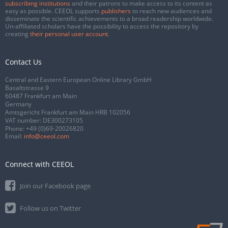
subscribing institutions
and their patrons to make access to its content as
easy as possible. CEEOL supports
publishers
to reach new audiences and
disseminate the scientific achievements to a broad readership worldwide.
Un-affiliated scholars have the possibility to access the repository by
creating
their personal user account
.
Contact Us
Central and Eastern European Online Library GmbH
Basaltstrasse 9
60487 Frankfurt am Main
Germany
Amtsgericht Frankfurt am Main HRB 102056
VAT number: DE300273105
Phone:
+49 (0)69-20026820
Email:
info@ceeol.com
Connect with CEEOL
Join our Facebook page
Follow us on Twitter