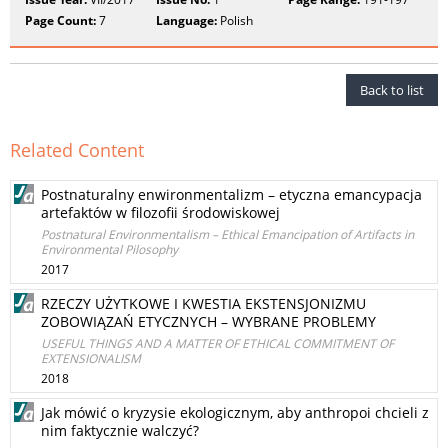
Page Count:
7
Language:
Polish
Back to list
Related Content
Postnaturalny enwironmentalizm – etyczna emancypacja
artefaktów w filozofii środowiskowej
Postnatural Environmentalism – Ethical Emancipation of Artifacts in
Environmental Pilosophy
2017
RZECZY UŻYTKOWE I KWESTIA EKSTENSJONIZMU
ZOBOWIĄZAŃ ETYCZNYCH – WYBRANE PROBLEMY
USEFUL THINGS AND A MATTER OF ETHICAL COMMITMENT OF
EXTENSIONALISM
2018
Jak mówić o kryzysie ekologicznym, aby anthropoi chcieli z
nim faktycznie walczyć?