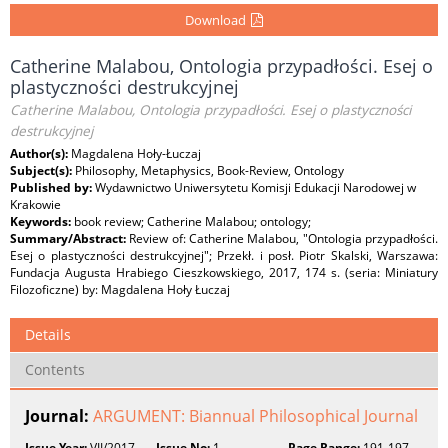
Download
Catherine Malabou, Ontologia przypadłości. Esej o
plastyczności destrukcyjnej
Catherine Malabou, Ontologia przypadłości. Esej o plastyczności
destrukcyjnej
Author(s):
Magdalena Hoły-Łuczaj
Subject(s):
Philosophy, Metaphysics, Book-Review, Ontology
Published by:
Wydawnictwo Uniwersytetu Komisji Edukacji Narodowej w
Krakowie
Keywords:
book review; Catherine Malabou; ontology;
Summary/Abstract:
Review of: Catherine Malabou, "Ontologia przypadłości.
Esej o plastyczności destrukcyjnej"; Przekł. i posł. Piotr Skalski, Warszawa:
Fundacja Augusta Hrabiego Cieszkowskiego, 2017, 174 s. (seria: Miniatury
Filozoficzne) by: Magdalena Hoły Łuczaj
Details
Contents
Journal:
ARGUMENT: Biannual Philosophical Journal
Issue Year:
VII/2017
Issue No:
1
Page Range:
191-197