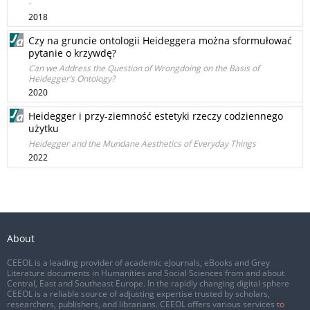
-
2018
Czy na gruncie ontologii Heideggera można sformułować
pytanie o krzywdę?
Can we Address the Question of Wrongdoing on the Basis of
Heidegger’s Ontology?
2020
Heidegger i przy-ziemność estetyki rzeczy codziennego
użytku
Heidegger and the Mundane Aesthetics of Everyday Things
2022
About
CEEOL is a leading provider of academic eJournals, eBooks and Grey
Literature documents in Humanities and Social Sciences from and about
Central, East and Southeast Europe. In the rapidly changing digital sphere
CEEOL is a reliable source of adjusting expertise trusted by scholars,
researchers, publishers, and librarians. CEEOL offers various services
to