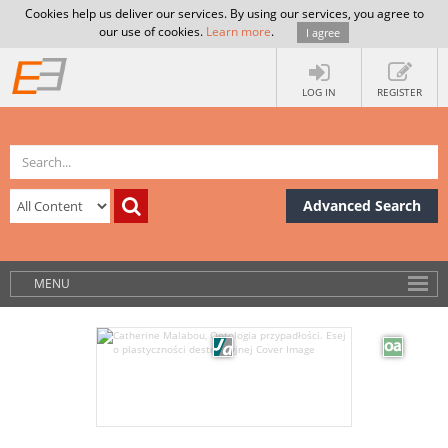
Cookies help us deliver our services. By using our services, you agree to
our use of cookies.
Learn more
.
I agree
LOG IN
REGISTER
Advanced Search
MENU