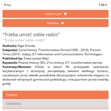
Price
5.88 €
Add to Cart
Preview
"Trzeba umieć sobie radzić"
"Trzeba umieć sobie radzić"
Author(s):
Olga Drenda
Subject(s):
Social history, Transformation Period (1990 - 2010), Present
Times (2010 - today), ICT Information and Communications Technologies
Published by:
Towarzystwo Więź
Keywords:
Poland; history; 90s; 21st century; ICT; transformation period;
Summary/Abstract:
Polska w latach 90. przeżywała uwiedzenie
karykaturalnym z dzisiejszej perspektywy światem wielkiego biznesu,
uosabianym przez okładki poradników dla przyszłych milionerów: eleganci w
doskonale skrojonych garniturach podskakują z entuzjazmem przed siedzibą
giełdy.
Details
Contents