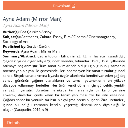
Download
Ayna Adam (Mirror Man)
Ayna Adam (Mirror Man)
Author(s):
Eda Çalışkan Arısoy
Subject(s):
Aesthetics, Cultural Essay, Film / Cinema / Cinematography,
Sociology of Art
Published by:
Serdar Öztürk
Keywords:
Ayna Adam; Mirror Man;
Summary/Abstract:
Çevre toplum bilincinin ağırlığının fazlaca hissedildiği,
“çağdaş” ya da diğer adıyla “güncel” sanatın, tohumları 1960, 1970 yıllarında
atılmaya başlanmıştır. Tüm sanat akımlarında olduğu gibi gününü, zamanını
önemseyen bir yapı ile çevresindekileri önemseyen bir sanat türüdür güncel
sanat. Birçok sanat akımına kıyasla özgür alanlarda kendini var eden çağdaş
sanat, gününün çağının olanaklarını ve temsil yeteneklerini en yüksek
düzeyde kullanmayı hedefler. Her ürün kendi dönemi için günceldir, yenidir
ve çağını yansıtır. Buradan hareketle tam anlamıyla bir kalıp içerisine
sokarak, duvarlar içinde kalan bir tanım yapılması zor bir iştir esasında.
Çağdaş sanat bu yönüyle tarihsiz bir çalışma prensibi içerir. Zira üretimleri,
içinde bulunduğu zamanın kendini yeşerttiği dinamiklerin diyalektiği ile
oluşur (Cauquelin, 2016, s 9)
Details