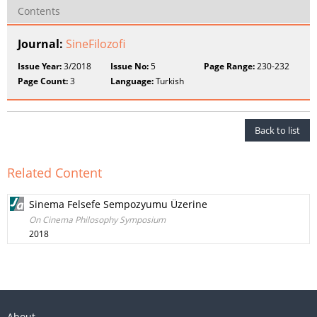
Contents
Journal:
SineFilozofi
Issue Year:
3/2018
Issue No:
5
Page Range:
230-232
Page Count:
3
Language:
Turkish
Back to list
Related Content
Sinema Felsefe Sempozyumu Üzerine
On Cinema Philosophy Symposium
2018
About