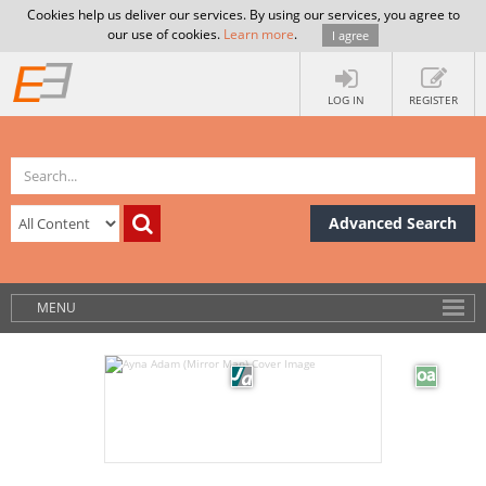
Cookies help us deliver our services. By using our services, you agree to
our use of cookies.
Learn more
.
I agree
LOG IN
REGISTER
Advanced Search
MENU