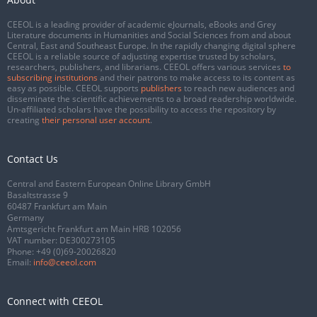
CEEOL is a leading provider of academic eJournals, eBooks and Grey
Literature documents in Humanities and Social Sciences from and about
Central, East and Southeast Europe. In the rapidly changing digital sphere
CEEOL is a reliable source of adjusting expertise trusted by scholars,
researchers, publishers, and librarians. CEEOL offers various services
to
subscribing institutions
and their patrons to make access to its content as
easy as possible. CEEOL supports
publishers
to reach new audiences and
disseminate the scientific achievements to a broad readership worldwide.
Un-affiliated scholars have the possibility to access the repository by
creating
their personal user account
.
Contact Us
Central and Eastern European Online Library GmbH
Basaltstrasse 9
60487 Frankfurt am Main
Germany
Amtsgericht Frankfurt am Main HRB 102056
VAT number: DE300273105
Phone:
+49 (0)69-20026820
Email:
info@ceeol.com
Connect with CEEOL