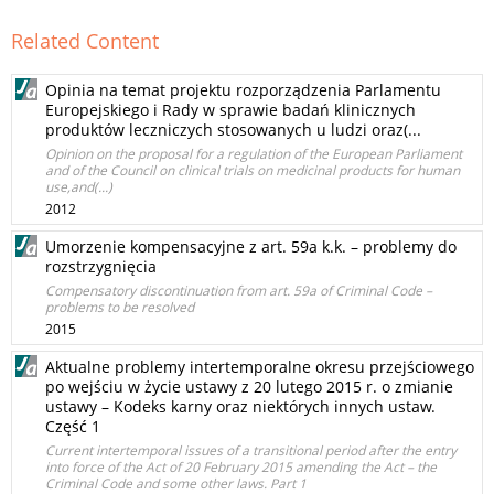
Related Content
Opinia na temat projektu rozporządzenia Parlamentu
Europejskiego i Rady w sprawie badań klinicznych
produktów leczniczych stosowanych u ludzi oraz(...
Opinion on the proposal for a regulation of the European Parliament
and of the Council on clinical trials on medicinal products for human
use,and(...)
2012
Umorzenie kompensacyjne z art. 59a k.k. – problemy do
rozstrzygnięcia
Compensatory discontinuation from art. 59a of Criminal Code –
problems to be resolved
2015
Aktualne problemy intertemporalne okresu przejściowego
po wejściu w życie ustawy z 20 lutego 2015 r. o zmianie
ustawy – Kodeks karny oraz niektórych innych ustaw.
Część 1
Current intertemporal issues of a transitional period after the entry
into force of the Act of 20 February 2015 amending the Act – the
Criminal Code and some other laws. Part 1