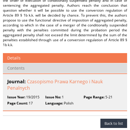
the order of execution of conditionally suspended penalty and in case of
sentencing the aggregated penalty. Authors reach the conclusion that
question whether it will be possible to use the conversion regulation of
Article 89 § 1b k.k. will be decided by chance. To prevent this, the authors
propose to use the functional directive of imposition of aggregated penalty,
according to which in the case of a merger of the conditionally suspended
penalty with the penalties committed during the probation period the
aggregated penalty shall not exceed the limit determined by the sum of the
penalties established through use of a conversion regulation of Article 89 §
1b k.k.
Details
Contents
Journal:
Czasopismo Prawa Karnego i Nauk
Penalnych
Issue Year:
19/2015
Issue No:
1
Page Range:
5-21
Page Count:
17
Language:
Polish
Back to list