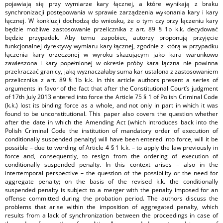
pojawiają się przy wymiarze kary łącznej, a które wynikają z braku
synchronizacji postępowania w sprawie zarządzenia wykonania kary i kary
łącznej. W konkluzji dochodzą do wniosku, że o tym czy przy łączeniu kary
będzie możliwe zastosowanie przelicznika z art. 89 § 1b k.k. decydować
będzie przypadek. Aby temu zapobiec, autorzy proponują przyjęcie
funkcjonalnej dyrektywy wymiaru kary łącznej, zgodnie z którą w przypadku
łączenia kary orzeczonej w wyroku skazującym jako kara warunkowo
zawieszona i kary popełnionej w okresie próby kara łączna nie powinna
przekraczać granicy, jaką wyznaczałaby suma kar ustalona z zastosowaniem
przelicznika z art. 89 § 1b k.k. In this article authors present a series of
arguments in favor of the fact that after the Constitutional Court’s judgment
of 17th July 2013 entered into force the Article 75 § 1 of Polish Criminal Code
(k.k.) lost its binding force as a whole, and not only in part in which it was
found to be unconstitutional. This paper also covers the question whether
after the date in which the Amending Act (which introduces back into the
Polish Criminal Code the institution of mandatory order of execution of
conditionally suspended penalty) will have been entered into force, will it be
possible – due to wording of Article 4 § 1 k.k. – to apply the law previously in
force and, consequently, to resign from the ordering of execution of
conditionally suspended penalty. In this context arises – also in the
intertemporal perspective – the question of the possibility or the need for
aggregate penalty; on the basis of the revised k.k. the conditionally
suspended penalty is subject to a merger with the penalty imposed for an
offense committed during the probation period. The authors discuss the
problems that arise within the imposition of aggregated penalty, which
results from a lack of synchronization between the proceedings in case of