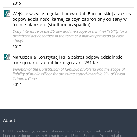
2015
Wejście w życie regulacji prawa Unii Europejskiej a zakres
odpowiedzialności karnej za czyn zabroniony opisany w
formie blankietu (studium przypadku)
Entry into force of the EU law and the scope of criminal liability for a
prohibited act described in the form of a blanket provision (a case
study)
2017
Naruszenia Konstytucji RP a zakres odpowiedzialności
funkcjonariusza publicznego z art. 231 k.k.
Violation of the Constitution of Republic of Poland and the scope of
liability of public officer for the crime stated in Article 231 of Polish
Criminal Code
2017
About
CEEOL is a leading provider of academic eJournals, eBooks and Grey
Literature documents in Humanities and Social Sciences from and about