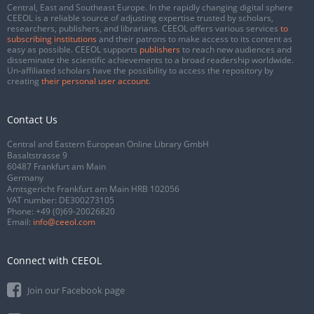
Central, East and Southeast Europe. In the rapidly changing digital sphere
CEEOL is a reliable source of adjusting expertise trusted by scholars,
researchers, publishers, and librarians. CEEOL offers various services
to
subscribing institutions
and their patrons to make access to its content as
easy as possible. CEEOL supports
publishers
to reach new audiences and
disseminate the scientific achievements to a broad readership worldwide.
Un-affiliated scholars have the possibility to access the repository by
creating
their personal user account
.
Contact Us
Central and Eastern European Online Library GmbH
Basaltstrasse 9
60487 Frankfurt am Main
Germany
Amtsgericht Frankfurt am Main HRB 102056
VAT number: DE300273105
Phone:
+49 (0)69-20026820
Email:
info@ceeol.com
Connect with CEEOL
Join our Facebook page