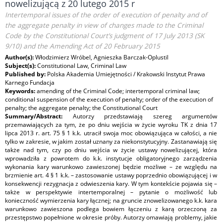
nowelizującą z 20 lutego 2015 r
Intertemporal issues of the order of execution of penalty and of
the aggregate penalty in view of changes made to the Criminal
Code by the Constitutional Court’s judgment of 17 July 2013 (SK
9/10) and the Amending Act of 20 February 2015
Author(s):
Włodzimierz Wróbel, Agnieszka Barczak-Oplustil
Subject(s):
Constitutional Law, Criminal Law
Published by:
Polska Akademia Umiejętności / Krakowski Instytut Prawa
Karnego Fundacja
Keywords:
amending of the Criminal Code; intertemporal criminal law;
conditional suspension of the execution of penalty; order of the execution of
penalty; the aggregate penalty; the Constitutional Court
Summary/Abstract:
Autorzy przedstawiają szereg argumentów
przemawiających za tym, że po dniu wejścia w życie wyroku TK z dnia 17
lipca 2013 r. art. 75 § 1 k.k. utracił swoja moc obowiązująca w całości, a nie
tylko w zakresie, w jakim został uznany za niekonstytucyjny. Zastanawiają się
także nad tym, czy po dniu wejścia w życie ustawy nowelizującej, która
wprowadziła z powrotem do k.k. instytucje obligatoryjnego zarządzenia
wykonania kary warunkowo zawieszonej będzie możliwe – ze względu na
brzmienie art. 4 § 1 k.k. – zastosowanie ustawy poprzednio obowiązującej i w
konsekwencji rezygnacja z odwieszenia kary. W tym kontekście pojawia się –
także w perspektywie intertemporalnej – pytanie o możliwość lub
konieczność wymierzenia kary łącznej; na gruncie znowelizowanego k.k. kara
warunkowo zawieszona podlega bowiem łączeniu z karą orzeczoną za
przestępstwo popełnione w okresie próby. Autorzy omawiają problemy, jakie