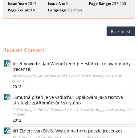
Issue Year:
2017
Issue No:
6
Page Range:
237-250
Page Count:
14
Language:
German
Back to list
Related Content
Josef Vojvodík, Jan Wiendl (edd.): Heslář české avantgardy
(recenze)
Josef Vojvodík, Jan Wiendl (edd.): Heslář české avantgardy (book
review)
2012
„Smutná píseň je ve vzduchu“ Opakování jako textová
strategie zpřítomňování skrytého
‘A Sad Song in the Air’ Repetition as a Textual Strategy for Evincing the
Hidden
2012
Jiří Zizler: Ivan Diviš. Výstup na horu poezie (recenze)
Jiří Zizler: Ivan Diviš. Výstup na horu poezie (book review)