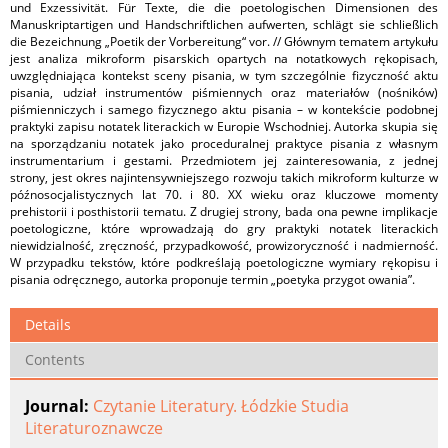
und Exzessivität. Für Texte, die die poetologischen Dimensionen des
Manuskriptartigen und Handschriftlichen aufwerten, schlägt sie schließlich
die Bezeichnung „Poetik der Vorbereitung“ vor. // Głównym tematem artykułu
jest analiza mikroform pisarskich opartych na notatkowych rękopisach,
uwzględniająca kontekst sceny pisania, w tym szczególnie fizyczność aktu
pisania, udział instrumentów piśmiennych oraz materiałów (nośników)
piśmienniczych i samego fizycznego aktu pisania – w kontekście podobnej
praktyki zapisu notatek literackich w Europie Wschodniej. Autorka skupia się
na sporządzaniu notatek jako proceduralnej praktyce pisania z własnym
instrumentarium i gestami. Przedmiotem jej zainteresowania, z jednej
strony, jest okres najintensywniejszego rozwoju takich mikroform kulturze w
późnosocjalistycznych lat 70. i 80. XX wieku oraz kluczowe momenty
prehistorii i posthistorii tematu. Z drugiej strony, bada ona pewne implikacje
poetologiczne, które wprowadzają do gry praktyki notatek literackich
niewidzialność, zręczność, przypadkowość, prowizoryczność i nadmierność.
W przypadku tekstów, które podkreślają poetologiczne wymiary rękopisu i
pisania odręcznego, autorka proponuje termin „poetyka przygot owania”.
Details
Contents
Journal:
Czytanie Literatury. Łódzkie Studia
Literaturoznawcze