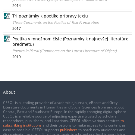
2014
Tri poznámky k poetike prípravy textu
Three Comments on the Poetics of Text Preparation
2017
Poetika v množnom čísle (Poznámky k najnovšej literatúre
predmetu)
Poetics in Plural (Comments on the Latest Literature of Object)
2019
About
CEEOL is a leading provider of academic eJournals, eBooks and Grey
Literature documents in Humanities and Social Sciences from and about
Central, East and Southeast Europe. In the rapidly changing digital sphere
CEEOL is a reliable source of adjusting expertise trusted by scholars,
researchers, publishers, and librarians. CEEOL offers various services
to
subscribing institutions
and their patrons to make access to its content as
easy as possible. CEEOL supports
publishers
to reach new audiences and
disseminate the scientific achievements to a broad readership worldwide.