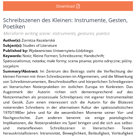
Download
Schreibszenen des Kleinen: Instrumente, Gesten,
Poetiken
Microform writing scene: instruments, gestures, poetics
Author(s):
Zornitza Kazalarská
Subject(s):
Studies of Literature
Published by:
Wydawnictwo Uniwersytetu Łódzkiego
Keywords:
Notiz; Kleine Formen; Schreibszene; Handschrift;
Spätsozialismus; notatka; małe formy; scena pisania; pismo odręczne; późny
socjalizm
Summary/Abstract:
Im Zentrum des Beitrags steht die Verflechtung der
kleinen Formen mit ihren Schreibszenen im Allgemeinen, und die Mitwirkung
von Schreibinstrumenten, Beschreibstoffen und körperlichen Schreibgesten
an literarischen Notierpraktiken im östlichen Europa im Konkreten. Das
Augenmerk der Autorin richtet sich dementsprechend auf das
Notizenmachen als prozessuale Schreibpraxis mit eigener Instrumentalität
und Gestik. Zum einen interessiert sich die Autorin für die Blütezeit
notierenden Schreibens in der alternativen Kultur der spätsozialistischen
1970/1980er Jahre und für die wesentlichen Momente seiner Vor- und
Nachgeschichte. Zum anderen benennt sie einige poetologische
Implikationen, die Notierpraktiken ins Spiel bringen und die sich aus selbst-
und metareflexiven Schreibszenen in literarischen Texten
herauskristallisieren: Intransivität, Beweglichkeit, Beiläufigkeit, Vorläufigkeit