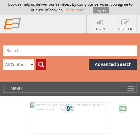
Cookies help us deliver our services. By using our services, you agree to
our use of cookies.
Learn more
.
I agree
LOG IN
REGISTER
Advanced Search
MENU