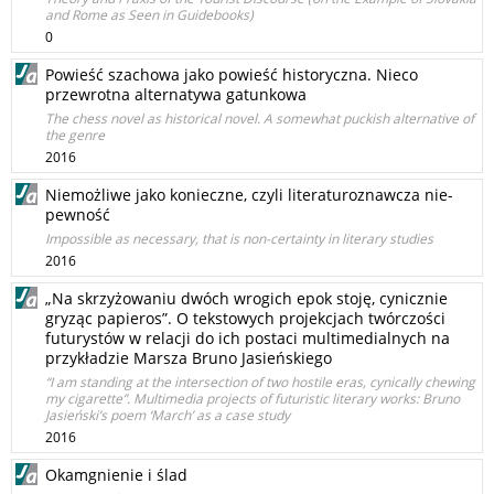
and Rome as Seen in Guidebooks)
0
Powieść szachowa jako powieść historyczna. Nieco
przewrotna alternatywa gatunkowa
The chess novel as historical novel. A somewhat puckish alternative of
the genre
2016
Niemożliwe jako konieczne, czyli literaturoznawcza nie-
pewność
Impossible as necessary, that is non-certainty in literary studies
2016
„Na skrzyżowaniu dwóch wrogich epok stoję, cynicznie
gryząc papieros”. O tekstowych projekcjach twórczości
futurystów w relacji do ich postaci multimedialnych na
przykładzie Marsza Bruno Jasieńskiego
“I am standing at the intersection of two hostile eras, cynically chewing
my cigarette”. Multimedia projects of futuristic literary works: Bruno
Jasieński’s poem ‘March’ as a case study
2016
Okamgnienie i ślad