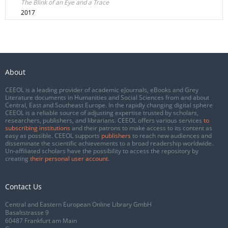
The Blink of an Eye and a Trace
2017
About
CEEOL is a leading provider of academic eJournals, eBooks and Grey
Literature documents in Humanities and Social Sciences from and about
Central, East and Southeast Europe. In the rapidly changing digital sphere
CEEOL is a reliable source of adjusting expertise trusted by scholars,
researchers, publishers, and librarians. CEEOL offers various services
to
subscribing institutions
and their patrons to make access to its content as
easy as possible. CEEOL supports
publishers
to reach new audiences and
disseminate the scientific achievements to a broad readership worldwide.
Un-affiliated scholars have the possibility to access the repository by
creating
their personal user account
.
Contact Us
Central and Eastern European Online Library GmbH
Basaltstrasse 9
60487 Frankfurt am Main