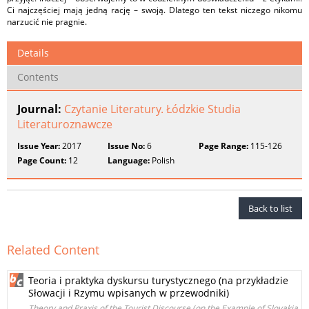
Ci najczęściej mają jedną rację – swoją. Dlatego ten tekst niczego nikomu
narzucić nie pragnie.
Details
Contents
Journal:
Czytanie Literatury. Łódzkie Studia
Literaturoznawcze
Issue Year:
2017
Issue No:
6
Page Range:
115-126
Page Count:
12
Language:
Polish
Back to list
Related Content
Teoria i praktyka dyskursu turystycznego (na przykładzie
Słowacji i Rzymu wpisanych w przewodniki)
Theory and Praxis of the Tourist Discourse (on the Example of Slovakia