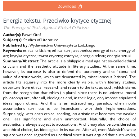
Download
Energia tekstu. Przeciwko krytyce etycznej
The Energy of Text. Against Ethical Criticism
Author(s):
Paweł Graf
Subject(s):
Studies of Literature
Published by:
Wydawnictwo Uniwersytetu Łódzkiego
Keywords:
ethical criticism; ethical turn; aesthetics; energy of text; energy of
art; krytyka etyczna; zwrot etyczny; estetyka; energia tekstu; energia sztuki
Summary/Abstract:
The article is a philippic aimed against so-called ethical
criticism and the aesthetic attitude in literary studies. At the same time,
however, its purpose is also to defend the autonomy and self-contained
value of artistic works, which are devastated by miscellaneous “etisms”. The
article fits squarely into the more clearly visible, within literary studies,
departure from ethical research and return to the text as such, which stems
from the recognition that ethics (in plural, since there is no universal moral
philosophy) are, after all, ideologies and, in their logic, only impose stipulated
ideas upon others. And this is an extraordinary paradox, when noble
assumptions turn out to be inconsistent with their implementations.
Surprisingly, with each ethical reading, an artistic text becomes the weaker
one, less significant and even unimportant. Naturally, the choice of
aesthetics is always subject to accusations. And it may also be considered as
an ethical choice, i.e. ideological in its nature. After all, even Malevich’s white
square was once regarded as unethical since it was argued that such works,