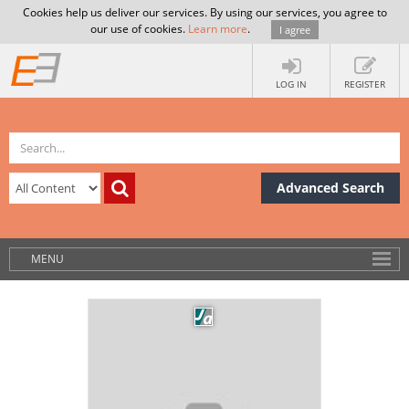
Cookies help us deliver our services. By using our services, you agree to
our use of cookies.
Learn more
.
I agree
LOG IN
REGISTER
Advanced Search
MENU