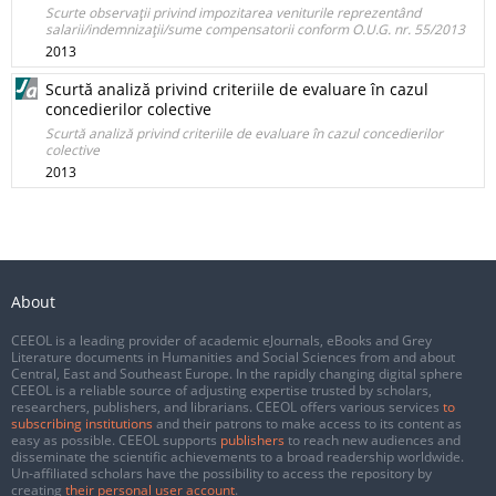
Scurte observaţii privind impozitarea veniturile reprezentând
salarii/indemnizaţii/sume compensatorii conform O.U.G. nr. 55/2013
2013
Scurtă analiză privind criteriile de evaluare în cazul
concedierilor colective
Scurtă analiză privind criteriile de evaluare în cazul concedierilor
colective
2013
About
CEEOL is a leading provider of academic eJournals, eBooks and Grey
Literature documents in Humanities and Social Sciences from and about
Central, East and Southeast Europe. In the rapidly changing digital sphere
CEEOL is a reliable source of adjusting expertise trusted by scholars,
researchers, publishers, and librarians. CEEOL offers various services
to
subscribing institutions
and their patrons to make access to its content as
easy as possible. CEEOL supports
publishers
to reach new audiences and
disseminate the scientific achievements to a broad readership worldwide.
Un-affiliated scholars have the possibility to access the repository by
creating
their personal user account
.