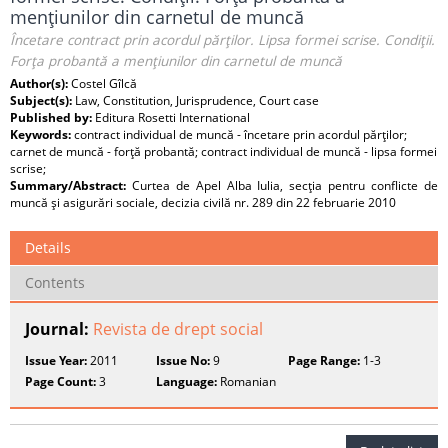
menţiunilor din carnetul de muncă
Încetare contract prin acordul părţilor. Lipsa formei scrise. Condiţii.
Forţa probantă a menţiunilor din carnetul de muncă
Author(s):
Costel Gîlcă
Subject(s):
Law, Constitution, Jurisprudence, Court case
Published by:
Editura Rosetti International
Keywords:
contract individual de muncă - încetare prin acordul părţilor;
carnet de muncă - forţă probantă; contract individual de muncă - lipsa formei
scrise;
Summary/Abstract:
Curtea de Apel Alba Iulia, secţia pentru conflicte de
muncă şi asigurări sociale, decizia civilă nr. 289 din 22 februarie 2010
Details
Contents
Journal:
Revista de drept social
Issue Year:
2011
Issue No:
9
Page Range:
1-3
Page Count:
3
Language:
Romanian