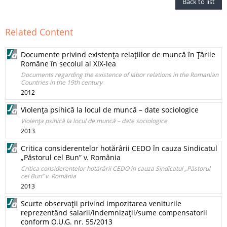
Back to list
Related Content
Documente privind existenţa relaţiilor de muncă în Ţările
Române în secolul al XIX-lea
Documents regarding the existence of labor relations in the Romanian
Countries in the 19th century
2012
Violenţa psihică la locul de muncă – date sociologice
Violenţa psihică la locul de muncă – date sociologice
2013
Critica considerentelor hotărârii CEDO în cauza Sindicatul
„Păstorul cel Bun” v. România
Critica considerentelor hotărârii CEDO în cauza Sindicatul „Păstorul
cel Bun” v. România
2013
Scurte observaţii privind impozitarea veniturile
reprezentând salarii/indemnizaţii/sume compensatorii
conform O.U.G. nr. 55/2013