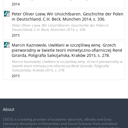
2014
Peter Oliver Loew, Wir Unsichtbaren. Geschichte der Polen
in Deutschland, C.H. Beck, München 2014, s. 336.
Peter Oliver Loew, Wir Unsichtbaren. Geschichte der Polen in
Deutschland, C.H. Beck, München 2014, s. 336.
2015
Marcin Kaznowski, Uwikłani w szczęśliwą winę. Grzech
pierworodny w świetle teorii mimetyczno-ofiarniczej René
Girarda, Poligrafia Salezjańska, Kraków 2015, s. 278.
Marcin Kaznowski, Uwikłani w szczęśliwą winę. Grzech pierworodny w
świetle teorii mimetyczno-ofiarniczej René Girarda, Poligrafia
Salezjańska, Kraków 2015, s. 278.
2015
About
CEEOL is a leading provider of academic eJournals, eBooks and Grey
Literature documents in Humanities and Social Sciences from and about
Central, East and Southeast Europe. In the rapidly changing digital sphere