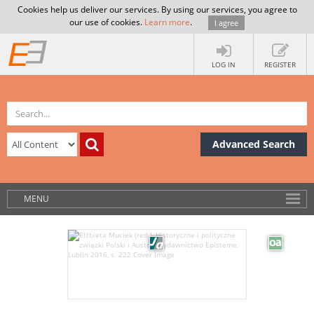
Cookies help us deliver our services. By using our services, you agree to
our use of cookies.
Learn more
.
I agree
LOG IN
REGISTER
Advanced Search
MENU