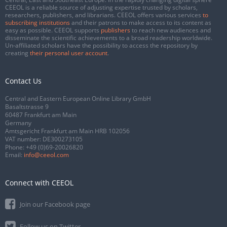
CEEOL is a reliable source of adjusting expertise trusted by scholars,
researchers, publishers, and librarians. CEEOL offers various services
to
subscribing institutions
and their patrons to make access to its content as
easy as possible. CEEOL supports
publishers
to reach new audiences and
disseminate the scientific achievements to a broad readership worldwide.
Un-affiliated scholars have the possibility to access the repository by
creating
their personal user account
.
Contact Us
Central and Eastern European Online Library GmbH
Basaltstrasse 9
60487 Frankfurt am Main
Germany
Amtsgericht Frankfurt am Main HRB 102056
VAT number: DE300273105
Phone:
+49 (0)69-20026820
Email:
info@ceeol.com
Connect with CEEOL
Join our Facebook page
Follow us on Twitter