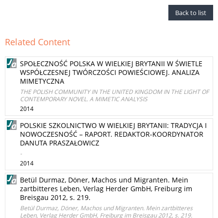
Back to list
Related Content
SPOŁECZNOŚĆ POLSKA W WIELKIEJ BRYTANII W ŚWIETLE
WSPÓŁCZESNEJ TWÓRCZOŚCI POWIEŚCIOWEJ. ANALIZA
MIMETYCZNA
THE POLISH COMMUNITY IN THE UNITED KINGDOM IN THE LIGHT OF
CONTEMPORARY NOVEL. A MIMETIC ANALYSIS
2014
POLSKIE SZKOLNICTWO W WIELKIEJ BRYTANII: TRADYCJA I
NOWOCZESNOŚĆ – RAPORT. REDAKTOR-KOORDYNATOR
DANUTA PRASZAŁOWICZ
-
2014
Betül Durmaz, Döner, Machos und Migranten. Mein
zartbitteres Leben, Verlag Herder GmbH, Freiburg im
Breisgau 2012, s. 219.
Betül Durmaz, Döner, Machos und Migranten. Mein zartbitteres
Leben, Verlag Herder GmbH, Freiburg im Breisgau 2012, s. 219.