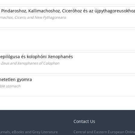
k Pindaroshoz, Kallimachoshoz, Ciceróhoz és az újpythagoreusokho
limachos, Cicero, and New Pythagoreans
epilógusa és kolophóni Xenophanés
o Zeus and Xenophanes of Colophon
lhetetlen gyomra
able stomach
Contact Us
urnals, eBooks and Grey Literature
Central and Eastern European Onlin