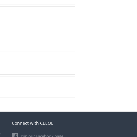
z
Connect with CEEOL
e
Join our Facebook page