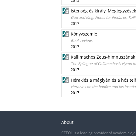
2015
Istenség és király. Megjegyzése
God and King. Notes for Pindaros, Kal
2017
Könyvszemle
Book reviews
2017
Kallimachos Zeus-himnuszának 
The Epilogue of Callimachus’s Hymn t
2017
Héraklés a máglyán és a hős te
Heracles on the bonfire and his insati
2017
About
CEEOL is a leading provider of academic eJo