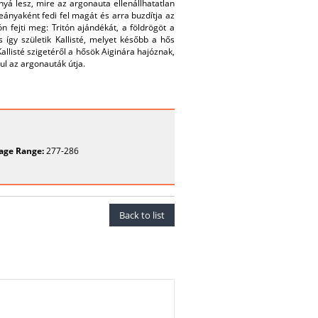
yá lesz, mire az argonauta ellenállhatatlan
eányaként fedi fel magát és arra buzdítja az
n fejti meg: Tritón ajándékát, a földrögöt a
 így születik Kallisté, melyet később a hős
allisté szigetéről a hősök Aiginára hajóznak,
l az argonauták útja.
age Range:
277-286
Back to list