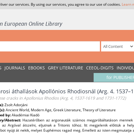
liver our services. By using our services, you agree to our use of cookies.
Learn 
S
JOURNALS
EBOOKS
GREY LITERATURE
CEEOL-DIGITS
INDIVID
for PUBLISHE
rosi áthallások Apollónios Rhodiosnál (Arg. 4. 1537–
se cracks in Apollonius Rhodios (Arg. 4, 1537-1619 and 1731-1772)
s):
Zsolt Adorjáni
(s):
Ancient World, Modern Age, Greek Literature, Theory of Literature
ed by:
Akadémiai Kiadó
y/Abstract:
Hazatérőben az argonauták számos megpróbáltatáson mennek ke
n az Argóval átszelni, eljutnak a Tritonis tóhoz. Itt megjelenik előttük a hel
bot nyújt át nekik, melyet Euphémos ragad meg. Emellett az isten megmutatja a 