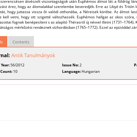
 szerencsésen átvészelt viszontagságok után Euphémos álmot lát: a földrög lánn
ást érez, hogy az álomalakkal szerelembe keveredjék. Erre az Libyé és Tritón l
át, hogy juttassa vissza őt valódi otthonába, a Néreisek körébe. Az álmot Iasó
 kell vetni, hogy ott szigetté változhassék. Euphémos hallgat az okos szóra, s
zottai fognak benépesíteni s az alapító Thérasról új névvel illetni (1731–1764). K
rátságos mérkőzést rendeznek vízhordásban (1765–1772). Ezzel az epizóddal záru
ls
Contents
rnal:
Antik Tanulmányok
 Year:
56/2012
Issue No:
2
P
 Count:
10
Language:
Hungarian