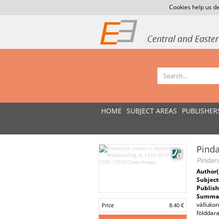
Cookies help us de
HOME
SUBJECT AREAS
PUBLISHER
Pinda
Pindaro
Author(
Subject
Publish
Summar
válluko
Price
8.40 €
földdara