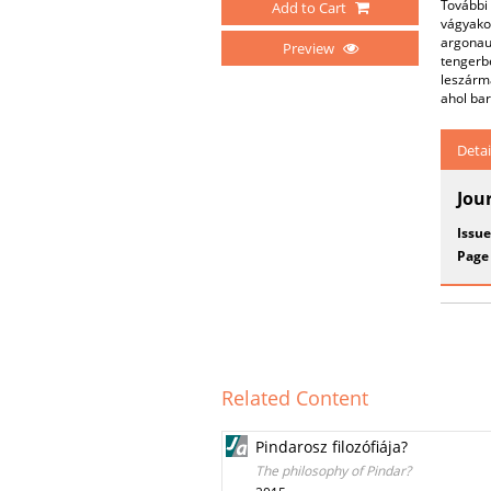
További
Add to Cart
vágyakoz
argonaut
Preview
tengerbe
leszárma
ahol ba
Detai
Jou
Issue
Page
Related Content
Pindarosz filozófiája?
The philosophy of Pindar?