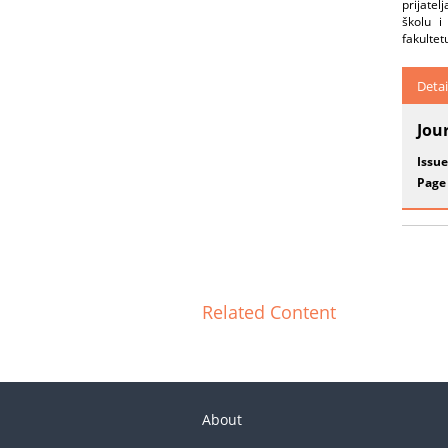
prijatel
školu i
fakultet
Detai
Jou
Issue
Page
Related Content
About