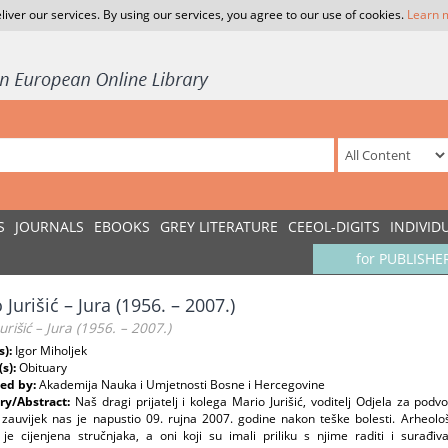
liver our services. By using our services, you agree to our use of cookies.
Learn 
S
JOURNALS
EBOOKS
GREY LITERATURE
CEEOL-DIGITS
INDIVID
for PUBLISHE
 Jurišić – Jura (1956. – 2007.)
urišić – Jura (1956. – 2007.)
s):
Igor Miholjek
(s):
Obituary
ed by:
Akademija Nauka i Umjetnosti Bosne i Hercegovine
y/Abstract:
Naš dragi prijatelj i kolega Mario Jurišić, voditelj Odjela za po
 zauvijek nas je napustio 09. rujna 2007. godine nakon teške bolesti. Arheolo
 je cijenjena stručnjaka, a oni koji su imali priliku s njime raditi i surađiv