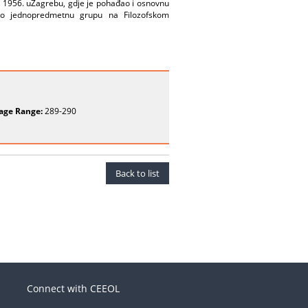
pada 1956. uZagrebu, gdje je pohađao i osnovnu
ekao jednopredmetnu grupu na Filozofskom
age Range:
289-290
Back to list
Connect with CEEOL