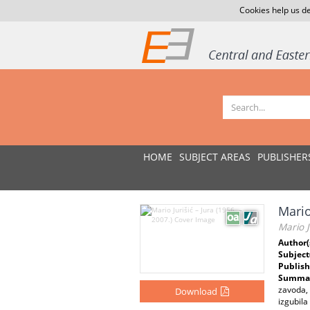
Cookies help us de
HOME
SUBJECT AREAS
PUBLISHER
Mario
Mario J
Author(
Subject
Publish
Summar
zavoda,
Download
izgubila