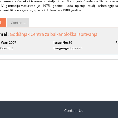
ja.plemenita čovjeka i iskrena prijatelja.Dr. sc. Mario Jurišić rođen je 16. listo
 IV gimnaziju.Maturirao je 1975. godine, kada upisuje studij arheologij
uSveučilišta u Zagrebu, gdje je i diplomirao 1980. godine.
ls
Contents
rnal:
Godišnjak Centra za balkanološka ispitivanja
 Year:
2007
Issue No:
36
P
 Count:
2
Language:
Bosnian
Contact Us