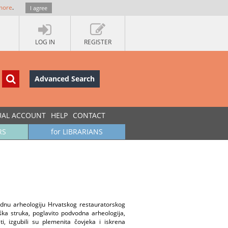
more
.
I agree
LOG IN
REGISTER
Advanced Search
UAL ACCOUNT
HELP
CONTACT
RS
for LIBRARIANS
dvodnu arheologiju Hrvatskog restauratorskog
ška struka, poglavito podvodna arheologija,
ati, izgubili su plemenita čovjeka i iskrena