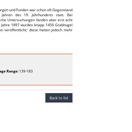
burgen und Funden war schon oft Gegenstand
 Jahren des 19. Jahrhunderts statt. Bei
che Untersuchungen fanden aber erst acht
zum Jahre 1897 wurden knapp 1450 Grabhügel
veröffentlicht;' diese hatten jedoch mehr
age Range:
139-183
Back to list