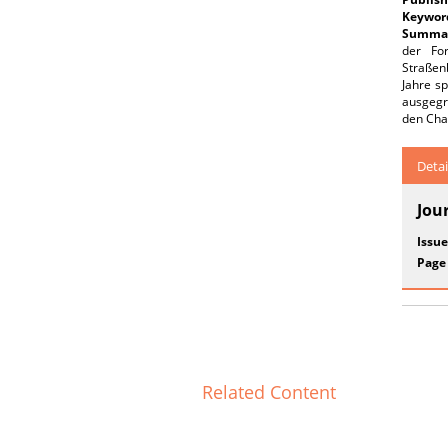
Keywor
Summar
der For
Straßen
Jahre s
ausgegr
den Cha
Detai
Jou
Issue
Page
Related Content