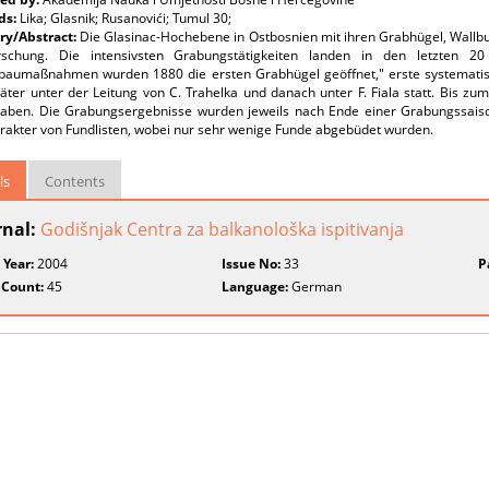
ds:
Lika; Glasnik; Rusanovići; Tumul 30;
y/Abstract:
Die Glasinac-Hochebene in Ostbosnien mit ihren Grabhügel, Wall
schung. Die intensivsten Grabungstätigkeiten landen in den letzten 20
baumaßnahmen wurden 1880 die ersten Grabhügel geöffnet," erste systematis
päter unter der Leitung von C. Trahelka und danach unter F. Fiala statt. Bis 
aben. Die Grabungsergebnisse wurden jeweils nach Ende einer Grabungssaison 
rakter von Fundlisten, wobei nur sehr wenige Funde abgebüdet wurden.
ls
Contents
rnal:
Godišnjak Centra za balkanološka ispitivanja
 Year:
2004
Issue No:
33
P
 Count:
45
Language:
German