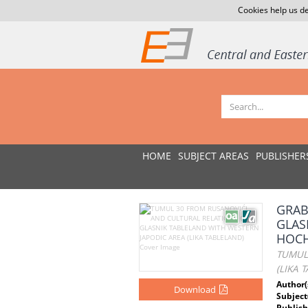
Cookies help us de
HOME
SUBJECT AREAS
PUBLISHER
GRAB
GLAS
HOCH
TUMUL
(LIKA 
Author(
Download
Subject
Publish