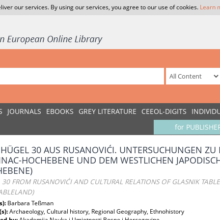
liver our services. By using our services, you agree to our use of cookies.
Learn 
S
JOURNALS
EBOOKS
GREY LITERATURE
CEEOL-DIGITS
INDIVID
for PUBLISHE
HÜGEL 30 AUS RUSANOVIĆI. UNTERSUCHUNGEN ZU
INAC-HOCHEBENE UND DEM WESTLICHEN JAPODISCH
EBENE)
 30 FROM RUSANOVIĆI AND CULTURAL RELATIONS OF GLASNIK TABL
TABLELAND)
s):
Barbara Teßman
(s):
Archaeology, Cultural history, Regional Geography, Ethnohistory
ed by:
Akademija Nauka i Umjetnosti Bosne i Hercegovine