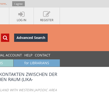
more
.
I agree
LOG IN
REGISTER
Advanced Search
UAL ACCOUNT
HELP
CONTACT
RS
for LIBRARIANS
 KONTAKTEN ZWISCHEN DER
EN RAUM (LIKA-
ELAND WITH WESTERN JAPODIC AREA