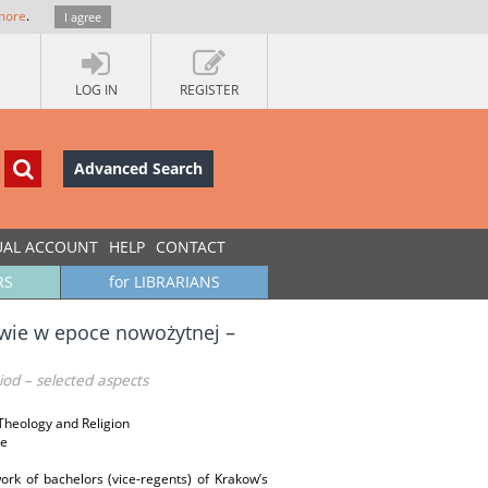
more
.
I agree
LOG IN
REGISTER
Advanced Search
UAL ACCOUNT
HELP
CONTACT
RS
for LIBRARIANS
wie w epoce nowożytnej –
od – selected aspects
 Theology and Religion
ie
ork of bachelors (vice-regents) of Krakow’s