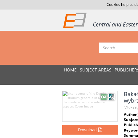
Cookies help us de
HOME
SUBJECT AREAS
PUBLISHER
Baka
wybr
Vice-re
Author(
Subject
Publish
Download
Keywor
Summar