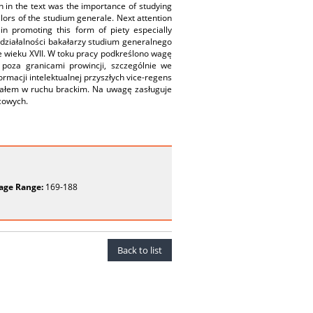
n in the text was the importance of studying
elors of the studium generale. Next attention
n promoting this form of piety especially
działalności bakałarzy studium generalnego
e wieku XVII. W toku pracy podkreślono wagę
 poza granicami prowincji, szczególnie we
ormacji intelektualnej przyszłych vice-regens
iałem w ruchu brackim. Na uwagę zasługuje
cowych.
age Range:
169-188
Back to list