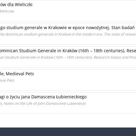
w dla Wieliczki
Wieliczka
iego studium generale w Krakowie w epoce nowożytnej. Stan badań
f the dominican studium generale in Krakow in the modern era. The state of rese
Dominican Studium Generale in Kraków (16th – 18th centuries). Res
can Studium Generale in Kraków (16th – 18th centuries). Research Status and Pro
le, Medieval Pets
val Pets
wagi o życiu Jana Damascena Łubienieckiego
s, Notes on the Life of John Damascene Lubieniecki