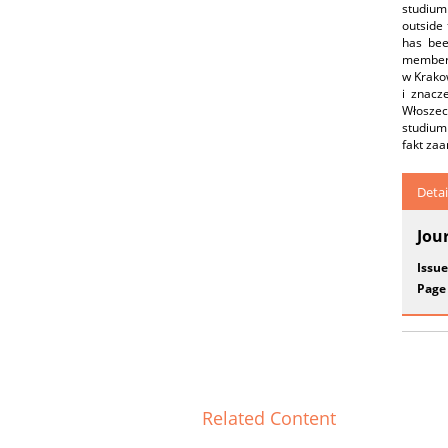
studium 
outside 
has bee
members
w Krako
i znacz
Włoszech
studium
fakt za
Detai
Jou
Issue
Page
Related Content