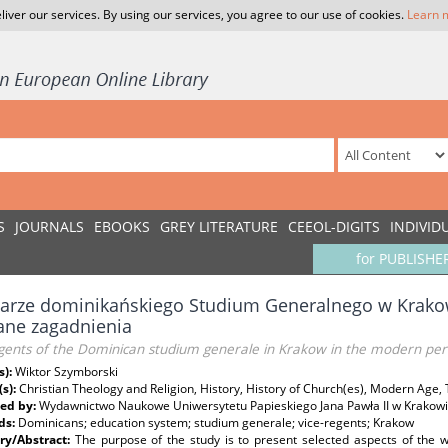
liver our services. By using our services, you agree to our use of cookies.
Learn 
S
JOURNALS
EBOOKS
GREY LITERATURE
CEEOL-DIGITS
INDIVID
for PUBLISHE
łarze dominikańskiego Studium Generalnego w Krako
ane zagadnienia
gents of the Dominican studium generale in Krakow in the modern peri
s):
Wiktor Szymborski
(s):
Christian Theology and Religion, History, History of Church(es), Modern Age,
ed by:
Wydawnictwo Naukowe Uniwersytetu Papieskiego Jana Pawła II w Krakow
ds:
Dominicans; education system; studium generale; vice-regents; Krakow
y/Abstract:
The purpose of the study is to present selected aspects of the w