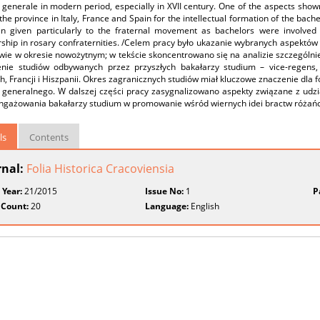
generale in modern period, especially in XVII century. One of the aspects show
the province in Italy, France and Spain for the intellectual formation of the bach
n given particularly to the fraternal movement as bachelors were involved i
hip in rosary confraternities. /Celem pracy było ukazanie wybranych aspektów 
wie w okresie nowożytnym; w tekście skoncentrowano się na analizie szczególni
enie studiów odbywanych przez przyszłych bakałarzy studium – vice-regens,
, Francji i Hiszpanii. Okres zagranicznych studiów miał kluczowe znaczenie dla f
 generalnego. W dalszej części pracy zasygnalizowano aspekty związane z udz
angażowania bakałarzy studium w promowanie wśród wiernych idei bractw różań
ls
Contents
rnal:
Folia Historica Cracoviensia
 Year:
21/2015
Issue No:
1
P
 Count:
20
Language:
English