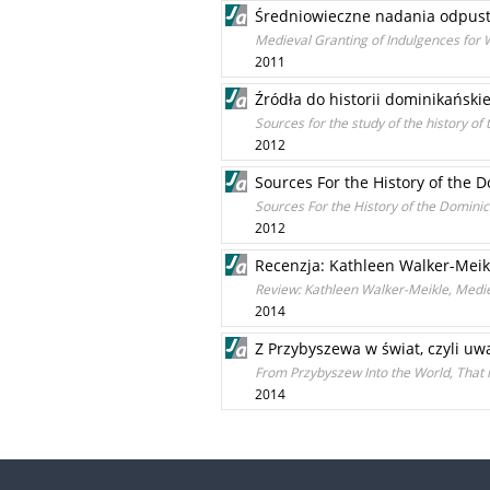
Średniowieczne nadania odpustó
Medieval Granting of Indulgences for 
2011
Źródła do historii dominikańsk
Sources for the study of the history o
2012
Sources For the History of the 
Sources For the History of the Domini
2012
Recenzja: Kathleen Walker-Meik
Review: Kathleen Walker-Meikle, Medie
2014
Z Przybyszewa w świat, czyli u
From Przybyszew Into the World, That i
2014