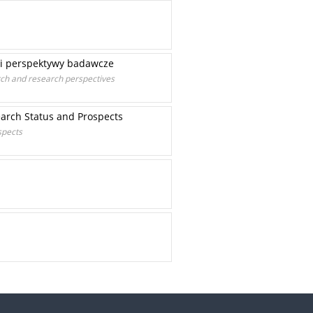
 i perspektywy badawcze
arch and research perspectives
earch Status and Prospects
spects