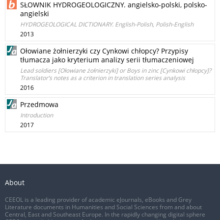
SŁOWNIK HYDROGEOLOGICZNY. angielsko-polski, polsko-
angielski
HYDROGEOLOGICAL DICTIONARY. English-Polish, Polish-English
2013
Ołowiane żołnierzyki czy Cynkowi chłopcy? Przypisy
tłumacza jako kryterium analizy serii tłumaczeniowej
Lead soldiers [Ołowiane żołnierzyki] or Boys in zinc [Cynkowi chłopcy]?
Translator’s notes as a criterion in translation series analysis
2016
Przedmowa
Introduction
2017
About
CEEOL is a leading provider of academic eJournals, eBooks and Grey
Literature documents in Humanities and Social Sciences from and about
Central, East and Southeast Europe. In the rapidly changing digital sphere