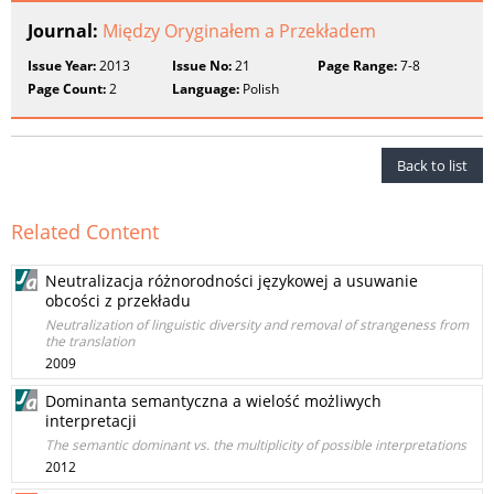
Journal:
Między Oryginałem a Przekładem
Issue Year:
2013
Issue No:
21
Page Range:
7-8
Page Count:
2
Language:
Polish
Back to list
Related Content
Neutralizacja różnorodności językowej a usuwanie
obcości z przekładu
Neutralization of linguistic diversity and removal of strangeness from
the translation
2009
Dominanta semantyczna a wielość możliwych
interpretacji
The semantic dominant vs. the multiplicity of possible interpretations
2012