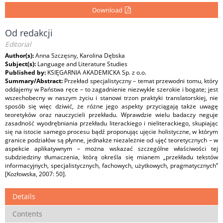
Download
Od redakcji
Editorial
Author(s):
Anna Szczęsny, Karolina Dębska
Subject(s):
Language and Literature Studies
Published by:
KSIĘGARNIA AKADEMICKA Sp. z o.o.
Summary/Abstract:
Przekład specjalistyczny – temat przewodni tomu, który
oddajemy w Państwa ręce – to zagadnienie niezwykle szerokie i bogate; jest
wszechobecny w naszym życiu i stanowi trzon praktyki translatorskiej, nie
sposób się więc dziwić, że różne jego aspekty przyciągają także uwagę
teoretyków oraz nauczycieli przekładu. Wprawdzie wielu badaczy neguje
zasadność wyodrębniania przekładu literackiego i nieliterackiego, skupiając
się na istocie samego procesu bądź proponując ujęcie holistyczne, w którym
granice podziałów są płynne, jednakże niezależnie od ujęć teoretycznych – w
aspekcie aplikatywnym – można wskazać szczególne właściwości tej
subdziedziny tłumaczenia, którą określa się mianem „przekładu tekstów
informacyjnych, specjalistycznych, fachowych, użytkowych, pragmatycznych”
[Kozłowska, 2007: 50].
Details
Contents