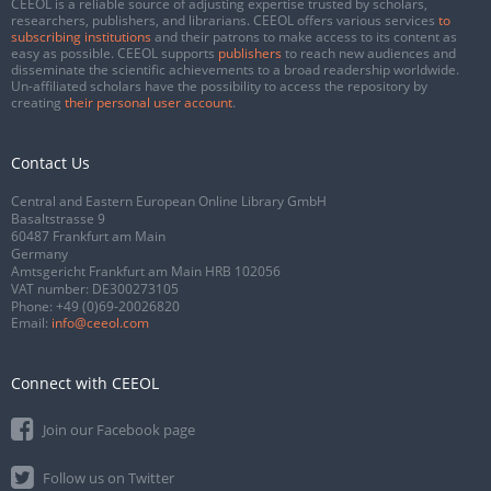
CEEOL is a reliable source of adjusting expertise trusted by scholars,
researchers, publishers, and librarians. CEEOL offers various services
to
subscribing institutions
and their patrons to make access to its content as
easy as possible. CEEOL supports
publishers
to reach new audiences and
disseminate the scientific achievements to a broad readership worldwide.
Un-affiliated scholars have the possibility to access the repository by
creating
their personal user account
.
Contact Us
Central and Eastern European Online Library GmbH
Basaltstrasse 9
60487 Frankfurt am Main
Germany
Amtsgericht Frankfurt am Main HRB 102056
VAT number: DE300273105
Phone:
+49 (0)69-20026820
Email:
info@ceeol.com
Connect with CEEOL
Join our Facebook page
Follow us on Twitter