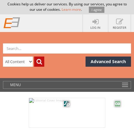
Cookies help us deliver our services. By using our services, you agree to
our use of cookies.
Learn more
.
I agree
LOG IN
REGISTER
Advanced Search
MENU