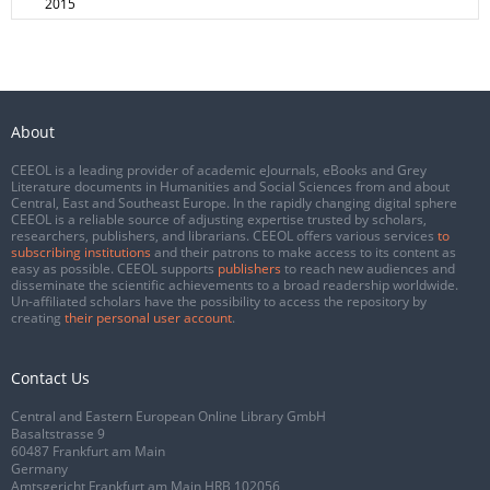
2015
About
CEEOL is a leading provider of academic eJournals, eBooks and Grey
Literature documents in Humanities and Social Sciences from and about
Central, East and Southeast Europe. In the rapidly changing digital sphere
CEEOL is a reliable source of adjusting expertise trusted by scholars,
researchers, publishers, and librarians. CEEOL offers various services
to
subscribing institutions
and their patrons to make access to its content as
easy as possible. CEEOL supports
publishers
to reach new audiences and
disseminate the scientific achievements to a broad readership worldwide.
Un-affiliated scholars have the possibility to access the repository by
creating
their personal user account
.
Contact Us
Central and Eastern European Online Library GmbH
Basaltstrasse 9
60487 Frankfurt am Main
Germany
Amtsgericht Frankfurt am Main HRB 102056