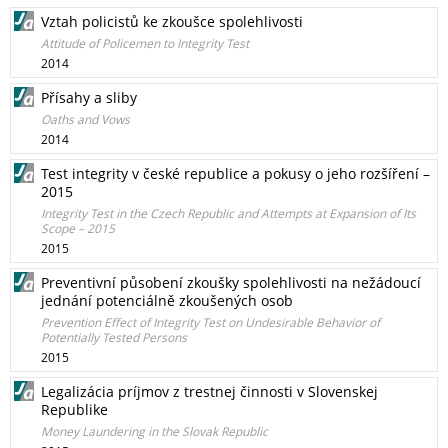
Vztah policistů ke zkoušce spolehlivosti
Attitude of Policemen to Integrity Test
2014
Přísahy a sliby
Oaths and Vows
2014
Test integrity v české republice a pokusy o jeho rozšíření –
2015
Integrity Test in the Czech Republic and Attempts at Expansion of Its
Scope – 2015
2015
Preventivní působení zkoušky spolehlivosti na nežádoucí
jednání potenciálně zkoušených osob
Prevention Effect of Integrity Test on Undesirable Behavior of
Potentially Tested Persons
2015
Legalizácia príjmov z trestnej činnosti v Slovenskej
Republike
Money Laundering in the Slovak Republic