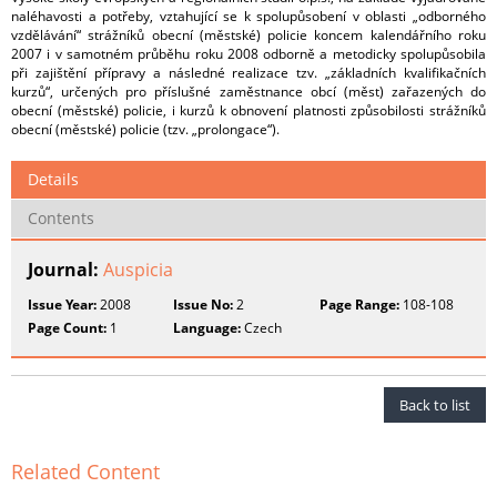
naléhavosti a potřeby, vztahující se k spolupůsobení v oblasti „odborného
vzdělávání“ strážníků obecní (městské) policie koncem kalendářního roku
2007 i v samotném průběhu roku 2008 odborně a metodicky spolupůsobila
při zajištění přípravy a následné realizace tzv. „základních kvalifikačních
kurzů“, určených pro příslušné zaměstnance obcí (měst) zařazených do
obecní (městské) policie, i kurzů k obnovení platnosti způsobilosti strážníků
obecní (městské) policie (tzv. „prolongace“).
Details
Contents
Journal:
Auspicia
Issue Year:
2008
Issue No:
2
Page Range:
108-108
Page Count:
1
Language:
Czech
Back to list
Related Content