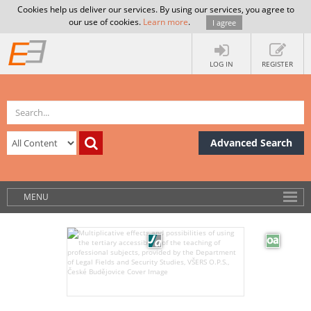
Cookies help us deliver our services. By using our services, you agree to
our use of cookies.
Learn more
.
I agree
LOG IN
REGISTER
Advanced Search
MENU