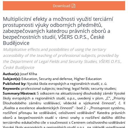
Download
Multiplicitní efekty a možnosti využití terciární
prostupnosti výuky odborných předmětů,
zabezpečovaných katedrou právních oborů a
bezpečnostních studií, VŠERS O.P.S., České
Budějovice
Multiplicative effects and possibilities of using the tertiary
accessibility of the teaching of professional subjects, provided by
the Department of Legal Fields and Security Studies, VŠERS O.P.S.,
České Budějovice
Author(s):
Josef Kříha
Subject(s):
Education, Security and defense, Higher Education
Published by:
Vysoká škola evropských a regionálních studií, z. ú.
Keywords:
professional subjects; teaching; legal fields; security studies;
Summary/Abstract:
S odkazem na aktualizovaný dlouhodobý záměr Vysoké
školy evropských a regionálních studií, o.p.s., uvedený v písm. „C“, „Priority
Dlouhodobého záměru vzdělávací, vědecké a výzkumné činnosti“, č. II
„Kvalita a excelence akademických činností“ - bod 2 - „Prostupnost systému,
rozšíření přístupu ke vzdělávání, celoživotní vzdělávání“ Katedra právních
oborů a bezpečnostních studií v rámci snahy o rozšíření dalšího dílčího
terciárního edukačního cíle v součinnosti s Centrem celoživotního vzdělávání
Vysoké školy evropských a regionálních studií o.p.s., na základě vyjadřované