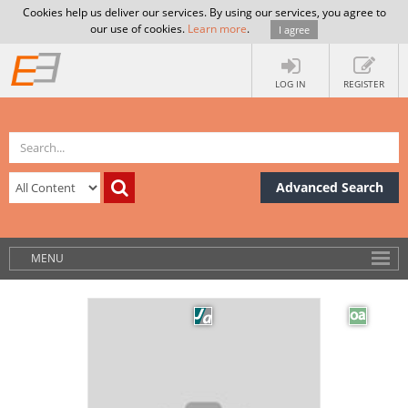
Cookies help us deliver our services. By using our services, you agree to
our use of cookies.
Learn more
.
I agree
LOG IN
REGISTER
Advanced Search
MENU