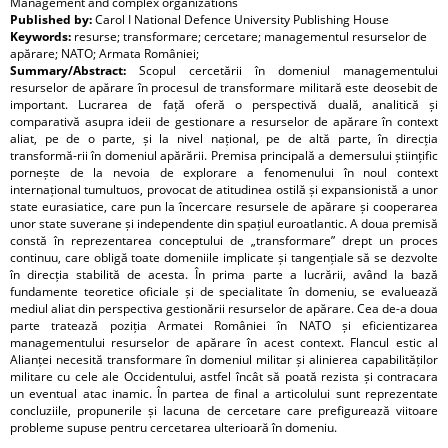
Management and complex organizations
Published by:
Carol I National Defence University Publishing House
Keywords:
resurse; transformare; cercetare; managementul resurselor de
apărare; NATO; Armata României;
Summary/Abstract:
Scopul cercetării în domeniul managementului
resurselor de apărare în procesul de transformare militară este deosebit de
important. Lucrarea de față oferă o perspectivă duală, analitică și
comparativă asupra ideii de gestionare a resurselor de apărare în context
aliat, pe de o parte, și la nivel național, pe de altă parte, în direcția
transformă-rii în domeniul apărării. Premisa principală a demersului științific
pornește de la nevoia de explorare a fenomenului în noul context
internațional tumultuos, provocat de atitudinea ostilă și expansionistă a unor
state eurasiatice, care pun la încercare resursele de apărare și cooperarea
unor state suverane și independente din spațiul euroatlantic. A doua premisă
constă în reprezentarea conceptului de „transformare” drept un proces
continuu, care obligă toate domeniile implicate și tangențiale să se dezvolte
în direcția stabilită de acesta. În prima parte a lucrării, având la bază
fundamente teoretice oficiale și de specialitate în domeniu, se evaluează
mediul aliat din perspectiva gestionării resurselor de apărare. Cea de-a doua
parte tratează poziția Armatei României în NATO și eficientizarea
managementului resurselor de apărare în acest context. Flancul estic al
Alianței necesită transformare în domeniul militar și alinierea capabilităților
militare cu cele ale Occidentului, astfel încât să poată rezista și contracara
un eventual atac inamic. În partea de final a articolului sunt reprezentate
concluziile, propunerile și lacuna de cercetare care prefigurează viitoare
probleme supuse pentru cercetarea ulterioară în domeniu.