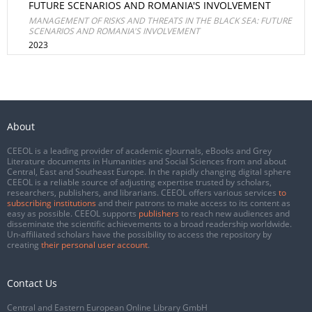
FUTURE SCENARIOS AND ROMANIA'S INVOLVEMENT
MANAGEMENT OF RISKS AND THREATS IN THE BLACK SEA: FUTURE
SCENARIOS AND ROMANIA'S INVOLVEMENT
2023
About
CEEOL is a leading provider of academic eJournals, eBooks and Grey
Literature documents in Humanities and Social Sciences from and about
Central, East and Southeast Europe. In the rapidly changing digital sphere
CEEOL is a reliable source of adjusting expertise trusted by scholars,
researchers, publishers, and librarians. CEEOL offers various services
to
subscribing institutions
and their patrons to make access to its content as
easy as possible. CEEOL supports
publishers
to reach new audiences and
disseminate the scientific achievements to a broad readership worldwide.
Un-affiliated scholars have the possibility to access the repository by
creating
their personal user account
.
Contact Us
Central and Eastern European Online Library GmbH