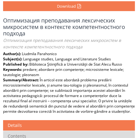
Download
Оптимизация преподавания лексических
микросистем в контексте компетентностного
подхода
Оптимизация преподавания лексических микросистем в
контексте компетентностного подхода
Author(s):
Liudmila Parahonico
Subject(s):
Language studies, Language and Literature Studies
Published by:
Biblioteca Ştiinţifică a Universităţii de Stat Alecu Russo
Keywords:
predare; abordare prin competențe; microsisteme lexicale;
tautologie; pleonasm
Summary/Abstract:
În articol este abordată problema predării
microsistemelor lexicale, și anume tau-tologia și pleonasmul, în contextul
abordării prin competențe; se subliniază importanța acestei abordări în
activitatea pedagogică: procesul de formare a competențelor duce la
rezultatul final al instruirii – competența unui specialist. O privire la unitățile
de redundanță semantică din punctul de vedere al abordării prin competențe
permite dezvoltarea corectă în activitatea de vorbire-gândire a studenților.
Details
Contents