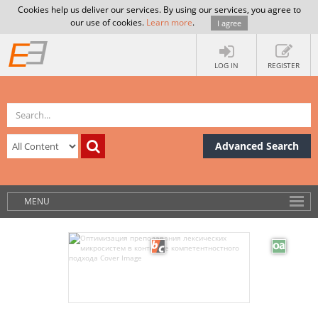
Cookies help us deliver our services. By using our services, you agree to
our use of cookies.
Learn more
.
I agree
LOG IN
REGISTER
Advanced Search
MENU