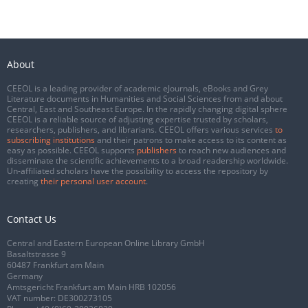
About
CEEOL is a leading provider of academic eJournals, eBooks and Grey
Literature documents in Humanities and Social Sciences from and about
Central, East and Southeast Europe. In the rapidly changing digital sphere
CEEOL is a reliable source of adjusting expertise trusted by scholars,
researchers, publishers, and librarians. CEEOL offers various services
to
subscribing institutions
and their patrons to make access to its content as
easy as possible. CEEOL supports
publishers
to reach new audiences and
disseminate the scientific achievements to a broad readership worldwide.
Un-affiliated scholars have the possibility to access the repository by
creating
their personal user account
.
Contact Us
Central and Eastern European Online Library GmbH
Basaltstrasse 9
60487 Frankfurt am Main
Germany
Amtsgericht Frankfurt am Main HRB 102056
VAT number: DE300273105