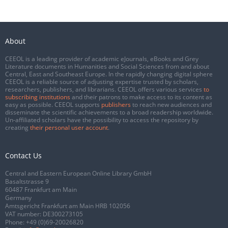
About
CEEOL is a leading provider of academic eJournals, eBooks and Grey
Literature documents in Humanities and Social Sciences from and about
Central, East and Southeast Europe. In the rapidly changing digital sphere
CEEOL is a reliable source of adjusting expertise trusted by scholars,
researchers, publishers, and librarians. CEEOL offers various services
to
subscribing institutions
and their patrons to make access to its content as
easy as possible. CEEOL supports
publishers
to reach new audiences and
disseminate the scientific achievements to a broad readership worldwide.
Un-affiliated scholars have the possibility to access the repository by
creating
their personal user account
.
Contact Us
Central and Eastern European Online Library GmbH
Basaltstrasse 9
60487 Frankfurt am Main
Germany
Amtsgericht Frankfurt am Main HRB 102056
VAT number: DE300273105
Phone:
+49 (0)69-20026820