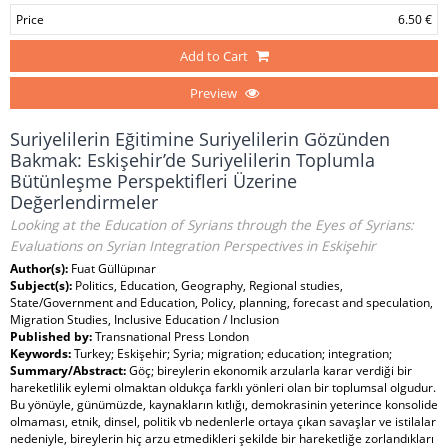
Price
6.50 €
Add to Cart
Preview
Suriyelilerin Eğitimine Suriyelilerin Gözünden
Bakmak: Eskişehir’de Suriyelilerin Toplumla
Bütünleşme Perspektifleri Üzerine
Değerlendirmeler
Looking at the Education of Syrians through the Eyes of Syrians:
Evaluations on Syrian Integration Perspectives in Eskişehir
Author(s):
Fuat Güllüpınar
Subject(s):
Politics, Education, Geography, Regional studies,
State/Government and Education, Policy, planning, forecast and speculation,
Migration Studies, Inclusive Education / Inclusion
Published by:
Transnational Press London
Keywords:
Turkey; Eskişehir; Syria; migration; education; integration;
Summary/Abstract:
Göç; bireylerin ekonomik arzularla karar verdiği bir
hareketlilik eylemi olmaktan oldukça farklı yönleri olan bir toplumsal olgudur.
Bu yönüyle, günümüzde, kaynakların kıtlığı, demokrasinin yeterince konsolide
olmaması, etnik, dinsel, politik vb nedenlerle ortaya çıkan savaşlar ve istilalar
nedeniyle, bireylerin hiç arzu etmedikleri şekilde bir hareketliğe zorlandıkları