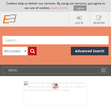
Cookies help us deliver our services. By using our services, you agree to
our use of cookies.
Learn more
.
I agree
LOG IN
REGISTER
Advanced Search
MENU