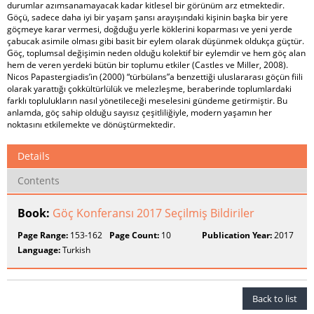
durumlar azımsanamayacak kadar kitlesel bir görünüm arz etmektedir.
Göçü, sadece daha iyi bir yaşam şansı arayışındaki kişinin başka bir yere
göçmeye karar vermesi, doğduğu yerle köklerini koparması ve yeni yerde
çabucak asimile olması gibi basit bir eylem olarak düşünmek oldukça güçtür.
Göç, toplumsal değişimin neden olduğu kolektif bir eylemdir ve hem göç alan
hem de veren yerdeki bütün bir toplumu etkiler (Castles ve Miller, 2008).
Nicos Papastergiadis’in (2000) “türbülans”a benzettiği uluslararası göçün fiili
olarak yarattığı çokkültürlülük ve melezleşme, beraberinde toplumlardaki
farklı toplulukların nasıl yönetileceği meselesini gündeme getirmiştir. Bu
anlamda, göç sahip olduğu sayısız çeşitliliğiyle, modern yaşamın her
noktasını etkilemekte ve dönüştürmektedir.
Details
Contents
Book:
Göç Konferansı 2017 Seçilmiş Bildiriler
Page Range:
153-162
Page Count:
10
Publication Year:
2017
Language:
Turkish
Back to list