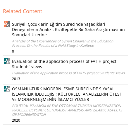
Related Content
Suriyeli Çocuklarin Eğitim Sürecinde Yaşadiklari
Deneyimlerin Analizi: Kiziltepe’de Bir Saha Araştirmasinin
Sonuçlari Üzerine
Analysis of the Experiences of Syrian Children in the Education
Process: On the Results of a Field Study in Kiziltepe
0
Evaluation of the application process of FATIH project:
Students’ views
Evaluation of the application process of FATIH project: Students’ views
2013
OSMANLI-TÜRK MODERNLEŞME SÜRECİNDE SİYASAL
İSLAMCILIK İDEOLOJİSİ: KÜLTÜRELCİ ANALİZLERİN ÖTESİ
VE MODERNLEŞMENİN İSLAMCI YÜZLER
POLITICAL ISLAMISM IN THE OTTOMAN-TURKISH MODERNIZATION
PROCESS: BEYOND CULTURALIST ANALYSIS AND ISLAMIC ASPECTS
OF MODERNIZATION
2020